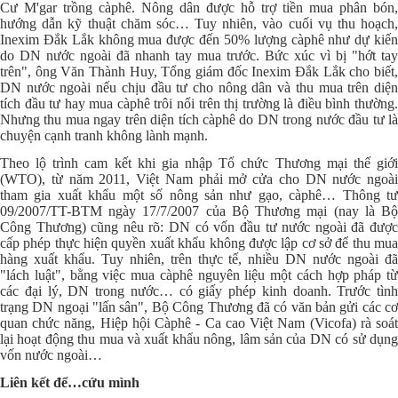
Cư M'gar trồng càphê. Nông dân được hỗ trợ tiền mua phân bón,
hướng dẫn kỹ thuật chăm sóc… Tuy nhiên, vào cuối vụ thu hoạch,
Inexim Đắk Lắk không mua được đến 50% lượng càphê như dự kiến
do DN nước ngoài đã nhanh tay mua trước. Bức xúc vì bị "hớt tay
trên", ông Văn Thành Huy, Tổng giám đốc Inexim Đắk Lắk cho biết,
DN nước ngoài nếu chịu đầu tư cho nông dân và thu mua trên diện
tích đầu tư hay mua càphê trôi nổi trên thị trường là điều bình thường.
Nhưng thu mua ngay trên diện tích càphê do DN trong nước đầu tư là
chuyện cạnh tranh không lành mạnh.
Theo lộ trình cam kết khi gia nhập Tổ chức Thương mại thế giới
(WTO), từ năm 2011, Việt Nam phải mở cửa cho DN nước ngoài
tham gia xuất khẩu một số nông sản như gạo, càphê… Thông tư
09/2007/TT-BTM ngày 17/7/2007 của Bộ Thương mại (nay là Bộ
Công Thương) cũng nêu rõ: DN có vốn đầu tư nước ngoài đã được
cấp phép thực hiện quyền xuất khẩu không được lập cơ sở để thu mua
hàng xuất khẩu. Tuy nhiên, trên thực tế, nhiều DN nước ngoài đã
"lách luật", bằng việc mua càphê nguyên liệu một cách hợp pháp từ
các đại lý, DN trong nước… có giấy phép kinh doanh. Trước tình
trạng DN ngoại "lấn sân", Bộ Công Thương đã có văn bản gửi các cơ
quan chức năng, Hiệp hội Càphê - Ca cao Việt Nam (Vicofa) rà soát
lại hoạt động thu mua và xuất khẩu nông, lâm sản của DN có sử dụng
vốn nước ngoài…
Liên kết để…cứu mình