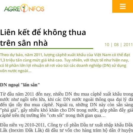
Liên kết để không thua
trên sân nhà
10 | 08 | 2011
Theo dự báo, năm 2011, lượng càphê xuất khẩu của Việt Nam có thể đạt
1,3 triệu tấn cùng mức giá khá cao. Tuy nhiên, với thực tế như hiện nay,
có lẽ phần lớn lợi nhuận sẽ rơi vào túi các doanh nghiệp (DN) sử dụng
vốn nước ngoài…
DN ngoại "lấn sân"
Từ đầu năm 2011 đến nay, nhiều DN thu mua càphê xuất khẩu trong
nước như ngồi trên lửa, khi các DN nước ngoài thông qua đại lý đã
đến tận rẫy thu mua càphê. Ngoài ra, những DN này còn sẵn sàng
"phá giá", gây nhiều khó khăn cho DN trong nước, góp phần đẩy giá
càphê trên thị trường lên "cơn sốt" trong thời gian qua…
Đầu niên vụ 2010-2011, Công ty cổ phần Đầu tư xuất nhập khẩu Đắk
Lắk (Inexim Đắk Lắk) đã đầu tư vốn cho hàng trăm hộ dân ở huyện