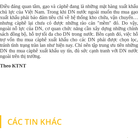
Điều đáng quan tâm, gạo và càphê đang là những mặt hàng xuất khẩu
chủ lực của Việt Nam. Trong khi DN nước ngoài muốn thu mua gạo
xuất khẩu phải bảo đảm tiêu chí về hệ thống kho chứa, vận chuyển…
nhưng càphê lại chưa có được những rào cản "mềm" đó. Do vậy,
ngoài nỗ lực của DN, cơ quan chức năng cần xây dựng những chính
sách đồng bộ, hỗ trợ tối đa cho DN trong nước. Bên cạnh đó, việc hỗ
trợ vốn thu mua càphê xuất khẩu cho các DN phải được chọn lọc,
tránh tình trạng tràn lan như hiện nay. Chỉ nên tập trung ưu tiên những
DN thu mua càphê xuất khẩu uy tín, đủ sức cạnh tranh với DN nước
ngoài trên thị trường.
Theo KTNT
CÁC TIN KHÁC
TIN KHÁC