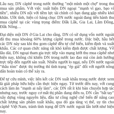
Lâu nay, DN càphê trong nước thường "một mình một chợ" trong thu
mua sản phẩm. Với việc xuất hiện DN ngoại "mạnh vì gạo, bạo vì
tiền", nhiều DN nội với tiềm lực tài chính có hạn đang gặp nhiều khó
khăn. Ước tính, hiện có hàng chục DN nước ngoài đang tiến hành thu
mua càphê tại các vùng trọng điểm: Đắk Lắk, Gia Lai, Lâm Đồng,
Đắk Nông…
Đại diện một DN ở Gia Lai cho rằng, DN có sử dụng vốn nước ngoài
đã thu mua khoảng 60% lượng càphê trong nước. Đặc biệt, hầu hết
các DN này sau khi thu gom càphê đều tự chế biến, kiểm định và xuất
khẩu. Các cơ quan chức năng rất khó kiểm định được chất lượng. Về
lâu dài, DN ngoại tham gia trực tiếp vào mạng lưới thu mua càphê như
hiện nay, không chỉ khiến DN trong nước lao đao mà còn ảnh hưởng
trực tiếp đến người sản xuất. Nhiều người lo ngại, nếu DN nước ngoài
"thâu tóm" được thị trường thì tình trạng "ép giá" đối với người nông
dân hoàn toàn có thể xảy ra.
Để tự cứu mình, việc liên kết các DN xuất khẩu trong nước được xem
là giải pháp hữu hiệu cần thực hiện ngay. Từ trước đến nay, với cung
cách làm ăn "mạnh ai nấy làm", các DN rất ít khi bàn chuyện hợp tác
nhưng nay, trước nguy cơ mất thị phần đang diễn ra, DN cần "bắt tay"
xây dựng vùng nguyên liệu, đầu tư công nghệ chế biến để nâng cao
chất lượng sản phẩm xuất khẩu, qua đó gia tăng vị thế, uy tín cho
càphê Việt Nam, tránh tình trạng để DN nước ngoài lấn lướt như hiện
nay.