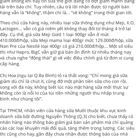
giảm không khi hay tin sữa thế giới đang có đợt giảm mạnh đăng
tải trên báo chí. Tuy nhiên, câu trả lời nhận được từ người bán
hàng vẫn là “không”, thậm chí là... “sẽ không” trong thời gian tới.
Theo chủ cửa hàng này, nhiều loại sữa thông dụng như Meji, X.O,
Lactogen... vẫn có giá niêm yết không thay đổi từ tháng 4 trở lại
đây. Cụ thể, giá sữa Meji Gold 1 loại 900gr vẫn ở mức
410.000đ/hộp, sữa Meji mama loại 400gr mức 129.000đ/hộp, sữa
Nan Pre của Nestlé loại 400gr có giá 210.000đ/hộp... Một số siêu
thị như Hapro, BigC vẫn giữ giá bán ổn định từ nhiều tháng nay
và chưa nghe “động thái” gì về việc điều chỉnh giá từ đơn vị cung
cấp hàng.
Chị Hoa (ngụ tại Q.Ba Đình) tỏ ra thất vọng: “Chỉ mong giá sữa
giảm dù chỉ là chút ít, cũng đỡ một phần tiền sữa cho con rồi,
song với đà này, không biết lúc nào mặt hàng sữa mới thực sự
không còn là nỗi lo của túi tiền những người thu nhập trung
bình như chúng tôi”.
Tại TPHCM, nhân viên cửa hàng sữa Mười thuộc khu vực kinh
doanh sữa bột đường Nguyễn Thông (Q.3) cho biết, chưa thấy có
nhãn hàng nào thông báo giảm giá bán sản phẩm mà chỉ quảng
cáo các loại khuyến mãi đổi quà, tặng thêm trọng lượng. Các siêu
thị cũng cho hay, gần đây chưa nhận được thông báo của nhà