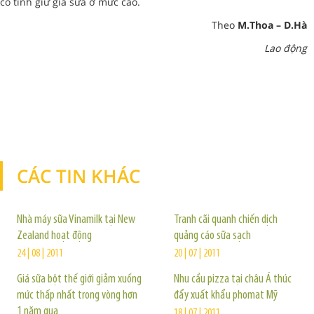
cố tình giữ giá sữa ở mức cao.
Theo
M.Thoa – D.Hà
Lao động
CÁC TIN KHÁC
TIN KHÁC
Nhà máy sữa Vinamilk tại New
Tranh cãi quanh chiến dịch
Zealand hoạt động
quảng cáo sữa sạch
24 | 08 | 2011
20 | 07 | 2011
Giá sữa bột thế giới giảm xuống
Nhu cầu pizza tại châu Á thúc
mức thấp nhất trong vòng hơn
đẩy xuất khẩu phomat Mỹ
1 năm qua
18 | 07 | 2011