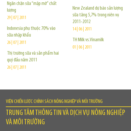
Ngăn chặn sữa “mập mờ” chất
New Zealand dự báo sản lượng
lượng
sữa tăng 5,7% trong niên vụ
29 | 07 | 2011
2011-2012
Indonesia phụ thuộc 70% vào
14 | 06 | 2011
sữa nhập khẩu
TH Milk vs.Vinamilk
26 | 07 | 2011
01 | 06 | 2011
Thị trường sữa và sản phẩm hai
quý đầu năm 2011
26 | 07 | 2011
VIỆN CHIẾN LƯỢC CHÍNH SÁCH NÔNG NGHIỆP VÀ MÔI TRƯỜNG
TRUNG TÂM THÔNG TIN VÀ DỊCH VỤ NÔNG NGHIỆP
VÀ MÔI TRƯỜNG