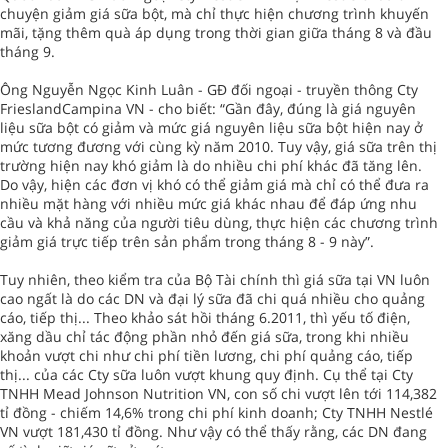
chuyện giảm giá sữa bột, mà chỉ thực hiện chương trình khuyến
mãi, tặng thêm quà áp dụng trong thời gian giữa tháng 8 và đầu
tháng 9.
Ông Nguyễn Ngọc Kinh Luân - GĐ đối ngoại - truyền thông Cty
FrieslandCampina VN - cho biết: “Gần đây, đúng là giá nguyên
liệu sữa bột có giảm và mức giá nguyên liệu sữa bột hiện nay ở
mức tương đương với cùng kỳ năm 2010. Tuy vậy, giá sữa trên thị
trường hiện nay khó giảm là do nhiều chi phí khác đã tăng lên.
Do vậy, hiện các đơn vị khó có thể giảm giá mà chỉ có thể đưa ra
nhiều mặt hàng với nhiều mức giá khác nhau để đáp ứng nhu
cầu và khả năng của người tiêu dùng, thực hiện các chương trình
giảm giá trực tiếp trên sản phẩm trong tháng 8 - 9 này”.
Tuy nhiên, theo kiểm tra của Bộ Tài chính thì giá sữa tại VN luôn
cao ngất là do các DN và đại lý sữa đã chi quá nhiều cho quảng
cáo, tiếp thị... Theo khảo sát hồi tháng 6.2011, thì yếu tố điện,
xăng dầu chỉ tác động phần nhỏ đến giá sữa, trong khi nhiều
khoản vượt chi như chi phí tiền lương, chi phí quảng cáo, tiếp
thị... của các Cty sữa luôn vượt khung quy định. Cụ thể tại Cty
TNHH Mead Johnson Nutrition VN, con số chi vượt lên tới 114,382
tỉ đồng - chiếm 14,6% trong chi phí kinh doanh; Cty TNHH Nestlé
VN vượt 181,430 tỉ đồng. Như vậy có thể thấy rằng, các DN đang