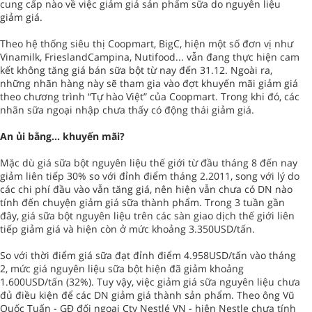
cung cấp nào về việc giảm giá sản phẩm sữa do nguyên liệu
giảm giá.
Theo hệ thống siêu thị Coopmart, BigC, hiện một số đơn vị như
Vinamilk, FrieslandCampina, Nutifood... vẫn đang thực hiện cam
kết không tăng giá bán sữa bột từ nay đến 31.12. Ngoài ra,
những nhãn hàng này sẽ tham gia vào đợt khuyến mãi giảm giá
theo chương trình “Tự hào Việt” của Coopmart. Trong khi đó, các
nhãn sữa ngoại nhập chưa thấy có động thái giảm giá.
An ủi bằng… khuyến mãi?
Mặc dù giá sữa bột nguyên liệu thế giới từ đầu tháng 8 đến nay
giảm liên tiếp 30% so với đỉnh điểm tháng 2.2011, song với lý do
các chi phí đầu vào vẫn tăng giá, nên hiện vẫn chưa có DN nào
tính đến chuyện giảm giá sữa thành phẩm. Trong 3 tuần gần
đây, giá sữa bột nguyên liệu trên các sàn giao dịch thế giới liên
tiếp giảm giá và hiện còn ở mức khoảng 3.350USD/tấn.
So với thời điểm giá sữa đạt đỉnh điểm 4.958USD/tấn vào tháng
2, mức giá nguyên liệu sữa bột hiện đã giảm khoảng
1.600USD/tấn (32%). Tuy vậy, việc giảm giá sữa nguyên liệu chưa
đủ điều kiện để các DN giảm giá thành sản phẩm. Theo ông Vũ
Quốc Tuấn - GĐ đối ngoại Cty Nestlé VN - hiện Nestle chưa tính