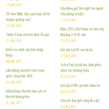
17 | 08 | 2011
Sữa đóng gói 'lên ngôi' do người
TH True Milk: Sữa sạch hay chỉ là
tiêu dùng sợ bẩn
slogan quảng cáo?
17 | 07 | 2011
12 | 08 | 2011
Năm 2013, Việt Nam sẽ tiêu thụ
Thêm 6 loại sữa bột bình ổn giá
khoảng 2 tỷ lít sữa
11 | 08 | 2011
15 | 07 | 2011
Kiểm tra chặt sữa bột nhập
Giá sữa tại EU cao kỷ lục
khẩu
11 | 07 | 2011
04 | 08 | 2011
Tetra Pak và bài học khôi phục
Sản lượng sữa bột trên toàn
niềm tin thương hiệu
quốc tăng hơn 18%
01 | 07 | 2011
03 | 08 | 2011
Giá sữa ở VN cao hơn châu Âu
Hồng Kông thu hồi sữa can-xi
28 | 06 | 2011
Nestlé không béo
Sữa nội: Bao giờ cung đủ cầu?
01 | 08 | 2011
21 | 06 | 2011