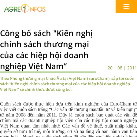
Công bố sách "Kiến nghị
chính sách thương mại
của các hiệp hội doanh
nghiệp Việt Nam”
20 | 08 | 2011
Theo Phòng thương mại Châu Âu tại Việt Nam (EuroCham), sắp tới cuốn
sách “Kiến nghị chính sách thương mại của các hiệp hội doanh nghiệp
Việt Nam” sẽ chính thức được công bố.
Cuốn sách được thực hiện dựa trên kinh nghiệm của EuroCham từ
việc viết cuốn sách trắng “Các vấn đề thương mại/đầu tư và kiến nghị”
từ năm 2008 đến năm 2011. Đây là cuốn sách bao quát các vấn đề
chính mà các doanh nghiệp hội viên của các hiệp hội doanh nghiệp
Việt Nam quan tâm nhất như: Các vấn đề về thuế, xuất nhập khẩu,
quyền sở hữu trí tuệ, môi trường, cơ sở hạ tầng và ban hành văn bản
pháp luật... Ngoài ra, cuốn sách cũng đề cập đến các kiến nghị về hoạt