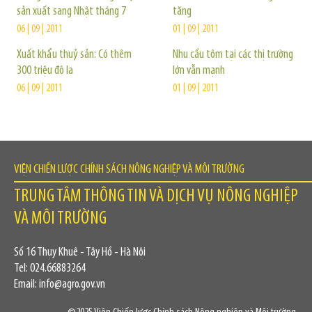
sản xuất sang Nhật tháng 7
tăng
06 | 09 | 2011
01 | 09 | 2011
Xuất khẩu thuỷ sản: Có thêm
Nhu cầu tôm tại các thị trường
300 triệu đô la
lớn vẫn mạnh
06 | 09 | 2011
01 | 09 | 2011
VIỆN CHIẾN LƯỢC CHÍNH SÁCH NÔNG NGHIỆP VÀ MÔI TRƯỜNG
TRUNG TÂM THÔNG TIN VÀ DỊCH VỤ NÔNG NGHIỆP
VÀ MÔI TRƯỜNG
Số 16 Thụy Khuê - Tây Hồ - Hà Nội
Tel: 024.66883264
Email: info@agro.gov.vn