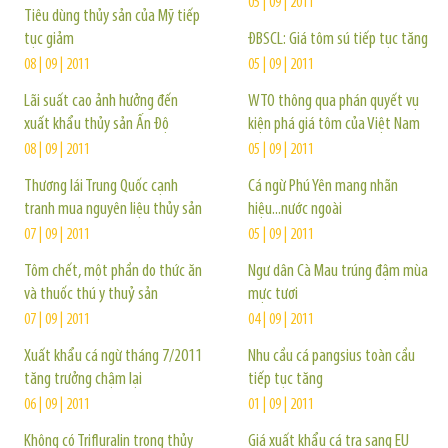
05 | 09 | 2011
Tiêu dùng thủy sản của Mỹ tiếp
tục giảm
ĐBSCL: Giá tôm sú tiếp tục tăng
08 | 09 | 2011
05 | 09 | 2011
Lãi suất cao ảnh hưởng đến
WTO thông qua phán quyết vụ
xuất khẩu thủy sản Ấn Độ
kiện phá giá tôm của Việt Nam
08 | 09 | 2011
05 | 09 | 2011
Thương lái Trung Quốc cạnh
Cá ngừ Phú Yên mang nhãn
tranh mua nguyên liệu thủy sản
hiệu...nước ngoài
07 | 09 | 2011
05 | 09 | 2011
Tôm chết, một phần do thức ăn
Ngư dân Cà Mau trúng đậm mùa
và thuốc thú y thuỷ sản
mực tươi
07 | 09 | 2011
04 | 09 | 2011
Xuất khẩu cá ngừ tháng 7/2011
Nhu cầu cá pangsius toàn cầu
tăng trưởng chậm lại
tiếp tục tăng
06 | 09 | 2011
01 | 09 | 2011
Không có Trifluralin trong thủy
Giá xuất khẩu cá tra sang EU