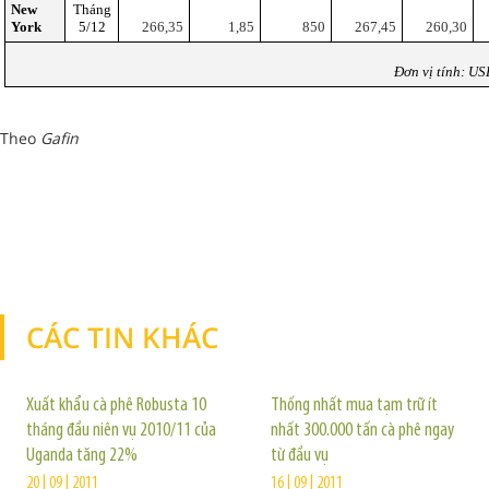
New
Tháng
York
5/12
266,35
1,85
850
267,45
260,30
Đơn vị tính: US
Theo
Gafin
CÁC TIN KHÁC
TIN KHÁC
Xuất khẩu cà phê Robusta 10
Thống nhất mua tạm trữ ít
tháng đầu niên vụ 2010/11 của
nhất 300.000 tấn cà phê ngay
Uganda tăng 22%
từ đầu vụ
20 | 09 | 2011
16 | 09 | 2011