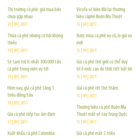
Thị trường cà phê: giá mua bán
Vicofa sẽ kiện đòi lại thương
chưa gặp nhau
hiệu càphê Buôn Ma Thuột
20 | 09 | 2011
15 | 09 | 2011
Thừa cà phê nhưng cơ hội không
Được mùa cà phê vụ cũ, lo giá vụ
thiếu
mới
19 | 09 | 2011
15 | 09 | 2011
Sẽ tạm trữ ít nhất 300.000 tấn
Giá cà phê thế giới có thể duy
cà phê trong niên vụ tới
trì ở mức cao do thời tiết bất lợi
19 | 09 | 2011
15 | 09 | 2011
Hôm nay, giá cà phê tăng 1
Giá cà phê rớt thê thảm
triệu đồng/tấn
15 | 09 | 2011
18 | 09 | 2011
Thương hiệu cà phê Buôn Ma
Giá cà phê tiếp tục ảm đạm
Thuột mất về tay Trung Quốc
17 | 09 | 2011
15 | 09 | 2011
Xuất khẩu cà phê Colombia
Giá cà phê mất 2 triệu