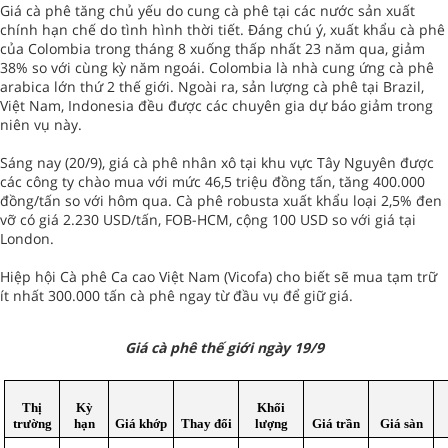
Giá cà phê tăng chủ yếu do cung cà phê tại các nước sản xuất
chính hạn chế do tình hình thời tiết. Đáng chú ý, xuất khẩu cà phê
của Colombia trong tháng 8 xuống thấp nhất 23 năm qua, giảm
38% so với cùng kỳ năm ngoái. Colombia là nhà cung ứng cà phê
arabica lớn thứ 2 thế giới. Ngoài ra, sản lượng cà phê tại Brazil,
Việt Nam, Indonesia đều được các chuyên gia dự báo giảm trong
niên vụ này.
Sáng nay (20/9), giá cà phê nhân xô tại khu vực Tây Nguyên được
các công ty chào mua với mức 46,5 triệu đồng tấn, tăng 400.000
đồng/tấn so với hôm qua. Cà phê robusta xuất khẩu loại 2,5% đen
vỡ có giá 2.230 USD/tấn, FOB-HCM, cộng 100 USD so với giá tại
London.
Hiệp hội Cà phê Ca cao Việt Nam (Vicofa) cho biết sẽ mua tạm trữ
ít nhất 300.000 tấn cà phê ngay từ đầu vụ để giữ giá.
Giá cà phê thế giới ngày 19/9
Thị
Kỳ
Khối
trường
hạn
Giá khớp
Thay đổi
lượng
Giá trần
Giá sàn