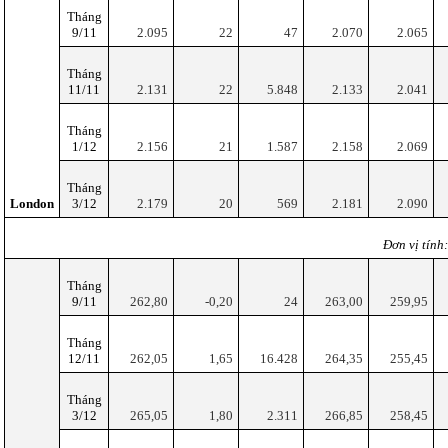
Tháng
9/11
2.095
22
47
2.070
2.065
Tháng
11/11
2.131
22
5.848
2.133
2.041
Tháng
1/12
2.156
21
1.587
2.158
2.069
Tháng
London
3/12
2.179
20
569
2.181
2.090
Đơn vị tính
Tháng
9/11
262,80
-0,20
24
263,00
259,95
Tháng
12/11
262,05
1,65
16.428
264,35
255,45
Tháng
3/12
265,05
1,80
2.311
266,85
258,45