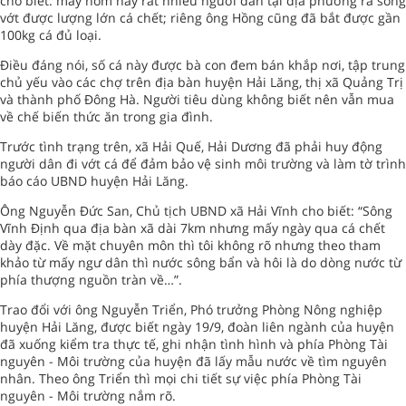
cho biết: mấy hôm nay rất nhiều người dân tại địa phương ra sông
vớt được lượng lớn cá chết; riêng ông Hồng cũng đã bắt được gần
100kg cá đủ loại.
Điều đáng nói, số cá này được bà con đem bán khắp nơi, tập trung
chủ yếu vào các chợ trên địa bàn huyện Hải Lăng, thị xã Quảng Trị
và thành phố Đông Hà. Người tiêu dùng không biết nên vẫn mua
về chế biến thức ăn trong gia đình.
Trước tình trạng trên, xã Hải Quế, Hải Dương đã phải huy động
người dân đi vớt cá để đảm bảo vệ sinh môi trường và làm tờ trình
báo cáo UBND huyện Hải Lăng.
Ông Nguyễn Đức San, Chủ tịch UBND xã Hải Vĩnh cho biết: “Sông
Vĩnh Định qua địa bàn xã dài 7km nhưng mấy ngày qua cá chết
dày đặc. Về mặt chuyên môn thì tôi không rõ nhưng theo tham
khảo từ mấy ngư dân thì nước sông bẩn và hôi là do dòng nước từ
phía thượng nguồn tràn về…”.
Trao đổi với ông Nguyễn Triển, Phó trưởng Phòng Nông nghiệp
huyện Hải Lăng, được biết ngày 19/9, đoàn liên ngành của huyện
đã xuống kiểm tra thực tế, ghi nhận tình hình và phía Phòng Tài
nguyên - Môi trường của huyện đã lấy mẫu nước về tìm nguyên
nhân. Theo ông Triển thì mọi chi tiết sự việc phía Phòng Tài
nguyên - Môi trường nắm rõ.