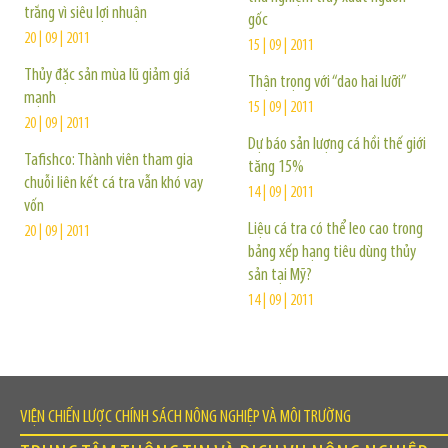
trắng vì siêu lợi nhuận
gốc
20 | 09 | 2011
15 | 09 | 2011
Thủy đặc sản mùa lũ giảm giá
Thận trọng với “dao hai lưỡi”
mạnh
15 | 09 | 2011
20 | 09 | 2011
Dự báo sản lượng cá hồi thế giới
Tafishco: Thành viên tham gia
tăng 15%
chuỗi liên kết cá tra vẫn khó vay
14 | 09 | 2011
vốn
Liệu cá tra có thể leo cao trong
20 | 09 | 2011
bảng xếp hạng tiêu dùng thủy
sản tại Mỹ?
14 | 09 | 2011
VIỆN CHIẾN LƯỢC CHÍNH SÁCH NÔNG NGHIỆP VÀ MÔI TRƯỜNG