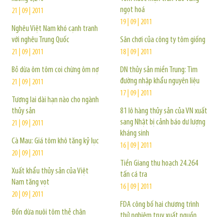
ngọt hoá
21 | 09 | 2011
19 | 09 | 2011
Nghêu Việt Nam khó cạnh tranh
với nghêu Trung Quốc
Sân chơi của công ty tôm giống
21 | 09 | 2011
18 | 09 | 2011
Bỏ dừa ôm tôm coi chừng ôm nợ
DN thủy sản miền Trung: Tìm
đường nhập khẩu nguyên liệu
21 | 09 | 2011
17 | 09 | 2011
Tương lai dài hạn nào cho ngành
thủy sản
81 lô hàng thủy sản của VN xuất
sang Nhật bị cảnh báo dư lượng
21 | 09 | 2011
kháng sinh
Cà Mau: Giá tôm khô tăng kỷ lục
16 | 09 | 2011
20 | 09 | 2011
Tiền Giang thu hoạch 24.264
Xuất khẩu thủy sản của Việt
tấn cá tra
Nam tăng vọt
16 | 09 | 2011
20 | 09 | 2011
FDA công bố hai chương trình
Đốn dừa nuôi tôm thẻ chân
thử nghiệm truy xuất nguồn