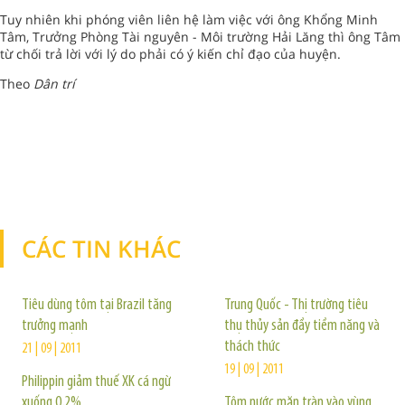
Tuy nhiên khi phóng viên liên hệ làm việc với ông Khổng Minh
Tâm, Trưởng Phòng Tài nguyên - Môi trường Hải Lăng thì ông Tâm
từ chối trả lời với lý do phải có ý kiến chỉ đạo của huyện.
Theo
Dân trí
CÁC TIN KHÁC
TIN KHÁC
Tiêu dùng tôm tại Brazil tăng
Trung Quốc - Thị trường tiêu
trưởng mạnh
thụ thủy sản đầy tiềm năng và
thách thức
21 | 09 | 2011
19 | 09 | 2011
Philippin giảm thuế XK cá ngừ
xuống 0,2%
Tôm nước mặn tràn vào vùng