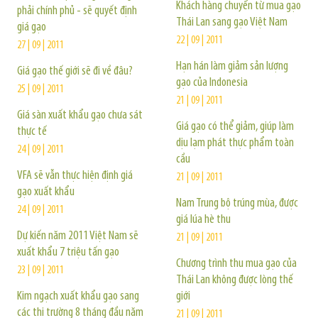
Khách hàng chuyển từ mua gạo
phải chính phủ - sẽ quyết định
Thái Lan sang gạo Việt Nam
giá gạo
22 | 09 | 2011
27 | 09 | 2011
Hạn hán làm giảm sản lượng
Giá gạo thế giới sẽ đi về đâu?
gạo của Indonesia
25 | 09 | 2011
21 | 09 | 2011
Giá sàn xuất khẩu gạo chưa sát
Giá gạo có thể giảm, giúp làm
thực tế
dịu lạm phát thực phẩm toàn
24 | 09 | 2011
cầu
VFA sẽ vẫn thực hiện định giá
21 | 09 | 2011
gạo xuất khẩu
Nam Trung bộ trúng mùa, được
24 | 09 | 2011
giá lúa hè thu
Dự kiến năm 2011 Việt Nam sẽ
21 | 09 | 2011
xuất khẩu 7 triệu tấn gạo
Chương trình thu mua gạo của
23 | 09 | 2011
Thái Lan không được lòng thế
Kim ngạch xuất khẩu gạo sang
giới
các thị trường 8 tháng đầu năm
21 | 09 | 2011