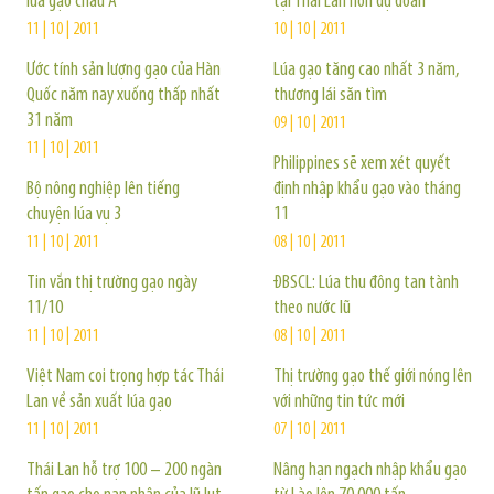
lúa gạo châu Á
tại Thái Lan hơn dự đoán
11 | 10 | 2011
10 | 10 | 2011
Ước tính sản lượng gạo của Hàn
Lúa gạo tăng cao nhất 3 năm,
Quốc năm nay xuống thấp nhất
thương lái săn tìm
31 năm
09 | 10 | 2011
11 | 10 | 2011
Philippines sẽ xem xét quyết
Bộ nông nghiệp lên tiếng
định nhập khẩu gạo vào tháng
chuyện lúa vụ 3
11
11 | 10 | 2011
08 | 10 | 2011
Tin vắn thị trường gạo ngày
ĐBSCL: Lúa thu đông tan tành
11/10
theo nước lũ
11 | 10 | 2011
08 | 10 | 2011
Việt Nam coi trọng hợp tác Thái
Thị trường gạo thế giới nóng lên
Lan về sản xuất lúa gạo
với những tin tức mới
11 | 10 | 2011
07 | 10 | 2011
Thái Lan hỗ trợ 100 – 200 ngàn
Nâng hạn ngạch nhập khẩu gạo