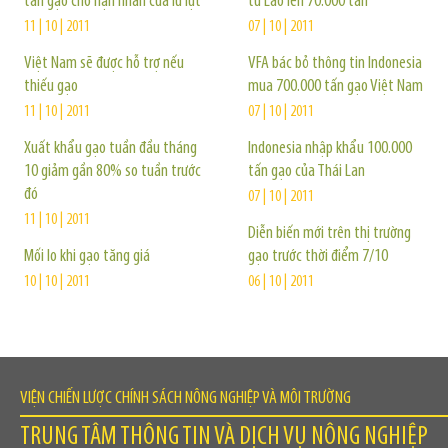
tấn gạo cho nạn nhân của lũ lụt
từ Lào lên 70.000 tấn
11 | 10 | 2011
07 | 10 | 2011
Việt Nam sẽ được hỗ trợ nếu
VFA bác bỏ thông tin Indonesia
thiếu gạo
mua 700.000 tấn gạo Việt Nam
11 | 10 | 2011
07 | 10 | 2011
Xuất khẩu gạo tuần đầu tháng
Indonesia nhập khẩu 100.000
10 giảm gần 80% so tuần trước
tấn gạo của Thái Lan
đó
07 | 10 | 2011
11 | 10 | 2011
Diễn biến mới trên thị trường
Mối lo khi gạo tăng giá
gạo trước thời điểm 7/10
10 | 10 | 2011
06 | 10 | 2011
VIỆN CHIẾN LƯỢC CHÍNH SÁCH NÔNG NGHIỆP VÀ MÔI TRƯỜNG
TRUNG TÂM THÔNG TIN VÀ DỊCH VỤ NÔNG NGHIỆP