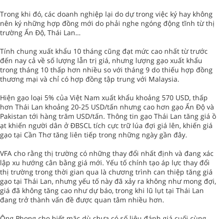
Trong khi đó, các doanh nghiệp lại do dự trong việc ký hay không
nên ký những hợp đồng mới do phải nghe ngóng động tĩnh từ thị
trường Ấn Độ, Thái Lan…
Tính chung xuất khẩu 10 tháng cũng đạt mức cao nhất từ trước
đến nay cả về số lượng lẫn trị giá, nhưng lượng gạo xuất khẩu
trong tháng 10 thấp hơn nhiều so với tháng 9 do thiếu hợp đồng
thương mại và chỉ có hợp đồng tập trung với Malaysia.
Hiện gạo loại 5% của Việt Nam xuất khẩu khoảng 570 USD, thấp
hơn Thái Lan khoảng 20-25 USD/tấn nhưng cao hơn gạo Ấn Độ và
Pakistan tới hàng trăm USD/tấn. Thông tin gạo Thái Lan tăng giá ồ
ạt khiến người dân ở ĐBSCL tích cực trữ lúa đợi giá lên, khiến giá
gạo tại Cần Thơ tăng liên tiếp trong những ngày gần đây.
VFA cho rằng thị trường có những thay đổi nhất định và đang xác
lập xu hướng cân bằng giá mới. Yếu tố chính tạo áp lực thay đổi
thị trường trong thời gian qua là chương trình can thiệp tăng giá
gạo tại Thái Lan, nhưng yếu tố này đã xảy ra không như mong đợi,
giá đã không tăng cao như dự báo, trong khi lũ lụt tại Thái Lan
đang trở thành vấn đề được quan tâm nhiều hơn.
Ông Phong cho biết mặc dù chưa có số liệu đánh giá cuối cùng