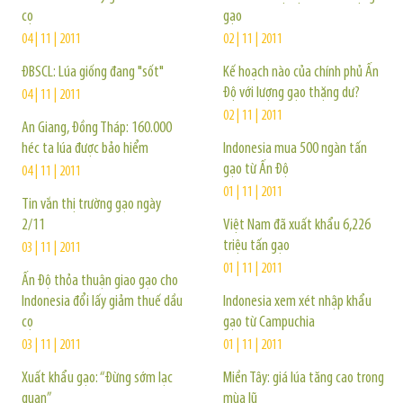
cọ
gạo
04 | 11 | 2011
02 | 11 | 2011
ĐBSCL: Lúa giống đang "sốt"
Kế hoạch nào của chính phủ Ấn
Độ với lượng gạo thặng dư?
04 | 11 | 2011
02 | 11 | 2011
An Giang, Đồng Tháp: 160.000
héc ta lúa được bảo hiểm
Indonesia mua 500 ngàn tấn
gạo từ Ấn Độ
04 | 11 | 2011
01 | 11 | 2011
Tin vắn thị trường gạo ngày
2/11
Việt Nam đã xuất khẩu 6,226
triệu tấn gạo
03 | 11 | 2011
01 | 11 | 2011
Ấn Độ thỏa thuận giao gạo cho
Indonesia đổi lấy giảm thuế dầu
Indonesia xem xét nhập khẩu
cọ
gạo từ Campuchia
03 | 11 | 2011
01 | 11 | 2011
Xuất khẩu gạo: “Đừng sớm lạc
Miền Tây: giá lúa tăng cao trong
quan”
mùa lũ