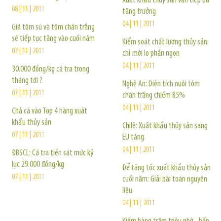
Xuất khẩu thủy sản vẫn tiếp đà
08 | 11 | 2011
tăng trưởng
04 | 11 | 2011
Giá tôm sú và tôm chân trắng
sẽ tiếp tục tăng vào cuối năm
Kiểm soát chất lượng thủy sản:
07 | 11 | 2011
chỉ mới lo phần ngọn
04 | 11 | 2011
30.000 đồng/kg cá tra trong
tháng tới ?
Nghệ An: Diện tích nuôi tôm
07 | 11 | 2011
chân trắng chiếm 85%
04 | 11 | 2011
Chả cá vào Top 4 hàng xuất
khẩu thủy sản
Chilê: Xuất khẩu thủy sản sang
07 | 11 | 2011
EU tăng
04 | 11 | 2011
ĐBSCL: Cá tra tiến sát mức kỷ
lục 29.000 đồng/kg
Để tăng tốc xuất khẩu thủy sản
07 | 11 | 2011
cuối năm: Giải bài toán nguyên
liệu
04 | 11 | 2011