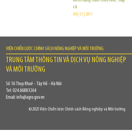
Kiếm hàng trăm triệu nhờ... hấp
cá
04 | 11 | 2011
VIỆN CHIẾN LƯỢC CHÍNH SÁCH NÔNG NGHIỆP VÀ MÔI TRƯỜNG
TRUNG TÂM THÔNG TIN VÀ DỊCH VỤ NÔNG NGHIỆP
VÀ MÔI TRƯỜNG
Số 16 Thụy Khuê - Tây Hồ - Hà Nội
Tel: 024.66883264
Email: info@agro.gov.vn
©2025 Viện Chiến lược Chính sách Nông nghiệp và Môi trường.