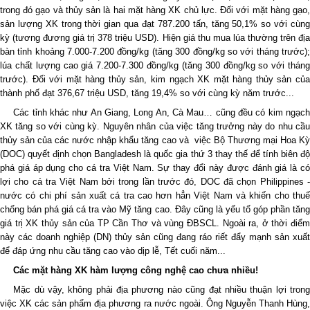
trong đó gạo và thủy sản là hai mặt hàng XK chủ lực. Đối với mặt hàng gạo,
sản lượng XK trong thời gian qua đạt 787.200 tấn, tăng 50,1% so với cùng
kỳ (tương đương giá trị 378 triệu USD). Hiện giá thu mua lúa thường trên địa
bàn tỉnh khoảng 7.000-7.200 đồng/kg (tăng 300 đồng/kg so với tháng trước);
lúa chất lượng cao giá 7.200-7.300 đồng/kg (tăng 300 đồng/kg so với tháng
trước). Đối với mặt hàng thủy sản, kim ngạch XK mặt hàng thủy sản của
thành phố đạt 376,67 triệu USD, tăng 19,4% so với cùng kỳ năm trước...
Các tỉnh khác như An Giang, Long An, Cà Mau… cũng đều có kim ngạch
XK tăng so với cùng kỳ. Nguyên nhân của việc tăng trưởng này do nhu cầu
thủy sản của các nước nhập khẩu tăng cao và việc Bộ Thương mại Hoa Kỳ
(DOC) quyết định chọn Bangladesh là quốc gia thứ 3 thay thế để tính biên độ
phá giá áp dụng cho cá tra Việt Nam. Sự thay đổi này được đánh giá là có
lợi cho cá tra Việt Nam bởi trong lần trước đó, DOC đã chọn Philippines -
nước có chi phí sản xuất cá tra cao hơn hẳn Việt Nam và khiến cho thuế
chống bán phá giá cá tra vào Mỹ tăng cao. Đây cũng là yếu tố góp phần tăng
giá trị XK thủy sản của TP Cần Thơ và vùng ĐBSCL. Ngoài ra, ở thời điểm
này các doanh nghiệp (DN) thủy sản cũng đang ráo riết đẩy mạnh sản xuất
để đáp ứng nhu cầu tăng cao vào dịp lễ, Tết cuối năm...
Các mặt hàng XK hàm lượng công nghệ cao chưa nhiều!
Mặc dù vậy, không phải địa phương nào cũng đạt nhiều thuận lợi trong
việc XK các sản phẩm địa phương ra nước ngoài. Ông Nguyễn Thanh Hùng,