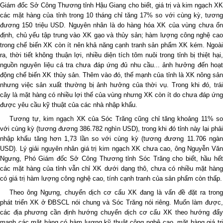
Giám đốc Sở Công Thương tỉnh Hậu Giang cho biết, giá trị và kim ngạch XK
các mặt hàng của tỉnh trong 10 tháng chỉ tăng 17% so với cùng kỳ, tương
đương 150 triệu USD. Nguyên nhân là do hàng hóa XK của vùng chưa ổn
định, chủ yếu tập trung vào XK gạo và thủy sản; hàm lượng công nghệ cao
trong chế biến XK còn ít nên khả năng cạnh tranh sản phẩm XK kém. Ngoài
ra, thời tiết không thuận lợi, nhiều diện tích tôm nuôi trong tỉnh bị thiệt hại,
nguồn nguyên liệu cá tra chưa đáp ứng đủ nhu cầu... ảnh hưởng đến hoạt
động chế biến XK thủy sản. Thêm vào đó, thế mạnh của tỉnh là XK nông sản
nhưng việc sản xuất thường bị ảnh hưởng của thời vụ. Trong khi đó, trái
cây là mặt hàng có nhiều lợi thế của vùng nhưng XK còn ít do chưa đáp ứng
được yêu cầu kỹ thuật của các nhà nhập khẩu.
Tương tự, kim ngạch XK của Sóc Trăng cũng chỉ tăng khoảng 11% so
với cùng kỳ (tương đương 386.782 nghìn USD), trong khi đó tỉnh này lại phải
nhập khẩu tăng hơn 1,73 lần so với cùng kỳ (tương đương 11.706 ngàn
USD). Lý giải nguyên nhân giá trị kim ngạch XK chưa cao, ông Nguyễn Văn
Ngưng, Phó Giám đốc Sở Công Thương tỉnh Sóc Trăng cho biết, hầu hết
các mặt hàng của tỉnh vẫn chỉ XK dưới dạng thô, chưa có nhiều mặt hàng
có giá trị hàm lượng công nghệ cao, tính cạnh tranh của sản phẩm còn thấp.
Theo ông Ngưng, chuyển dịch cơ cấu XK đang là vấn đề đặt ra trong
phát triển XK ở ĐBSCL nói chung và Sóc Trăng nói riêng. Muốn làm được,
các địa phương cần định hướng chuyển dịch cơ cấu XK theo hướng đẩy
mạnh các mặt hàng có hàm lượng kỹ thuật công nghệ cao, mặt hàng giá trị