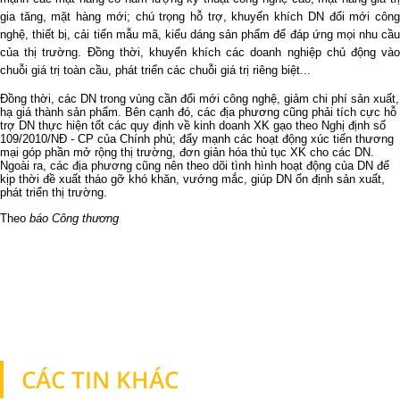
gia tăng, mặt hàng mới; chú trọng hỗ trợ, khuyến khích DN đổi mới công
nghệ, thiết bị, cải tiến mẫu mã, kiểu dáng sản phẩm để đáp ứng mọi nhu cầu
của thị trường. Đồng thời, khuyến khích các doanh nghiệp chủ động vào
chuỗi giá trị toàn cầu, phát triển các chuỗi giá trị riêng biệt...
Đồng thời, các DN trong vùng cần đổi mới công nghệ, giảm chi phí sản xuất,
hạ giá thành sản phẩm. Bên cạnh đó, các địa phương cũng phải tích cực hỗ
trợ DN thực hiện tốt các quy định về kinh doanh XK gạo theo Nghị định số
109/2010/NĐ - CP của Chính phủ; đẩy mạnh các hoạt động xúc tiến thương
mại góp phần mở rộng thị trường, đơn giản hóa thủ tục XK cho các DN.
Ngoài ra, các địa phương cũng nên theo dõi tình hình hoạt động của DN để
kịp thời đề xuất tháo gỡ khó khăn, vướng mắc, giúp DN ổn định sản xuất,
phát triển thị trường.
Theo
báo Công thương
CÁC TIN KHÁC
TIN KHÁC