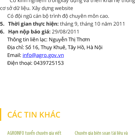
Có
kinh nghiệm trong
xây dựng và triển khai hệ thốn
cơ sở dữ liệu. Xây dựng website
Có đội ngũ cán bộ trình độ chuyên môn cao.
5.
Thời gian thực hiện:
tháng 9
, tháng 10 năm 2011
6.
Hạn nộp báo giá:
29/08/2011
Thông tin liên lạc: Nguyễn Thị Thơm
Địa chỉ: Số 16, Thụy Khuê, Tây Hồ, Hà Nội
Email:
info@agro.gov.vn
Điện thoại: 0439725153
CÁC TIN KHÁC
TIN KHÁC
AGROINFO tuyển chuyên gia viết
Chuyên gia biên soạn tài liệu và