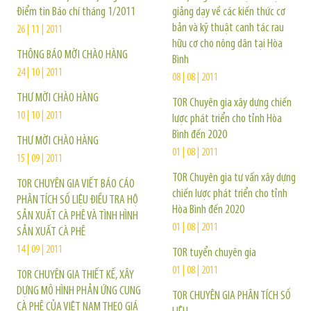
Điểm tin Báo chí tháng 1/2011
giảng dạy về các kiến thức cơ
bản và kỹ thuật canh tác rau
26 | 11 | 2011
hữu cơ cho nông dân tại Hòa
THÔNG BÁO MỜI CHÀO HÀNG
Bình
24 | 10 | 2011
08 | 08 | 2011
THƯ MỜI CHÀO HÀNG
TOR Chuyên gia xây dựng chiến
10 | 10 | 2011
lược phát triển cho tỉnh Hòa
Bình đến 2020
THƯ MỜI CHÀO HÀNG
01 | 08 | 2011
15 | 09 | 2011
TOR Chuyên gia tư vấn xây dựng
TOR CHUYÊN GIA VIẾT BÁO CÁO
chiến lược phát triển cho tỉnh
PHÂN TÍCH SỐ LIỆU ĐIỀU TRA HỘ
Hòa Bình đến 2020
SẢN XUẤT CÀ PHÊ VÀ TÌNH HÌNH
01 | 08 | 2011
SẢN XUẤT CÀ PHÊ
14 | 09 | 2011
TOR tuyển chuyên gia
01 | 08 | 2011
TOR CHUYÊN GIA THIẾT KẾ, XÂY
DỰNG MÔ HÌNH PHẢN ỨNG CUNG
TOR CHUYÊN GIA PHÂN TÍCH SỐ
CÀ PHÊ CỦA VIỆT NAM THEO GIÁ