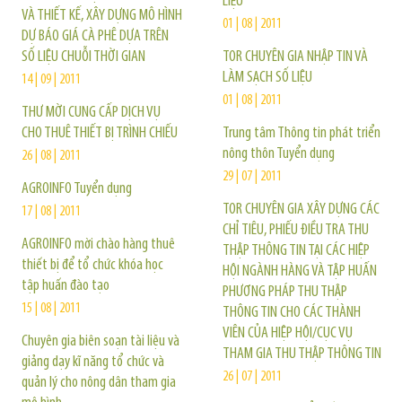
LIỆU
VÀ THIẾT KẾ, XÂY DỰNG MÔ HÌNH
01 | 08 | 2011
DỰ BÁO GIÁ CÀ PHÊ DỰA TRÊN
SỐ LIỆU CHUỖI THỜI GIAN
TOR CHUYÊN GIA NHẬP TIN VÀ
LÀM SẠCH SỐ LIỆU
14 | 09 | 2011
01 | 08 | 2011
THƯ MỜI CUNG CẤP DỊCH VỤ
CHO THUÊ THIẾT BỊ TRÌNH CHIẾU
Trung tâm Thông tin phát triển
nông thôn Tuyển dụng
26 | 08 | 2011
29 | 07 | 2011
AGROINFO Tuyển dụng
TOR CHUYÊN GIA XÂY DỰNG CÁC
17 | 08 | 2011
CHỈ TIÊU, PHIẾU ĐIỀU TRA THU
AGROINFO mời chào hàng thuê
THẬP THÔNG TIN TẠI CÁC HIỆP
thiết bị để tổ chức khóa học
HỘI NGÀNH HÀNG VÀ TẬP HUẤN
tập huấn đào tạo
PHƯƠNG PHÁP THU THẬP
15 | 08 | 2011
THÔNG TIN CHO CÁC THÀNH
VIÊN CỦA HIỆP HỘI/CỤC VỤ
Chuyên gia biên soạn tài liệu và
THAM GIA THU THẬP THÔNG TIN
giảng dạy kĩ năng tổ chức và
26 | 07 | 2011
quản lý cho nông dân tham gia