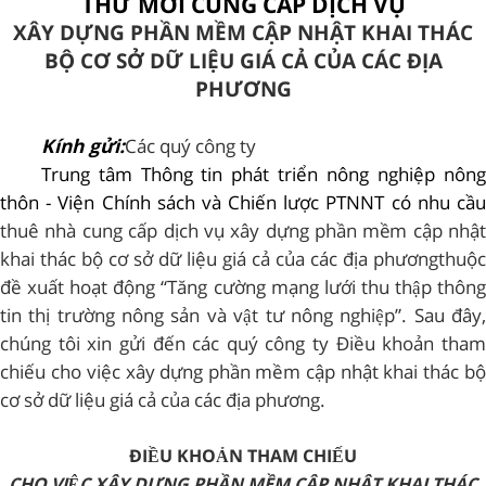
THƯ MỜI CUNG CẤP DỊCH VỤ
XÂY DỰNG PHẦN MỀM
CẬP NHẬT KHAI THÁC
BỘ CƠ SỞ DỮ LIỆU GIÁ CẢ CỦA CÁC ĐỊA
PHƯƠNG
Kính gửi:
Các quý công ty
Trung tâm Thông tin phát triển nông nghiệp nông
thôn - Viện Chính sách và Chiến lược PTNNT có nhu cầu
thuê nhà cung cấp dịch vụ xây dựng
phần mềm
cập nhật
khai thác bộ cơ sở dữ liệu giá cả của các địa phương
thuộc
đề xuất hoạt động “Tăng cường mạng lưới thu thập thông
tin thị trường nông sản và vật tư nông ng
h
iệp”. Sau đây
chúng tôi xin gửi đến các quý công ty Điều khoản tham
chiếu cho việc xây dựng
phần mềm
cập nhật khai thác b
cơ sở dữ liệu giá cả của các địa phương.
ĐIỀU KHOẢN THAM CHIẾU
CHO VIỆC XÂY DỰNG PHẦN MỀM CẬP NHẬT KHAI THÁC