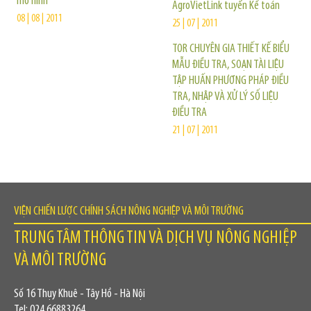
mô hình
AgroVietLink tuyển Kế toán
08 | 08 | 2011
25 | 07 | 2011
TOR CHUYÊN GIA THIẾT KẾ BIỂU
MẪU ĐIỀU TRA, SOẠN TÀI LIỆU
TẬP HUẤN PHƯƠNG PHÁP ĐIỀU
TRA, NHẬP VÀ XỬ LÝ SỐ LIỆU
ĐIỀU TRA
21 | 07 | 2011
VIỆN CHIẾN LƯỢC CHÍNH SÁCH NÔNG NGHIỆP VÀ MÔI TRƯỜNG
TRUNG TÂM THÔNG TIN VÀ DỊCH VỤ NÔNG NGHIỆP
VÀ MÔI TRƯỜNG
Số 16 Thụy Khuê - Tây Hồ - Hà Nội
Tel: 024.66883264