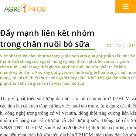
Đẩy mạnh liên kết nhóm
trong chăn nuôi bò sữa
01 | 12 | 2011
Việc phát triển đàn bò sữa trong giai đoạn vừa qua góp phần rất lớn vào
thành tích chung của ngành nông nghiệp thành phố. So với các ngành
chăn nuôi khác trong thời gian qua chăn nuôi bò sữa phát triển khá
nhanh và ổn định. Việc xây dựng các mô hình cơ giới hoá trong chăn nuôi
mang lại lợi ích thiết thực cho người nông dân. Nhiều hộ gia đình kinh tế
phát triển khá và giàu lên từ việc nuôi bò sữa.
Thay vì phát triển số lượng đàn bò, các hộ chăn nuôi ở TP.HCM và
các tỉnh lân cận nên tăng cường việc nuôi tập trung, ứng dụng các thiết
bị công nghệ trong trồng cỏ và vắt sữa, đồng thời tăng cường liên kết
nhóm để nâng cao sản lượng và chất lượng sữa. Thống kê của Sở
NN&PTNT TP.HCM, sau 5 năm (2006-2010) thực hiện chương trình
mục tiêu phát triển bò sữa trên địa bàn TP.HCM, hiện tổng đàn bò sữa