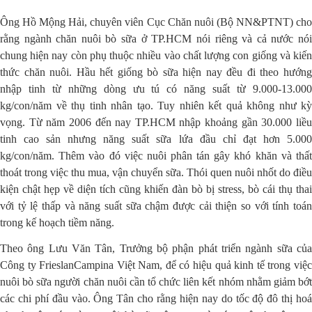
Ông Hồ Mộng Hải, chuyên viên Cục Chăn nuôi (Bộ NN&PTNT) cho
rằng ngành chăn nuôi bò sữa ở TP.HCM nói riêng và cả nước nói
chung hiện nay còn phụ thuộc nhiều vào chất lượng con giống và kiến
thức chăn nuôi. Hầu hết giống bò sữa hiện nay đều đi theo hướng
nhập tinh từ những dòng ưu tú có năng suất từ 9.000-13.000
kg/con/năm về thụ tinh nhân tạo. Tuy nhiên kết quả không như kỳ
vọng. Từ năm 2006 đến nay TP.HCM nhập khoảng gần 30.000 liều
tinh cao sản nhưng năng suất sữa lứa đầu chỉ đạt hơn 5.000
kg/con/năm. Thêm vào đó việc nuôi phân tán gây khó khăn và thất
thoát trong việc thu mua, vận chuyển sữa. Thói quen nuôi nhốt do điều
kiện chật hẹp về diện tích cũng khiến đàn bò bị stress, bò cái thụ thai
với tỷ lệ thấp và năng suất sữa chậm được cải thiện so với tính toán
trong kế hoạch tiềm năng.
Theo ông Lưu Văn Tân, Trưởng bộ phận phát triển ngành sữa của
Công ty FrieslanCampina Việt Nam, để có hiệu quả kinh tế trong việc
nuôi bò sữa người chăn nuôi cần tổ chức liên kết nhóm nhằm giảm bớt
các chi phí đầu vào. Ông Tân cho rằng hiện nay do tốc độ đô thị hoá