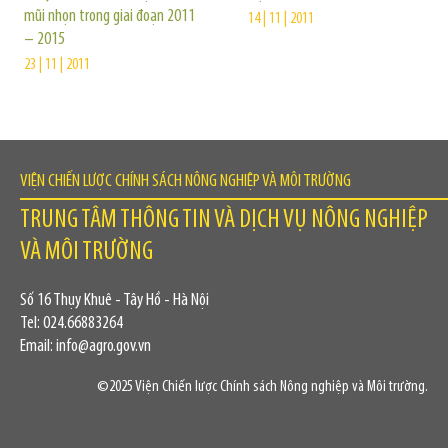
mũi nhọn trong giai đoạn 2011
14 | 11 | 2011
– 2015
23 | 11 | 2011
VIỆN CHIẾN LƯỢC CHÍNH SÁCH NÔNG NGHIỆP VÀ MÔI TRƯỜNG
TRUNG TÂM THÔNG TIN VÀ DỊCH VỤ NÔNG NGHIỆP
VÀ MÔI TRƯỜNG
Số 16 Thụy Khuê - Tây Hồ - Hà Nội
Tel: 024.66883264
Email: info@agro.gov.vn
©2025 Viện Chiến lược Chính sách Nông nghiệp và Môi trường.