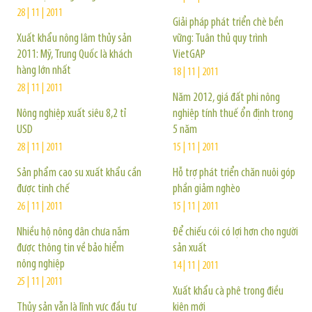
28 | 11 | 2011
Giải pháp phát triển chè bền
Xuất khẩu nông lâm thủy sản
vững: Tuân thủ quy trình
2011: Mỹ, Trung Quốc là khách
VietGAP
hàng lớn nhất
18 | 11 | 2011
28 | 11 | 2011
Năm 2012, giá đất phi nông
Nông nghiệp xuất siêu 8,2 tỉ
nghiệp tính thuế ổn định trong
USD
5 năm
28 | 11 | 2011
15 | 11 | 2011
Sản phẩm cao su xuất khẩu cần
Hỗ trợ phát triển chăn nuôi góp
được tinh chế
phần giảm nghèo
26 | 11 | 2011
15 | 11 | 2011
Nhiều hộ nông dân chưa nắm
Để chiếu cói có lợi hơn cho người
được thông tin về bảo hiểm
sản xuất
nông nghiệp
14 | 11 | 2011
25 | 11 | 2011
Xuất khẩu cà phê trong điều
Thủy sản vẫn là lĩnh vực đầu tư
kiện mới