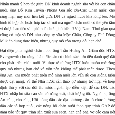
Nhấn mạnh ý hợp tác giữa DN kinh doanh ngành sữa với bà con chăn
nuôi, ông Đỗ Kim Tuyên (Phòng Gia súc lớn-Cục Chăn nuôi) cho
rằng hiện nay mối liên kết giữa DN và người nuôi khá lỏng lẻo. Mô
hình tổ hợp tác hoặc hợp tác xã-nơi mà người chăn nuôi có thể yên tâm
vì được bao tiêu sản phẩm là chưa phổ biến ở Việt Nam. Thời gian qua
cũng có một số DN như công ty sữa Mộc Châu, Công ty Phù Đổng
Milk áp dụng thực hiện, nhưng quy mô còn tương đối hạn chế.
Đại diện phía người chăn nuôi, ông Trần Hoàng An, Giám đốc HTX
Evergrowth cho rằng nhà nước cần có chính sách ưu tiên dành quỹ đất
cho phát triển chăn nuôi. Vì thực tế những HTX luôn muốn mở rộng
quy mô nhưng hạn chế về vốn nên không thể phát triển được. Theo
ông An, khi muốn phát triển mô hình nuôi lớn vấn đề con giống luôn
được đặt nặng. Vì thế Nhà nước cần tháo gỡ những trở ngại về hiệp
định thú y với các đối tác nước ngoài, tạo điều kiện để các DN, các
HTX nhập bò sữa cao sản có năng suất, chất lượng tốt. Ngoài ra, ông
An cũng cho rằng Hội nông dân các địa phương cần tổ chức hướng
dẫn các tổ hợp nuôi, các nông hộ chăn nuôi theo quy trình GAP để
đảm bảo tốt quy trình sản xuất sữa sạch, hạn chế phá vỡ các cam kết