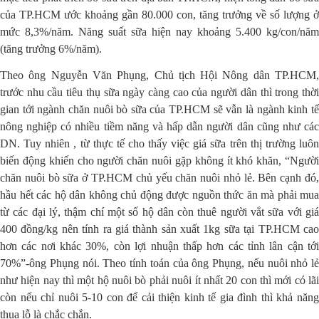
của TP.HCM ước khoảng gần 80.000 con, tăng trưởng về số lượng ở
mức 8,3%/năm. Năng suất sữa hiện nay khoảng 5.400 kg/con/năm
(tăng trưởng 6%/năm).
Theo ông Nguyễn Văn Phụng, Chủ tịch Hội Nông dân TP.HCM,
trước nhu cầu tiêu thụ sữa ngày càng cao của người dân thì trong thời
gian tới ngành chăn nuôi bò sữa của TP.HCM sẽ vẫn là ngành kinh tế
nông nghiệp có nhiều tiềm năng và hấp dẫn người dân cũng như các
DN. Tuy nhiên , từ thực tế cho thấy việc giá sữa trên thị trường luôn
biến động khiến cho người chăn nuôi gặp không ít khó khăn, “Người
chăn nuôi bò sữa ở TP.HCM chủ yếu chăn nuôi nhỏ lẻ. Bên cạnh đó,
hầu hết các hộ dân không chủ động được nguồn thức ăn mà phải mua
từ các đại lý, thậm chí một số hộ dân còn thuê người vắt sữa với giá
400 đồng/kg nên tính ra giá thành sản xuất 1kg sữa tại TP.HCM cao
hơn các nơi khác 30%, còn lợi nhuận thấp hơn các tỉnh lân cận tới
70%”-ông Phụng nói. Theo tính toán của ông Phụng, nếu nuôi nhỏ lẻ
như hiện nay thì một hộ nuôi bò phải nuôi ít nhất 20 con thì mới có lãi
còn nếu chỉ nuôi 5-10 con để cải thiện kinh tế gia đình thì khả năng
thua lỗ là chắc chắn.