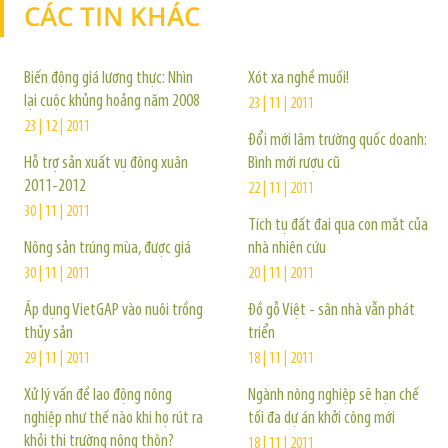
CÁC TIN KHÁC
TIN KHÁC
Biến động giá lương thực: Nhìn
Xót xa nghề muối!
lại cuộc khủng hoảng năm 2008
23 | 11 | 2011
23 | 12 | 2011
Đổi mới lâm trường quốc doanh:
Hỗ trợ sản xuất vụ đông xuân
Bình mới rượu cũ
2011-2012
22 | 11 | 2011
30 | 11 | 2011
Tích tụ đất đai qua con mắt của
Nông sản trúng mùa, được giá
nhà nhiên cứu
30 | 11 | 2011
20 | 11 | 2011
Áp dụng VietGAP vào nuôi trồng
Đồ gỗ Việt - sân nhà vẫn phát
thủy sản
triển
29 | 11 | 2011
18 | 11 | 2011
Xử lý vấn đề lao động nông
Ngành nông nghiệp sẽ hạn chế
nghiệp như thế nào khi họ rút ra
tối đa dự án khởi công mới
khỏi thị trường nông thôn?
18 | 11 | 2011