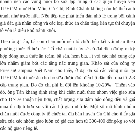
nhanh nên các vùng nuôi bò sữa tập trung ờ các quận huyện ven
TP.HCM như Hóc Môn, Củ Chi, Bình Chánh không còn lợi thế cạnh
tranh như trước nữa. Nếu tiếp tục phát triển đàn nhỏ lẻ trong bối cảnh
giá đất, giá nhân công và các loại thức ăn chăn tăng liên tục thì chuyện
lỗ vốn là điều khó tránh khỏi.
Theo ông Tân, bà con chăn nuôi nên tổ chức liên kết với nhau theo
phương thức tổ hợp tác. Tổ chăn nuôi này sẽ có đại diện đứng ra ký
hợp đồng mua thức ăn (cám, bã sắn, hèm bia…) với các nhà cung cấp
lớn nhằm giảm bớt các tầng nấc trung gian. Khảo sát của công ty
FrieslanCampina Việt Nam cho thấy, ở đại đa số các vùng nuôi tại
TP.HCM khi thức ăn cho bò sữa được đưa đến hộ dân đều quả từ 2-3
cấp trung gian. Do đó chi phí bị đội lên khoảng 10-20% . Thêm vào
đó, ông Tân khẳng định rằng khi chăn nuôi theo nhóm việc giao sữa
cho DN sẽ thuận tiện hơn, chất lượng sữa đảm bảo đồng đều và giá
mua ổn định hơn so với các hộ giao nhỏ lẻ. Một số mô hình nhóm
chăn nuôi được công ty tổ chức tại địa bàn huyện Củ Chi cho thấy giá
sữa của các nhóm giao luôn có giá cao hơn từ 300-400 đồng/kg so với
các hộ giao riêng lẻ.