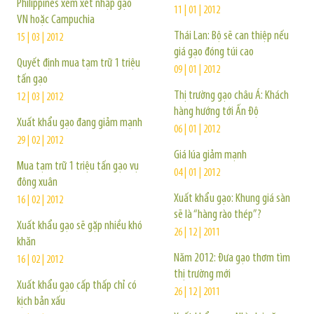
Philippines xem xét nhập gạo
11 | 01 | 2012
VN hoặc Campuchia
Thái Lan: Bộ sẽ can thiệp nếu
15 | 03 | 2012
giá gạo đóng túi cao
Quyết định mua tạm trữ 1 triệu
09 | 01 | 2012
tấn gạo
Thị trường gạo châu Á: Khách
12 | 03 | 2012
hàng hướng tới Ấn Độ
Xuất khẩu gạo đang giảm mạnh
06 | 01 | 2012
29 | 02 | 2012
Giá lúa giảm mạnh
Mua tạm trữ 1 triệu tấn gạo vụ
04 | 01 | 2012
đông xuân
Xuất khẩu gạo: Khung giá sàn
16 | 02 | 2012
sẽ là “hàng rào thép”?
Xuất khẩu gạo sẽ gặp nhiều khó
26 | 12 | 2011
khăn
Năm 2012: Đưa gạo thơm tìm
16 | 02 | 2012
thị trường mới
Xuất khẩu gạo cấp thấp chỉ có
26 | 12 | 2011
kịch bản xấu