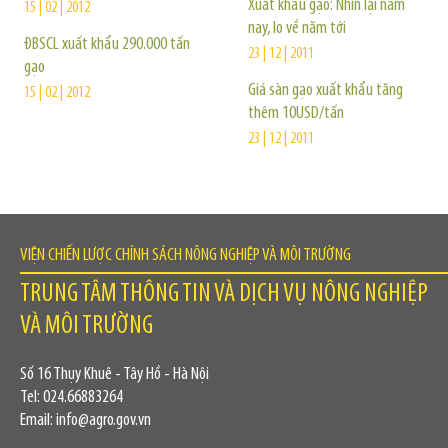
Xuất khẩu gạo: Nhìn lại năm
15 | 02 | 2012
nay, lo về năm tới
ĐBSCL xuất khẩu 290.000 tấn
23 | 12 | 2011
gạo
Giá sàn gạo xuất khẩu tăng
15 | 02 | 2012
thêm 10USD/tấn
23 | 12 | 2011
VIỆN CHIẾN LƯỢC CHÍNH SÁCH NÔNG NGHIỆP VÀ MÔI TRƯỜNG
TRUNG TÂM THÔNG TIN VÀ DỊCH VỤ NÔNG NGHIỆP
VÀ MÔI TRƯỜNG
Số 16 Thụy Khuê - Tây Hồ - Hà Nội
Tel: 024.66883264
Email: info@agro.gov.vn