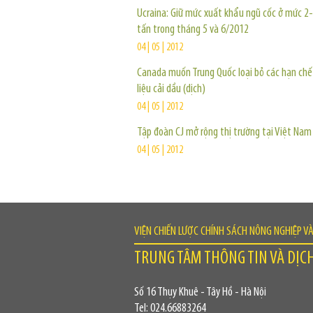
Ucraina: Giữ mức xuất khẩu ngũ cốc ở mức 2-
tấn trong tháng 5 và 6/2012
04 | 05 | 2012
Canada muốn Trung Quốc loại bỏ các hạn chế
liệu cải dầu (dịch)
04 | 05 | 2012
Tập đoàn CJ mở rộng thị trường tại Việt Nam
04 | 05 | 2012
VIỆN CHIẾN LƯỢC CHÍNH SÁCH NÔNG NGHIỆP V
TRUNG TÂM THÔNG TIN VÀ DỊC
Số 16 Thụy Khuê - Tây Hồ - Hà Nội
Tel: 024.66883264