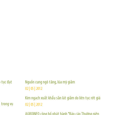
TIN KHÁC
p tục đạt
Nguồn cung ngô tăng, lúa mỳ giảm
02 | 05 | 2012
Kim ngạch xuất khẩu sắn lát giảm do liên tục rớt giá
 trong vụ
02 | 05 | 2012
AGROINFO công bố phát hành "Báo cáo Thường niên