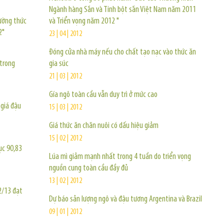
Ngành hàng Sắn và Tinh bột sắn Việt Nam năm 2011
ường thức
và Triển vọng năm 2012 "
2"
23 | 04 | 2012
Đóng cửa nhà máy nếu cho chất tạo nạc vào thức ăn
 trong
gia súc
21 | 03 | 2012
Gía ngô toàn cầu vẫn duy trì ở mức cao
 giá đậu
15 | 03 | 2012
Giá thức ăn chăn nuôi có dấu hiệu giảm
15 | 02 | 2012
ục 90,83
Lúa mì giảm mạnh nhất trong 4 tuần do triển vọng
nguồn cung toàn cầu đầy đủ
13 | 02 | 2012
2/13 đạt
Dự báo sản lượng ngô và đậu tương Argentina và Brazil
09 | 01 | 2012