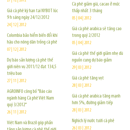
27 | 12 | 2012
Cà phê giảm giá, cacao ở mức
Giá cà phê kỳ hạn tại NYBOT lúc
thấp nhất 3 tháng
9 h sáng ngày 24/12/2012
05 | 04 | 2012
24 | 12 | 2012
Giá cà phê arabica sẽ tăng cao
Colombia bảo hiểm biến đổi khí
trong quý 2/2012
hậu cho nông dân trồng cà phê
05 | 04 | 2012
07 | 12 | 2012
Giá cà phê thế giới giảm nhẹ dù
Dự báo sản lượng cà phê thế
nguồn cung dự báo giảm
giới niên vụ 2011/12 đạt 134,5
29 | 03 | 2012
triệu bao
Giá cà phê tăng vọt
27 | 11 | 2012
28 | 03 | 2012
AGROINFO công bố "Báo cáo
Giá cà phê arabica tăng mạnh
ngành hàng Cà phê Việt Nam
hơn 5%, đường giảm tiếp
quý 3/2012"
28 | 03 | 2012
26 | 11 | 2012
Nghịch lý nước tưới cà phê
Việt Nam và Brazil góp phần
26 | 03 | 2012
tăng sản lượng cà phê thế giới.