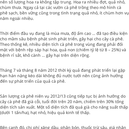
nên số lượng hoa ra không tập trung. Hoa ra nhiều đợt, quả nhỏ,
chùm thưa. Ngay cả tại các vườn cà phê trồng theo mô hình cà
phê sạch, bền vững cũng trong tình trạng quả nhỏ, ít chùm hơn vụ
năm ngoái nhiều.
Thời điểm đầu vụ đang là mùa mưa, độ ẩm cao … đã tạo điều kiện
cho mầm sâu bệnh phát sinh phát triển, gây hại cho cây cà phê.
Theo thống kê, nhiều diện tích cà phê trong vùng đang phải đối
mặt với bệnh rệp sáp hại hoa, quả non (chiếm tỷ lệ từ 8 – 25%) và
bệnh rỉ sắt, khô cành … gây hại trên diện rộng.
Tháng 7 và tháng 8 năm 2012 thời kỳ quả đang phát triển lại gặp
hạn hán nặng kéo dài không đủ nước tưới nên cũng ảnh hưởng
đến sự phát triển của quả cà phê.
Sản lượng cà phê niên vụ 2012/13 cũng tiếp tục bị ảnh hưởng do
cây cà phê đã già cỗi, tuổi đời trên 20 năm, chiếm trên 30% tổng
diện tích sản xuất. Một số diện tích đã quá già cho năng suất thấp
(dưới 1 tấn/ha), hạt nhỏ, hiệu quả kinh tế thấp.
Bên cạnh đó, chi phí xăng dầu, phân bón, thuốc trừ sâu, giá nhân