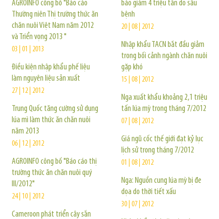
AGROINFO công bố "Báo cáo
báo giảm 4 triệu tấn do sâu
Thường niên Thị trường thức ăn
bệnh
chăn nuôi Việt Nam năm 2012
20 | 08 | 2012
và Triển vọng 2013 "
Nhập khẩu TACN bắt đầu giảm
03 | 01 | 2013
trong bối cảnh ngành chăn nuôi
Điều kiện nhập khẩu phế liệu
gặp khó
làm nguyên liệu sản xuất
15 | 08 | 2012
27 | 12 | 2012
Nga xuất khẩu khoảng 2,1 triệu
Trung Quốc tăng cường sử dụng
tấn lúa mỳ trong tháng 7/2012
lúa mì làm thức ăn chăn nuôi
07 | 08 | 2012
năm 2013
Giá ngũ cốc thế giới đạt kỷ lục
06 | 12 | 2012
lịch sử trong tháng 7/2012
AGROINFO công bố "Báo cáo thị
01 | 08 | 2012
trường thức ăn chăn nuôi quý
Nga: Nguồn cung lúa mỳ bị đe
III/2012"
dọa do thời tiết xấu
24 | 10 | 2012
30 | 07 | 2012
Cameroon phát triển cây sắn