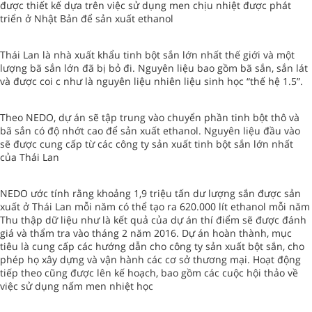
được thiết kế dựa trên việc sử dụng men chịu nhiệt được phát
triển ở Nhật Bản để sản xuất ethanol
Thái Lan là nhà xuất khẩu tinh bột sắn lớn nhất thế giới và một
lượng bã sắn lớn đã bị bỏ đi. Nguyên liệu bao gồm bã sắn, sắn lát
và được coi c như là nguyên liệu nhiên liệu sinh học “thế hệ 1.5”.
Theo NEDO, dự án sẽ tập trung vào chuyển phần tinh bột thô và
bã sắn có độ nhớt cao để sản xuất ethanol. Nguyên liệu đầu vào
sẽ được cung cấp từ các công ty sản xuất tinh bột sắn lớn nhất
của Thái Lan
NEDO ước tính rằng khoảng 1,9 triệu tấn dư lượng sắn được sản
xuất ở Thái Lan mỗi năm có thể tạo ra 620.000 lít ethanol mỗi năm
Thu thập dữ liệu như là kết quả của dự án thí điểm sẽ được đánh
giá và thẩm tra vào tháng 2 năm 2016. Dự án hoàn thành, mục
tiêu là cung cấp các hướng dẫn cho công ty sản xuất bột sắn, cho
phép họ xây dựng và vận hành các cơ sở thương mại. Hoạt động
tiếp theo cũng được lên kế hoạch, bao gồm các cuộc hội thảo về
việc sử dụng nấm men nhiệt học