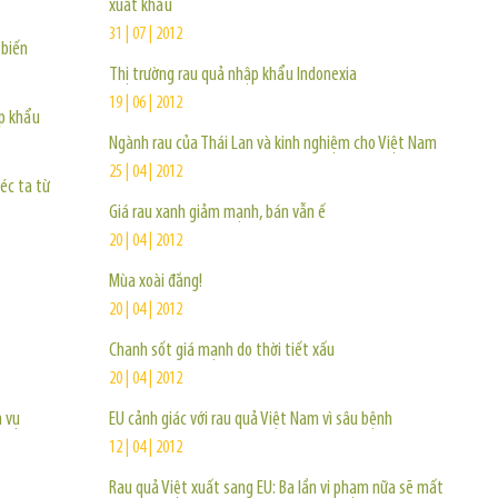
xuất khẩu
31 | 07 | 2012
biến
Thị trường rau quả nhập khẩu Indonexia
19 | 06 | 2012
p khẩu
Ngành rau của Thái Lan và kinh nghiệm cho Việt Nam
25 | 04 | 2012
héc ta từ
Giá rau xanh giảm mạnh, bán vẫn ế
20 | 04 | 2012
Mùa xoài đắng!
20 | 04 | 2012
Chanh sốt giá mạnh do thời tiết xấu
20 | 04 | 2012
n vụ
EU cảnh giác với rau quả Việt Nam vì sâu bệnh
12 | 04 | 2012
Rau quả Việt xuất sang EU: Ba lần vi phạm nữa sẽ mất