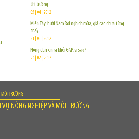
thị trường
05 | 04 | 2012
Miền Tây: bưởi Năm Roi nghịch mùa, giá cao chưa từng
thấy
21 | 03 | 2012
ạt
Nông dân xin ra khỏi GAP, vì sao?
24 | 02 | 2012
À MÔI TRƯỜNG
H VỤ NÔNG NGHIỆP VÀ MÔI TRƯỜNG