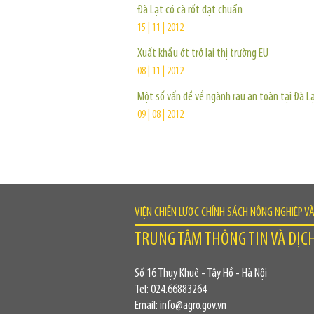
Đà Lạt có cà rốt đạt chuẩn
15 | 11 | 2012
Xuất khẩu ớt trở lại thị trường EU
08 | 11 | 2012
Một số vấn đề về ngành rau an toàn tại Đà L
09 | 08 | 2012
VIỆN CHIẾN LƯỢC CHÍNH SÁCH NÔNG NGHIỆP V
TRUNG TÂM THÔNG TIN VÀ DỊC
Số 16 Thụy Khuê - Tây Hồ - Hà Nội
Tel: 024.66883264
Email: info@agro.gov.vn