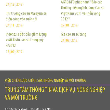
AGROINFO phát hành "Báo cáo
24 | 12 | 2012
thường niên ngành hàng Cao su
Thị trường cao su Malaysia sẽ
Việt Nam 2011 và Triển vọng
biến động vào tuần tới
2012 "
27 | 11 | 2012
05 | 03 | 2012
Indonesia bắt đầu giảm lượng
Giá cao su sẽ tăng
xuất khẩu cao su trong quý
24 | 02 | 2012
4/2012
12 | 09 | 2012
VIỆN CHIẾN LƯỢC CHÍNH SÁCH NÔNG NGHIỆP VÀ MÔI TRƯỜNG
TRUNG TÂM THÔNG TIN VÀ DỊCH VỤ NÔNG NGHIỆP
VÀ MÔI TRƯỜNG
Số 16 Thụy Khuê - Tây Hồ - Hà Nội