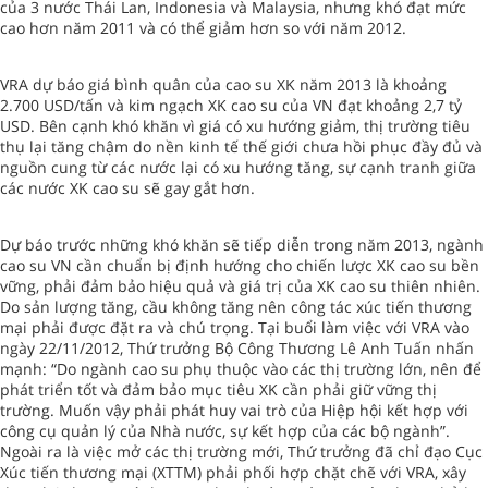
của 3 nước Thái Lan, Indonesia và Malaysia, nhưng khó đạt mức
cao hơn năm 2011 và có thể giảm hơn so với năm 2012.
VRA dự báo giá bình quân của cao su XK năm 2013 là khoảng
2.700 USD/tấn và kim ngạch XK cao su của VN đạt khoảng 2,7 tỷ
USD. Bên cạnh khó khăn vì giá có xu hướng giảm, thị trường tiêu
thụ lại tăng chậm do nền kinh tế thế giới chưa hồi phục đầy đủ và
nguồn cung từ các nước lại có xu hướng tăng, sự cạnh tranh giữa
các nước XK cao su sẽ gay gắt hơn.
Dự báo trước những khó khăn sẽ tiếp diễn trong năm 2013, ngành
cao su VN cần chuẩn bị định hướng cho chiến lược XK cao su bền
vững, phải đảm bảo hiệu quả và giá trị của XK cao su thiên nhiên.
Do sản lượng tăng, cầu không tăng nên công tác xúc tiến thương
mại phải được đặt ra và chú trọng. Tại buổi làm việc với VRA vào
ngày 22/11/2012, Thứ trưởng Bộ Công Thương Lê Anh Tuấn nhấn
mạnh: “Do ngành cao su phụ thuộc vào các thị trường lớn, nên để
phát triển tốt và đảm bảo mục tiêu XK cần phải giữ vững thị
trường. Muốn vậy phải phát huy vai trò của Hiệp hội kết hợp với
công cụ quản lý của Nhà nước, sự kết hợp của các bộ ngành”.
Ngoài ra là việc mở các thị trường mới, Thứ trưởng đã chỉ đạo Cục
Xúc tiến thương mại (XTTM) phải phối hợp chặt chẽ với VRA, xây