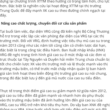
dựng lại chương trình XTTM theo hướng có trọng tâm hơn, chủ lực
hơn. Đặc biệt là nghiên cứu lại hoạt động XTTM tại thị trường
Trung Quốc để đẩy mạnh XK cao su theo đường chính ngạch tại
đây.
Nâng cao chất lượng, chuyển đổi cơ cấu sản phẩm
Tại buổi làm việc, đại diện VRG cũng đã kiến nghị Bộ Công Thương
hỗ trợ trong việc lập các văn phòng đại diện của VRG tại các thị
trường mới. Đối với VRG, định hướng việc tiêu thụ mủ cao su trong
năm 2013 cũng như các năm tới cũng cần có chiến lược dài hạn,
đặc biệt là trong công tác điều hành. Ban Xuất nhập khẩu (XNK)
VRG đề nghị trong tình hình giá cao su ở mức thấp và các đơn vị
trực thuộc tại Tây Nguyên và Duyên hải miền Trung chưa chuẩn bị
tốt cho chiến lược XK vào thị trường mới và lệ thuộc mạnh vào thị
trường mậu biên, có thể trước mắt chấp nhận quản lý ban hành
giá sàn linh hoạt theo biến động thị trường giá cao su nói chung,
trong đó đặc biệt lưu ý đến giá mủ nước của cao su tiểu điền.
Thực tế trong thời điểm giá cao su giảm mạnh từ giữa năm 2012,
giá cao su tiểu điền đã giảm mạnh và nhanh hơn do phụ thuộc
vào thị trường mậu biên đã ảnh hưởng lớn đến giá cao su của
VRG, cao su VRG trở nên khó tiêu thụ hơn. Do vậy ban XNK đề nghị
thông qua VRA, từng bước phối hợp với tiểu điền giữ mức giá đối