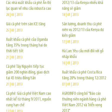
Các nhà xuất khẩu cà phê Ấn Độ
2012/13 của Kenya nhiều khả
lạc quan về nhu cầu robusta cao
năng sẽ giảm
28 | 03 | 2013
18 | 01 | 2013
Giá cà phê trên sàn ICE tăng
Sản lượng, doanh thu cà phê
niên vụ 2012/13 của Kenya dự
25 | 03 | 2013
kiến giảm
Xuất khẩu cà phê của Uganda
17 | 01 | 2013
tăng 35% trong tháng hai do
thời tiết tốt
Hà Lan: Yêu cầu mới đối với gỗ
nhập khẩu
21 | 03 | 2013
16 | 01 | 2013
Cà phê Tây Nguyên tiếp tục
giảm 200 nghìn đồng, giao dịch
Xuất khẩu cà phê Costa Rica
tại 45 triệu đồng/tấn
tăng 28% trong tháng 12/2012
21 | 03 | 2013
07 | 01 | 2013
Cà phê: Giá cà phê Việt Nam cao
AGROINFO công bố "Báo cáo
nhất kể từ tháng 9/2011, nguồn
thường niên ngành hàng cà phê
cung hạn chế
Việt Nam 2012 và Triển vọng
2013"
12 | 03 | 2013