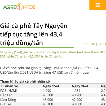
Giá cà phê Tây Nguyên
tiếp tục tăng lên 43,4
triệu đồng/tấn
22 | 04 | 2013
Sáng nay (17/4), giá cà phê nhân xô Tây Nguyên đồng loạt tăng thêm 200-
300 nghìn đồng lên 43,2-43,4 triệu đồng/tấn.
Giá cà phê robusta giao tại cảng TPHCM theo giá FOB từ 1.984
USD/tấn lên 2.031 USD/tấn, tăng 47 USD so với hôm qua.
Tham khảo giá cà phê nhân xô
TT nhân xô
Ngày 15/4
Ngày 16/4
Ng
FOB (HCM)
1,990
1,984
2,0
Đắc Lắc
43,300
43,200
43
Lâm Đồng
43,000
42,900
43
Gia Lai
43,100
43,000
43