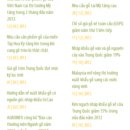
Việt Nam tại thị trường Mỹ
Nhu cầu gỗ tại Mỹ tăng cao.
tăng trong 2 tháng đầu năm
20 | 12 | 2012
2013.
Chỉ số giá gỗ xẻ toàn cầu (GSPI)
12 | 03 | 2013
giảm năm thứ 5 liên tiếp
Nhu cầu sản phẩm gỗ của miền
11 | 12 | 2012
Tây Hoa Kỳ tăng lên trong khi
Nhập khẩu gỗ ván và gỗ nguyên
cung gỗ tròn bị thắt chặt.
cây vào Trung Quốc giảm 19%
12 | 03 | 2013
19 | 10 | 2012
Giá gỗ tròn Trung Quốc đạt mức
Malaysia mở rộng thị trường
kỷ lục mới
xuất khẩu gỗ sang các nước
01 | 03 | 2013
vùng vịnh
Hướng dẫn về xuất khẩu gỗ có
12 | 10 | 2012
nguồn gốc nhập khẩu từ Lào
Kim ngạch nhập khẩu gỗ xẻ của
25 | 02 | 2013
Trung Quốc giảm 15% trong
AGROINFO công bố "Báo cáo
nửa đầu năm 2012
thường niên Ngành gỗ năm
05 | 10 | 2012