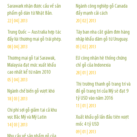
Sarawark nhận được cầu về sản
Ngành công nghiệp gỗ Canada
phẩm gỗ dán từ Nhật Bản.
đẩy mạnh cải cách
22 | 04 | 2013
20 | 02 | 2013
Trung Quốc – Australia hợp tác
Tây ban nha cắt giảm đơn hàng
đầy lùi thương mại gỗ trái phép.
nhập khẩu dăm gỗ từ Uruguay.
08 | 04 | 2013
05 | 02 | 2013
Thương mại gỗ tại Sarawak,
EU công nhận hệ thống chứng
Malaysia đạt mức xuất khẩu
chỉ gỗ của Indonexia
cao nhất kể từ năm 2010
28 | 01 | 2013
05 | 04 | 2013
Thị trường thanh gỗ trang trí và
Ngành chế biến gỗ vượt khó
đồ gỗ trang trí của Mỹ sẽ đạt 9
tỷ USD vào năm 2016
18 | 03 | 2013
11 | 01 | 2013
Chi phí sợi gỗ giảm tại cả khu
vực Bắc Mỹ và Mỹ Latin
Xuất khẩu gỗ lần đầu tiên vượt
mốc 4 tỷ USD
14 | 03 | 2013
09 | 01 | 2013
Nhu cầu về sản phẩm gỗ của