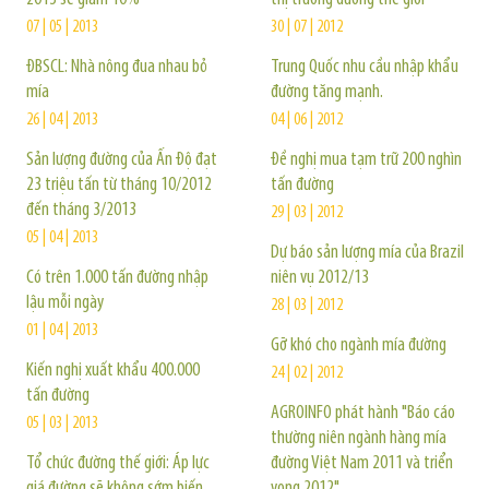
07 | 05 | 2013
30 | 07 | 2012
ĐBSCL: Nhà nông đua nhau bỏ
Trung Quốc nhu cầu nhập khẩu
mía
đường tăng mạnh.
26 | 04 | 2013
04 | 06 | 2012
Sản lượng đường của Ấn Độ đạt
Đề nghị mua tạm trữ 200 nghìn
23 triệu tấn từ tháng 10/2012
tấn đường
đến tháng 3/2013
29 | 03 | 2012
05 | 04 | 2013
Dự báo sản lượng mía của Brazil
Có trên 1.000 tấn đường nhập
niên vụ 2012/13
lậu mỗi ngày
28 | 03 | 2012
01 | 04 | 2013
Gỡ khó cho ngành mía đường
Kiến nghị xuất khẩu 400.000
24 | 02 | 2012
tấn đường
AGROINFO phát hành "Báo cáo
05 | 03 | 2013
thường niên ngành hàng mía
Tổ chức đường thế giới: Áp lực
đường Việt Nam 2011 và triển
giá đường sẽ không sớm biến
vọng 2012"