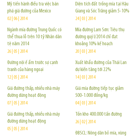
Mỹ tiến hành điều tra việc bán
Diện tích đất trồng mía tại Hậu
phá giá đường của Mexico
Giang và Sóc Trăng giảm 5-10%
02 | 06 | 2014
24 | 03 | 2014
Ngành mía đường Trung Quốc có
Mía đường Lam Sơn: Tiêu thụ
thể thua lỗ trên 10 tỷ Nhân dân
đường quý I/2014 chỉ đạt
tệ năm 2014
khoảng 10% kế hoạch
26 | 05 | 2014
20 | 03 | 2014
Đường nội ế ẩm trước sự cạnh
Xuất khẩu đường của Thái Lan
tranh của hàng ngoại
dự kiến tăng tới 22%
12 | 05 | 2014
14 | 03 | 2014
Giá đường thấp, nhiều nhà máy
Giá mía đường tiếp tục giảm
đường dừng hoạt động
500-1.000 đồng/kg
07 | 05 | 2014
04 | 03 | 2014
Giá đường thấp, nhiều nhà máy
Tồn kho 400.000 tấn đường
đường dừng hoạt động
26 | 02 | 2014
05 | 05 | 2014
ĐBSCL: Nông dân bỏ mía, vùng