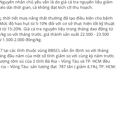
 Nguyên nhân chủ yếu vẫn là do giá cá tra nguyên liệu giảm
o dài thời gian, cá không đạt kích cỡ thu hoạch.
 thời tiết mưa nắng thất thường đã tạo điều kiện cho bệnh
 Mức độ hao hụt từ 5-10% đối với cơ sở thực hiện tốt kỹ thuật
t từ 15-20%. Giá cá tra nguyên liệu trong tháng dao động từ
/kg so với tháng trước, giá thành sản xuất 22.500 - 23.500
ừ 1.500-2.000 đồng/kg.
 7 tại các tỉnh thuộc vùng ĐBSCL vẫn ổn định so với tháng
háng đầu năm của một số tỉnh giảm so với cùng kỳ năm trước.
lượng tôm sú của 2 tỉnh Bà Rịa – Vũng Tàu và TP. HCM đều
 rịa – Vũng Tàu: sản lượng đạt 787 tấn ( giảm 4,1%), TP. HCM: