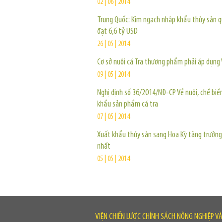
02 | 06 | 2014
Trung Quốc: Kim ngạch nhập khẩu thủy sản q
đạt 6,6 tỷ USD
26 | 05 | 2014
Cơ sở nuôi cá Tra thương phẩm phải áp dụng
09 | 05 | 2014
Nghị định số 36/2014/NĐ-CP Về nuôi, chế biế
khẩu sản phẩm cá tra
07 | 05 | 2014
Xuất khẩu thủy sản sang Hoa Kỳ tăng trưởn
nhất
05 | 05 | 2014
VIỆN CHIẾN LƯỢC CHÍNH SÁCH NÔNG NGHIỆP V