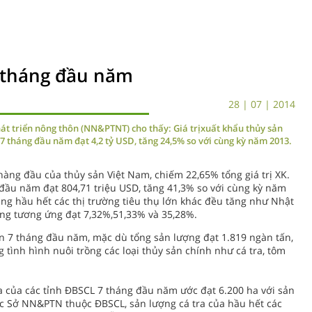
 tháng đầu năm
28 | 07 | 2014
át triển nông thôn (NN&PTNT) cho thấy: Giá trịxuất khẩu thủy sản
K 7 tháng đầu năm đạt 4,2 tỷ USD, tăng 24,5% so với cùng kỳ năm 2013.
K hàng đầu của thủy sản Việt Nam, chiếm 22,65% tổng giá trị XK.
 đầu năm đạt 804,71 triệu USD, tăng 41,3% so với cùng kỳ năm
ng hầu hết các thị trường tiêu thụ lớn khác đều tăng như Nhật
ng tương ứng đạt 7,32%,51,33% và 35,28%.
n 7 tháng đầu năm, mặc dù tổng sản lượng đạt 1.819 ngàn tấn,
 tình hình nuôi trồng các loại thủy sản chính như cá tra, tôm
 tra của các tỉnh ĐBSCL 7 tháng đầu năm ước đạt 6.200 ha với sản
ác Sở NN&PTN thuộc ĐBSCL, sản lượng cá tra của hầu hết các