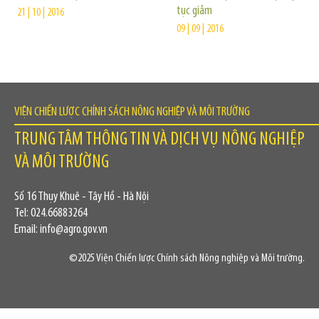
tục giảm
21 | 10 | 2016
09 | 09 | 2016
VIỆN CHIẾN LƯỢC CHÍNH SÁCH NÔNG NGHIỆP VÀ MÔI TRƯỜNG
TRUNG TÂM THÔNG TIN VÀ DỊCH VỤ NÔNG NGHIỆP
VÀ MÔI TRƯỜNG
Số 16 Thụy Khuê - Tây Hồ - Hà Nội
Tel: 024.66883264
Email: info@agro.gov.vn
©2025 Viện Chiến lược Chính sách Nông nghiệp và Môi trường.