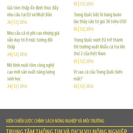
05 | 12 | 2016
Giá tôm thấp ổn định thúc đẩy
nhu cầu tại EU và Nhật Bản
Trung Quốc bắt lô hàng buôn
lậu thủy sản trị giá 36 triệu USD
26 | 12 | 2016
05 | 12 | 2016
Nhu cầu cá rô phi cao nhưng giá
vẫn duy trì ở mức tương đối
Trung Quốc vượt EU trở thành
thấp
thị trường xuất khẩu cá tra lớn
thứ 2 của Việt Nam
24 | 12 | 2016
03 | 12 | 2016
Mô hình nuôi tôm công nghệ
cao mới sản xuất năng lượng
Vì sao cá của Trung Quốc biến
sinh học
mất?
24 | 12 | 2016
03 | 12 | 2016
VIỆN CHIẾN LƯỢC CHÍNH SÁCH NÔNG NGHIỆP VÀ MÔI TRƯỜNG
TRUNG TÂM THÔNG TIN VÀ DỊCH VỤ NÔNG NGHIỆP