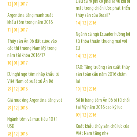
Liệu cá rô phi có phải là vũ khí bí
12 | 01 | 2017
mật trong chiến lược phát triển
Argentina tăng mạnh xuất
thủy sản của Brazil?
khẩu tôm trong năm 2016
14 | 12 | 2016
11 | 01 | 2017
Ngành cá ngừ Ecuador hưởng lợi
Thủy sản Ấn Độ đặt cược vào
từ thỏa thuận thương mại với
các thị trường Nam Mỹ trong
EU
năm tài khóa 2016/17
14 | 12 | 2016
10 | 01 | 2017
FAO: Tăng trưởng sản xuất thủy
EU nghi ngờ tôm nhập khẩu từ
sản toàn cầu năm 2016 chậm
Việt Nam có xuất xứ Ấn Độ
lại
29 | 12 | 2016
10 | 12 | 2016
Giá mực ống Argentina tăng vọt
Số lô hàng tôm Ấn Độ bị từ chối
tại Mỹ năm 2016 cao kỷ lục
29 | 12 | 2016
09 | 12 | 2016
Ngành tôm và mục tiêu 10 tỉ
USD
Xuất khẩu thủy sản chủ lực của
Việt Nam tăng nhẹ
28 | 12 | 2016