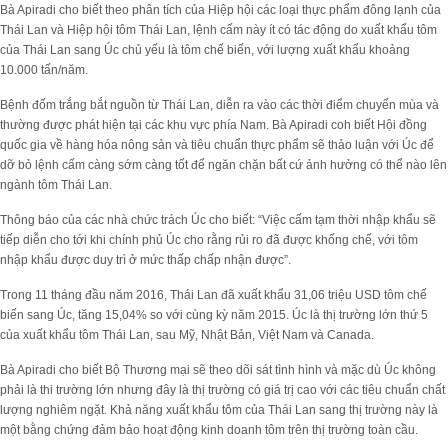
Bà Apiradi cho biết theo phân tích của Hiệp hội các loại thực phẩm đông lạnh của
Thái Lan và Hiệp hội tôm Thái Lan, lệnh cấm này ít có tác động do xuất khẩu tôm
của Thái Lan sang Úc chủ yếu là tôm chế biến, với lượng xuất khẩu khoảng
10.000 tấn/năm.
Bệnh đốm trắng bắt nguồn từ Thái Lan, diễn ra vào các thời điểm chuyển mùa và
thường được phát hiện tại các khu vực phía Nam. Bà Apiradi coh biết Hội đồng
quốc gia về hàng hóa nông sản và tiêu chuẩn thực phẩm sẽ thảo luận với Úc để
dỡ bỏ lệnh cấm càng sớm càng tốt để ngăn chặn bất cứ ảnh hưởng có thể nào lên
ngành tôm Thái Lan.
Thông báo của các nhà chức trách Úc cho biết: “Việc cấm tạm thời nhập khẩu sẽ
tiếp diễn cho tới khi chính phủ Úc cho rằng rủi ro đã được khống chế, với tôm
nhập khẩu được duy trì ở mức thấp chấp nhận được”.
Trong 11 tháng đầu năm 2016, Thái Lan đã xuất khẩu 31,06 triệu USD tôm chế
biến sang Úc, tăng 15,04% so với cùng kỳ năm 2015. Úc là thị trường lớn thứ 5
của xuất khẩu tôm Thái Lan, sau Mỹ, Nhật Bản, Việt Nam và Canada.
Bà Apiradi cho biết Bộ Thương mại sẽ theo dõi sát tình hình và mặc dù Úc không
phải là thi trường lớn nhưng đây là thị trường có giá trị cao với các tiêu chuẩn chất
lượng nghiêm ngặt. Khả năng xuất khẩu tôm của Thái Lan sang thị trường này là
một bằng chứng đảm bảo hoạt động kinh doanh tôm trên thị trường toàn cầu.