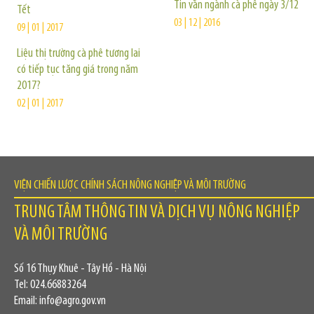
Tin vắn ngành cà phê ngày 3/12
Tết
03 | 12 | 2016
09 | 01 | 2017
Liệu thị trường cà phê tương lai
có tiếp tục tăng giá trong năm
2017?
02 | 01 | 2017
VIỆN CHIẾN LƯỢC CHÍNH SÁCH NÔNG NGHIỆP VÀ MÔI TRƯỜNG
TRUNG TÂM THÔNG TIN VÀ DỊCH VỤ NÔNG NGHIỆP
VÀ MÔI TRƯỜNG
Số 16 Thụy Khuê - Tây Hồ - Hà Nội
Tel: 024.66883264
Email: info@agro.gov.vn