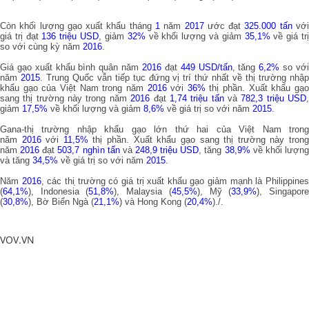
Còn khối lượng gạo xuất khẩu tháng
1
năm
2017
ước đạt
325.000 tấn
vớ
giá trị đạt
136 triệu USD
, giảm
32%
về khối lượng và giảm
35,1%
về giá trị
so với cùng kỳ năm
2016
.
Giá gạo xuất khẩu bình quân năm
2016
đạt
449 USD/tấn
, tăng
6,2%
so vớ
năm
2015
. Trung Quốc vẫn tiếp tục đứng vị trí thứ nhất về thị trường nhậ
khẩu gạo của Việt Nam trong năm
2016
với
36%
thị phần. Xuất khẩu gạ
sang thị trường này trong năm
2016
đạt
1,74 triệu tấn
và
782,3 triệu USD
giảm
17,5%
về khối lượng và giảm
8,6%
về giá trị so với năm
2015
.
Gana-thị trường nhập khẩu gạo lớn thứ hai của Việt Nam trong
năm
2016
với
11,5%
thị phần. Xuất khẩu gạo sang thị trường này tron
năm
2016
đạt
503,7 nghìn tấn
và
248,9 triệu USD
, tăng
38,9%
về khối lượn
và tăng
34,5%
về giá trị so với năm
2015
.
Năm
2016
, các thi ̣trường có giá trị xuất khẩu gạo giảm mạnh là Philippine
(
64,1%
), Indonesia (
51,8%
), Malaysia (
45,5%
), Mỹ (
33,9%
), Singapor
(
30,8%
), Bờ Biển Ngà (
21,1%
) và Hong Kong (
20,4%
)./.
VOV.VN