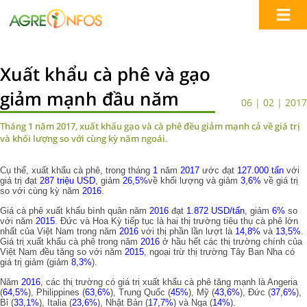
Xuất khẩu cà phê và gạo
giảm mạnh đầu năm
06 | 02 | 2017
Tháng 1 năm 2017, xuất khẩu gạo và cà phê đều giảm mạnh cả về giá trị
và khối lượng so với cùng kỳ năm ngoái.
Cụ thể, xuất khẩu cà phê, trong tháng
1
năm
2017
ước đạt
127.000 tấn
với
giá trị đạt
287 triệu USD
, giảm
26,5%
về khối lượng và giảm
3,6%
về giá trị
so với cùng kỳ năm
2016
.
Giá cà phê xuất khẩu bình quân năm
2016
đạt
1.872 USD/tấn
, giảm
6%
so
với năm
2015
. Đức và Hoa Kỳ tiếp tục là hai thị trường tiêu thụ cà phê lớn
nhất của Việt Nam trong năm
2016
với thị phần lần lượt là
14,8%
và
13,5%
.
Giá tri ̣xuất khẩu cà phê trong năm
2016
ở hầu hết các thi ̣trường chính của
Việt Nam đều tăng so với năm
2015
, ngoại trừ thị trường Tây Ban Nha có
giá trị giảm (giảm
8,3%
).
Năm
2016
, các thi ̣trường có giá tri ̣xuất khẩu cà phê tăng mạnh là Angeria
(
64,5%
), Philippines (
63,6%
), Trung Quốc (
45%
), Mỹ (
43,6%
), Đức (
37,6%
),
Bỉ (
33,1%
), Italia (
23,6%
), Nhật Bản (
17,7%
) và Nga (
14%
).