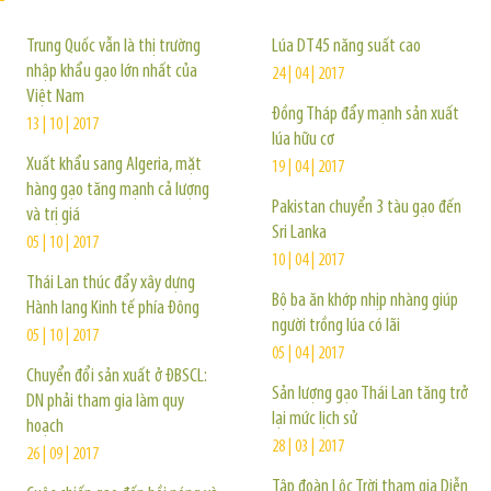
Trung Quốc vẫn là thị trường
Lúa DT45 năng suất cao
nhập khẩu gạo lớn nhất của
24 | 04 | 2017
Việt Nam
Đồng Tháp đẩy mạnh sản xuất
13 | 10 | 2017
lúa hữu cơ
Xuất khẩu sang Algeria, mặt
19 | 04 | 2017
hàng gạo tăng mạnh cả lượng
Pakistan chuyển 3 tàu gạo đến
và trị giá
Sri Lanka
05 | 10 | 2017
10 | 04 | 2017
Thái Lan thúc đẩy xây dựng
Bộ ba ăn khớp nhịp nhàng giúp
Hành lang Kinh tế phía Đông
người trồng lúa có lãi
05 | 10 | 2017
05 | 04 | 2017
Chuyển đổi sản xuất ở ĐBSCL:
Sản lượng gạo Thái Lan tăng trở
DN phải tham gia làm quy
lại mức lịch sử
hoạch
28 | 03 | 2017
26 | 09 | 2017
Tập đoàn Lộc Trời tham gia Diễn