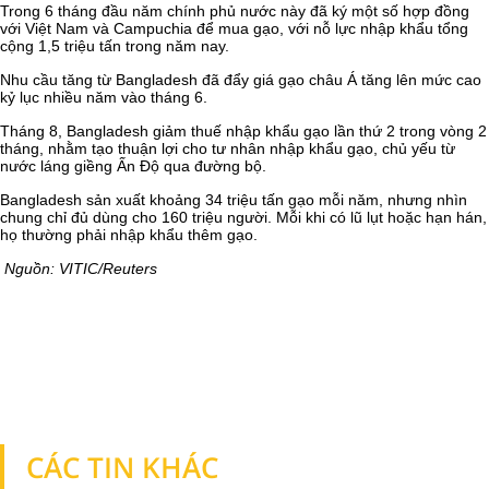
Trong 6 tháng đầu năm chính phủ nước này đã ký một số hợp đồng
với Việt Nam và Campuchia để mua gạo, với nỗ lực nhập khẩu tổng
cộng 1,5 triệu tấn trong năm nay.
Nhu cầu tăng từ Bangladesh đã đẩy giá gạo châu Á tăng lên mức cao
kỷ lục nhiều năm vào tháng 6.
Tháng 8, Bangladesh giảm thuế nhập khẩu gạo lần thứ 2 trong vòng 2
tháng, nhằm tạo thuận lợi cho tư nhân nhập khẩu gạo, chủ yếu từ
nước láng giềng Ấn Độ qua đường bộ.
Bangladesh sản xuất khoảng 34 triệu tấn gạo mỗi năm, nhưng nhìn
chung chỉ đủ dùng cho 160 triệu người. Mỗi khi có lũ lụt hoặc hạn hán,
họ thường phải nhập khẩu thêm gạo.
Nguồn: VITIC/Reuters
CÁC TIN KHÁC
TIN KHÁC