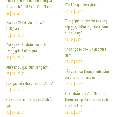
Cuộc chiến gạo đến hồi nóng và
đàn Lúa gạo bền vững
'thách thức 109' của Việt Nam
17 | 03 | 2017
29 | 08 | 2017
Trung Quốc tuyên bố tự cung
Giá gạo XK lại cán mốc 400
cấp gạo, nhằm mục tiêu giảm
USD/tấn
dư thừa ngô
12 | 06 | 2017
10 | 03 | 2017
Giá gạo xuất khẩu cao nhất
Chọn ngã rẽ cho lúa gạo Việt
trong gần 3 năm qua
Nam
06 | 06 | 2017
06 | 03 | 2017
Xuất khẩu gạo tươi sáng hơn
Sản xuất lúa thông minh giảm
25 | 05 | 2017
chi phí, lợi nhuận cao
Lúa gạo tồn kho... dân lo cứu trợ
27 | 02 | 2017
12 | 05 | 2017
Xuất khẩu gạo Việt Nam chịu
Đẩy mạnh hoạt động xuất khẩu
thêm sức ép khi Thái Lan xả bán
gạo
gạo tồn kho
03 | 05 | 2017
22 | 02 | 2017