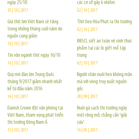
ngày 25/10
các cơ sở gây ô nhiễm
25 | 10 | 2017
02 | 10 | 2017
Giá thịt lợn Việt Nam sẽ tăng
Thịt heo Hòa Phát ra thị trường
trong những tháng cuối năm do
02 | 10 | 2017
nguồn cung giảm
ĐBSCL siết an toàn vệ sinh thực
18 | 10 | 2017
phẩm tại các lò giết mổ tập
Tin vắn ngành thịt ngày 16/10
trung
16 | 10 | 2017
02 | 10 | 2017
Quy mô đàn lợn Trung Quốc
Người chăn nuôi heo không mặn
tháng 9/2017 giảm nhanh nhất
mà với vòng truy xuất nguồn
kể từ đầu năm 2016
gốc
16 | 10 | 2017
28 | 09 | 2017
Danish Crown đặt văn phòng tại
Nuôi gà sạch thị trường ngày
Việt Nam, tham vọng phát triển
một rộng mở, chẳng cần 'giải
thị trường Đông Nam Á
cứu'
13 | 10 | 2017
16 | 05 | 2017