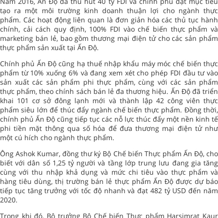
Năm 2016, Ấn Độ đã thu hút 40 tỷ FDI và chính phủ đặt mục tiêu
tạo ra một môi trường kinh doanh thuận lợi cho ngành thực
phẩm. Các hoạt động liên quan là đơn giản hóa các thủ tục hành
chính, cải cách quy định, 100% FDI vào chế biến thực phẩm và
marketing bán lẻ, bao gồm thương mại điện tử cho các sản phẩm
thực phẩm sản xuất tại Ấn Độ.
Chính phủ Ấn Độ cũng hạ thuế nhập khẩu máy móc chế biến thực
phẩm từ 10% xuống 6% và đang xem xét cho phép FDI đầu tư vào
sản xuất các sản phẩm phi thực phẩm, cùng với các sản phẩm
thực phẩm, theo chính sách bán lẻ đa thương hiệu. Ấn Độ đã triển
khai 101 cơ sở đông lạnh mới và thành lập 42 công viên thực
phẩm siêu lớn để thúc đẩy ngành chế biến thực phẩm. Đồng thời,
chính phủ Ấn Độ cũng tiếp tục các nỗ lực thúc đẩy một nền kinh tế
phi tiền mặt thông qua số hóa để đưa thương mại điện tử như
một cú hích cho ngành thực phẩm.
Ông Ashok Kumar, đồng thư ký Bộ Chế biến Thực phẩm Ấn Độ, cho
biết với dân số 1,25 tỷ người và tầng lớp trung lưu đang gia tăng
cùng với thu nhập khả dụng và mức chi tiêu vào thực phẩm và
hàng tiêu dùng, thị trường bán lẻ thực phẩm Ấn Độ được dự báo
tiếp tục tăng trưởng với tốc độ nhanh và đạt 482 tỷ USD đến năm
2020.
Trong khi đó, Bộ trưởng Bộ Chế biến Thực phẩm Harsimrat Kaur