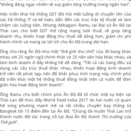
“không đáng ngạc nhiên về suy giảm tăng trưởng trong ngắn hạn”.
Việc triển khai hệ thống GST đòi hỏi một luồng di chuyển lớn của
các hệ thống IT và kế toán, dẫn đến các trục trặc kỹ thuật và làm
chậm các luồng tiền. Nhưng Abbagani Ramu, tại Đại sứ Ấn Độ tại
Thái Lan, cho biết GST mở rộng mạng lưới thuế, sẽ giúp tăng
doanh thu, khiến hoạt động thu thuế dễ dàng hơn, giảm chi phí
hành chính và mang lại lợi ích cho Ấn Độ trong dài hạn.
Ông cho rằng Ấn Độ như một “thế giới thu nhỏ” của 30 bang khác
nhau với 25 ngôn ngữ chính thức và 25 nền văn hóa khác nhau, và
làm kinh doanh ở đây không hề dễ dàng. “Tất cả các bang đều sử
dụng các cấu trúc thuế khác nhau, khiến hoạt động kinh doanh
trở nên rất phức tạp, nên để khắc phục tình trạng này, chính phủ
đã triển khai một hệ thống thuế đồng nhất trên cả nước để đơn
giản hóa hoạt động kinh doanh”.
Ông Ramu cho biết chính phủ Ấn Độ đã tổ chức một sự kiện tại
Thái Lan để thúc đẩy World Food India 2017 do hai nước có quan
hệ song phương mạnh mẽ và rất nhiều chuyến bay thẳng từ
Bangkok tới 15 điểm đến tại Ấn Độ. “Chúng tôi muốn Thái Lan trở
thành nước đối tác trong nỗ lực đưa Ấn Độ thành
Thị trường củ
Thế giới
”.