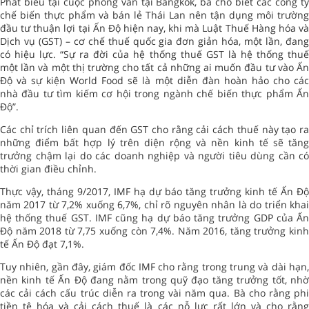
Phát biểu tại cuộc phỏng vấn tại Bangkok, bà cho biết các công ty
chế biến thực phẩm và bán lẻ Thái Lan nên tận dụng môi trường
đầu tư thuận lợi tại Ấn Độ hiện nay, khi mà Luật Thuế Hàng hóa và
Dịch vụ (GST) – cơ chế thuế quốc gia đơn giản hóa, một lần, đang
có hiệu lực. “Sự ra đời của hệ thống thuế GST là hệ thống thuế
một lần và một thị trường cho tất cả những ai muốn đầu tư vào Ấn
Độ và sự kiện World Food sẽ là một diễn đàn hoàn hảo cho các
nhà đầu tư tìm kiếm cơ hội trong ngành chế biến thực phẩm Ấn
Độ”.
Các chỉ trích liên quan đến GST cho rằng cải cách thuế này tạo ra
những điểm bất hợp lý trên diện rộng và nền kinh tế sẽ tăng
trưởng chậm lại do các doanh nghiệp và người tiêu dùng cần có
thời gian điều chỉnh.
Thực vậy, tháng 9/2017, IMF hạ dự báo tăng trưởng kinh tế Ấn Độ
năm 2017 từ 7,2% xuống 6,7%, chỉ rõ nguyên nhân là do triển khai
hệ thống thuế GST. IMF cũng hạ dự báo tăng trưởng GDP của Ấn
Độ năm 2018 từ 7,75 xuống còn 7,4%. Năm 2016, tăng trưởng kinh
tế Ấn Độ đạt 7,1%.
Tuy nhiên, gần đây, giám đốc IMF cho rằng trong trung và dài hạn,
nền kinh tế Ấn Độ đang nằm trong quỹ đạo tăng trưởng tốt, nhờ
các cải cách cấu trúc diễn ra trong vài năm qua. Bà cho rằng phi
tiền tệ hóa và cải cách thuế là các nỗ lực rất lớn và cho rằng