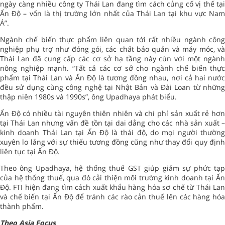
ngày càng nhiều công ty Thái Lan đang tìm cách củng cố vị thế tại
Ấn Độ – vốn là thị trường lớn nhất của Thái Lan tại khu vực Nam
Á”.
Ngành chế biến thực phẩm liên quan tới rất nhiều ngành công
nghiệp phụ trợ như đóng gói, các chất bảo quản và máy móc, và
Thái Lan đã cung cấp các cơ sở hạ tầng này cùn với một ngành
nông nghiệp mạnh. “Tất cả các cơ sở cho ngành chế biến thực
phẩm tại Thái Lan và Ấn Độ là tương đồng nhau, nơi cả hai nước
đều sử dụng cùng công nghệ tại Nhật Bản và Đài Loan từ những
thập niên 1980s và 1990s”, ông Upadhaya phát biểu.
Ấn Độ có nhiều tài nguyên thiên nhiên và chi phí sản xuất rẻ hơn
tại Thái Lan nhưng vấn đề tồn tại dai dẳng cho các nhà sản xuất –
kinh doanh Thái Lan tại Ấn Độ là thái độ, do mọi người thường
xuyên lo lắng với sự thiếu tương đồng cũng như thay đổi quy định
liên tục tại Ấn Độ.
Theo ông Upadhaya, hệ thống thuế GST giúp giảm sự phức tạp
của hệ thống thuế, qua đó cải thiện môi trường kinh doanh tại Ấn
Độ. FTI hiện đang tìm cách xuất khẩu hàng hóa sơ chế từ Thái Lan
và chế biến tại Ấn Độ để tránh các rào cản thuế lên các hàng hóa
thành phẩm.
Theo Asia Focus