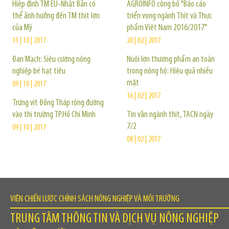
Hiệp định TM EU-Nhật Bản có
AGROINFO công bố "Báo cáo
thể ảnh hưởng đến TM thịt lợn
triển vọng ngành Thịt và Thực
của Mỹ
phẩm Việt Nam 2016/2017"
11 | 10 | 2017
20 | 02 | 2017
Đan Mạch: Siêu cường nông
Nuôi lợn thương phẩm an toàn
nghiệp bé hạt tiêu
trong nông hộ: Hiệu quả nhiều
mặt
09 | 10 | 2017
16 | 02 | 2017
Trứng vịt Đồng Tháp rộng đường
vào thị trường TP.Hồ Chí Minh
Tin vắn ngành thịt, TACN ngày
7/2
09 | 10 | 2017
08 | 02 | 2017
VIỆN CHIẾN LƯỢC CHÍNH SÁCH NÔNG NGHIỆP VÀ MÔI TRƯỜNG
TRUNG TÂM THÔNG TIN VÀ DỊCH VỤ NÔNG NGHIỆP