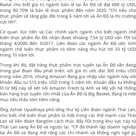
Badal cho biết giá trị ngành bán lẻ tại Ấn Độ sẽ đạt 600 tỷ USD,
trong đó 70% là bán lẻ thực phẩm đến năm 2020. “Chi tiêu cho
thực phẩm sẽ tăng gấp đôi trong 6 năm tới và Ấn Độ là thị trường
cực lớn”.
Cơ quan Xúc tiến và Các chính sách ngành cho biết ngành chế
biến thực phẩm Ấn Độ nhận được khoảng 7,54 tỷ USD vốn FDI từ
tháng 4/2000 đến 3/2017. Liên đoàn các ngành Ấn Độ ước tính
ngành chế biến thực phẩm có tiềm năng thu hút tới 33 tỷ USD
trong 10 năm tới.
Trong khi đó, đặt hàng thực phẩm trực tuyến tại Ấn Độ vẫn đang
trong giai đoạn đầu phát triển, với giá trị ước đạt 300 triệu USD
trong năm 2016, nhưng Amazon đang gia nhập vào ngành này với
khoản đầu tư 515 triệu USD trong 5 năm tới. Khoản đầu tư khổng
lồ từ Mỹ này sẽ kết nối Amazon Fresh tạ Anh và Mỹ với hệ thống
bán hàng trực tuyến lớn nhất của Ấn Độ là Big Basket, đang là một
mục tiêu thâu tóm tiềm năng.
Ông Ashok Upadhaya phó tổng thư ký Liên đoàn ngành Thái Lan,
cho biết chế biến thực phẩm là một trong các thế mạnh của Thái
Lan và liên đoàn đangtìm cách thúc đẩy FDI trong khu vực này từ
Thái Lan sang Ấn Độ và ngược lại. “CP đã thành lập doanh nghiệp
tại Ấn Độ và đang mở rộng các chi nhánh và không nghi ngờ gì,