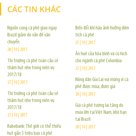
CÁC TIN KHÁC
TIN KHÁC
Nguồn cung cà phê giao ngay
Biến đổi khí hậu ảnh hưởng diện
Brazil giảm do vấn đề vận
tích cà phê
chuyển
21 | 10 | 2017
28 | 10 | 2017
Ân huệ của hòa bình và cú hích
Thị trường cà phê toàn cầu sẽ
cho ngành cà phê Colombia
thâm hụt nhẹ trong niên vụ
21 | 10 | 2017
2017/18
Nông dân Gia Lai vui mừng vì cà
27 | 10 | 2017
phê được mùa, được giá
Thị trường cà phê toàn cầu sẽ
20 | 10 | 2017
thâm hụt nhẹ trong niên vụ
Giá cà phê tương lai tăng do
2017/18
mưa lớn tại Việt Nam, khô hạn
27 | 10 | 2017
tại Brazil
Rabobank: Thế giới có thể thiếu
20 | 10 | 2017
hụt gần 5 triệu bao cà phê