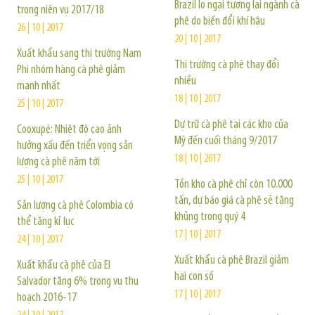
Brazil lo ngại tương lai ngành cà
trong niên vụ 2017/18
phê do biến đổi khí hậu
26 | 10 | 2017
20 | 10 | 2017
Xuất khẩu sang thị trường Nam
Thị trường cà phê thay đổi
Phi nhóm hàng cà phê giảm
nhiều
mạnh nhất
18 | 10 | 2017
25 | 10 | 2017
Dự trữ cà phê tại các kho của
Cooxupé: Nhiệt độ cao ảnh
Mỹ đến cuối tháng 9/2017
hưởng xấu đến triển vọng sản
18 | 10 | 2017
lượng cà phê năm tới
25 | 10 | 2017
Tồn kho cà phê chỉ còn 10.000
tấn, dự báo giá cà phê sẽ tăng
Sản lượng cà phê Colombia có
khủng trong quý 4
thể tăng kỉ lục
17 | 10 | 2017
24 | 10 | 2017
Xuất khẩu cà phê Brazil giảm
Xuất khẩu cà phê của El
hai con số
Salvador tăng 6% trong vụ thu
17 | 10 | 2017
hoạch 2016-17