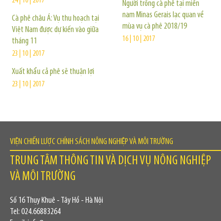
24 | 10 | 2017
Người trồng cà phê tại miền
nam Minas Gerais lạc quan về
Cà phê châu Á: Vụ thu hoạch tại
mùa vụ cà phê 2018/19
Việt Nam được dự kiến vào giữa
16 | 10 | 2017
tháng 11
23 | 10 | 2017
Xuất khẩu cả phê sẽ thuận lợi
23 | 10 | 2017
VIỆN CHIẾN LƯỢC CHÍNH SÁCH NÔNG NGHIỆP VÀ MÔI TRƯỜNG
TRUNG TÂM THÔNG TIN VÀ DỊCH VỤ NÔNG NGHIỆP
VÀ MÔI TRƯỜNG
Số 16 Thụy Khuê - Tây Hồ - Hà Nội
Tel: 024.66883264