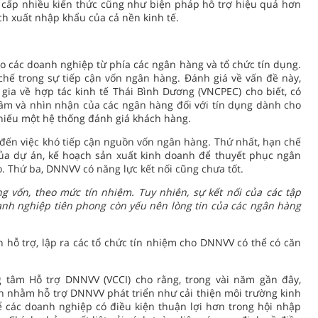
 cấp nhiều kiến thức cũng như biện pháp hỗ trợ hiệu quả hơn
h xuất nhập khẩu của cả nền kinh tế.
cho các doanh nghiệp từ phía các ngân hàng và tổ chức tín dụng.
hế trong sự tiếp cận vốn ngân hàng. Đánh giá về vấn đề này,
gia về hợp tác kinh tế Thái Bình Dương (VNCPEC) cho biết, có
âm và nhìn nhận của các ngân hàng đối với tín dụng dành cho
thiếu một hệ thống đánh giá khách hàng.
đến việc khó tiếp cận nguồn vốn ngân hàng. Thứ nhất, hạn chế
 của dự án, kế hoạch sản xuất kinh doanh để thuyết phục ngân
o. Thứ ba, DNNVV có năng lực kết nối cũng chưa tốt.
 vốn, theo mức tín nhiệm. Tuy nhiên, sự kết nối của các tập
anh nghiệp tiên phong còn yếu nên lòng tin của các ngân hàng
 hỗ trợ, lập ra các tổ chức tín nhiệm cho DNNVV có thể có căn
tâm Hỗ trợ DNNVV (VCCI) cho rằng, trong vài năm gần đây,
 nhằm hỗ trợ DNNVV phát triển như cải thiện môi trường kinh
 các doanh nghiệp có điều kiện thuận lợi hơn trong hội nhập