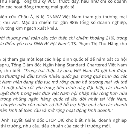
Thu Hằng, Tổng thư ký VCCI, trước đây, hầu như chỉ có doanh
iện các hoạt động thương mại quốc tế.
hiên cứu Châu Á, tỷ lệ DNNVV Việt Nam tham gia thương mại
g khu vực. Mặc dù chiếm tới gần 98% tổng số doanh nghiệp,
0% tổng kim ngạch xuất khẩu.
ới thương mại toàn cầu còn thấp chỉ chiếm khoảng 21%, trong
y là điểm yếu của DNNVV Việt Nam”,
TS. Phạm Thị Thu Hằng cho
 bị tham gia một loạt các hiệp định quốc tế để nắm bắt cơ hội
 Sapru, Tổng Giám đốc Ngân hàng Standard Chartered Việt Nam
 cho biết:
“Trong hai thập kỷ qua, Việt Nam đã gặt hái được
ao thương và đầu tư với nhiều quốc gia, trong quá trình đó, các
t Nam hiện đang tiếp tục mở rộng quan hệ thương mại với thế
là một phần cốt yếu trong tiến trình này, đặc biệt, các doanh
quyết định trong việc đưa Việt Nam hội nhập sâu rộng hơn nữa
trong những ngân hàng quốc tế lâu đời nhất tại Việt Nam,
à chuyên môn của mình, có thể hỗ trợ hiệu quả cho các doanh
 nền kinh tế toàn cầu và mở rộng hoạt động kinh doanh.”
ị Ánh Tuyết, Giám đốc CTCP OIC cho biết, nhiều doanh nghiệp
 thị trường, nhu cầu, tiêu chuẩn của các thị trường mới.