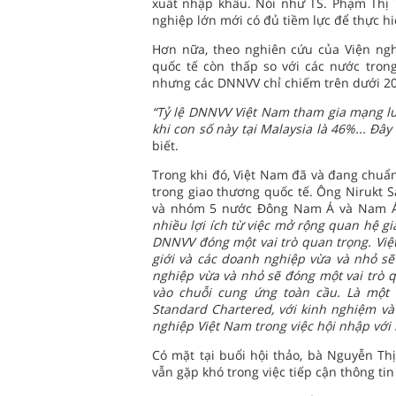
xuất nhập khẩu. Nói như TS. Phạm Thị 
nghiệp lớn mới có đủ tiềm lực để thực h
Hơn nữa, theo nghiên cứu của Viện ng
quốc tế còn thấp so với các nước tron
nhưng các DNNVV chỉ chiếm trên dưới 2
“Tỷ lệ DNNVV Việt Nam tham gia mạng lư
khi con số này tại Malaysia là 46%... Đâ
biết.
Trong khi đó, Việt Nam đã và đang chuẩn
trong giao thương quốc tế. Ông Nirukt
và nhóm 5 nước Đông Nam Á và Nam Á,
nhiều lợi ích từ việc mở rộng quan hệ gi
DNNVV đóng một vai trò quan trọng. Việ
giới và các doanh nghiệp vừa và nhỏ sẽ 
nghiệp vừa và nhỏ sẽ đóng một vai trò 
vào chuỗi cung ứng toàn cầu. Là một 
Standard Chartered, với kinh nghiệm v
nghiệp Việt Nam trong việc hội nhập với
Có mặt tại buổi hội thảo, bà Nguyễn Th
vẫn gặp khó trong việc tiếp cận thông tin