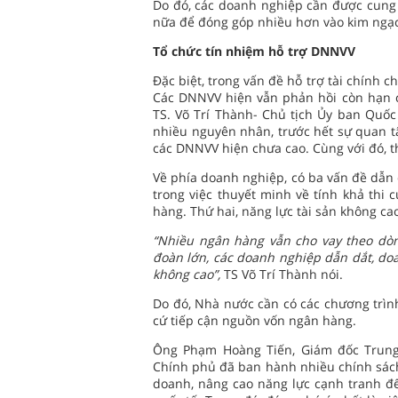
Do đó, các doanh nghiệp cần được cung
nữa để đóng góp nhiều hơn vào kim ngạc
Tổ chức tín nhiệm hỗ trợ DNNVV
Đặc biệt, trong vấn đề hỗ trợ tài chính 
Các DNNVV hiện vẫn phản hồi còn hạn c
TS. Võ Trí Thành- Chủ tịch Ủy ban Quốc 
nhiều nguyên nhân, trước hết sự quan t
các DNNVV hiện chưa cao. Cùng với đó, 
Về phía doanh nghiệp, có ba vấn đề dẫn 
trong việc thuyết minh về tính khả thi
hàng. Thứ hai, năng lực tài sản không ca
“Nhiều ngân hàng vẫn cho vay theo dòng
đoàn lớn, các doanh nghiệp dẫn dắt, do
không cao”,
TS Võ Trí Thành nói.
Do đó, Nhà nước cần có các chương trình
cứ tiếp cận nguồn vốn ngân hàng.
Ông Phạm Hoàng Tiến, Giám đốc Trung 
Chính phủ đã ban hành nhiều chính sách
doanh, nâng cao năng lực cạnh tranh để