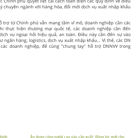
ệc Chính phủ quyết liệt cải cách toàn diện các quy định về điều
lý chuyên ngành với hàng hóa, đổi mới dịch vụ xuất nhập khẩu
hỗ trợ từ Chính phủ vẫn mang tầm vĩ mô, doanh nghiệp cần các
, khi thực hiện thương mại quốc tế, các doanh nghiệp cần đến
dịch vụ ngoại hối hiệu quả, an toàn. Điều này cần đến sự vào
 ngân hàng, logistics, dịch vụ xuất nhập khẩu… Vì thế, các DN
t các doanh nghiệp, để cùng "chung tay" hỗ trợ DNNVV trong
TIN KHÁC
chính
Áp dụng công nghệ cao vào sản xuất: Động lực mới cho