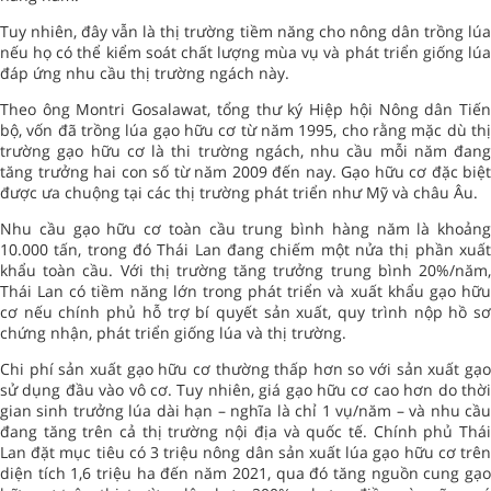
Tuy nhiên, đây vẫn là thị trường tiềm năng cho nông dân trồng lúa
nếu họ có thể kiểm soát chất lượng mùa vụ và phát triển giống lúa
đáp ứng nhu cầu thị trường ngách này.
Theo ông Montri Gosalawat, tổng thư ký Hiệp hội Nông dân Tiến
bộ, vốn đã trồng lúa gạo hữu cơ từ năm 1995, cho rằng mặc dù thị
trường gạo hữu cơ là thi trường ngách, nhu cầu mỗi năm đang
tăng trưởng hai con số từ năm 2009 đến nay. Gạo hữu cơ đặc biệt
được ưa chuộng tại các thị trường phát triển như Mỹ và châu Âu.
Nhu cầu gạo hữu cơ toàn cầu trung bình hàng năm là khoảng
10.000 tấn, trong đó Thái Lan đang chiếm một nửa thị phần xuất
khẩu toàn cầu. Với thị trường tăng trưởng trung bình 20%/năm,
Thái Lan có tiềm năng lớn trong phát triển và xuất khẩu gạo hữu
cơ nếu chính phủ hỗ trợ bí quyết sản xuất, quy trình nộp hồ sơ
chứng nhận, phát triển giống lúa và thị trường.
Chi phí sản xuất gạo hữu cơ thường thấp hơn so với sản xuất gạo
sử dụng đầu vào vô cơ. Tuy nhiên, giá gạo hữu cơ cao hơn do thời
gian sinh trưởng lúa dài hạn – nghĩa là chỉ 1 vụ/năm – và nhu cầu
đang tăng trên cả thị trường nội địa và quốc tế. Chính phủ Thái
Lan đặt mục tiêu có 3 triệu nông dân sản xuất lúa gạo hữu cơ trên
diện tích 1,6 triệu ha đến năm 2021, qua đó tăng nguồn cung gạo