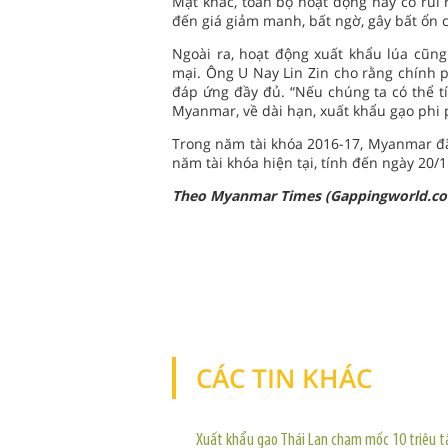
Mặt khác, toàn bộ hoạt động này có rủi 
đến giá giảm manh, bất ngờ, gây bất ổn
Ngoài ra, hoạt động xuất khẩu lúa cũng
mại. Ông U Nay Lin Zin cho rằng chính p
đáp ứng đầy đủ. “Nếu chúng ta có thể tí
Myanmar, về dài hạn, xuất khẩu gạo phi 
Trong năm tài khóa 2016-17, Myanmar đã x
năm tài khóa hiện tại, tính đến ngày 20/
Theo Myanmar Times (Gappingworld.c
CÁC TIN KHÁC
Xuất khẩu gạo Thái Lan chạm mốc 10 triệu t