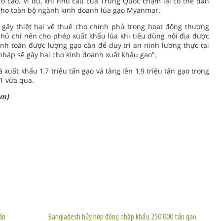
ro cao. Ví dụ, khi nhu cầu của Trung Quốc chậm lại có thể dẫn
 cho toàn bộ ngành kinh doanh lúa gạo Myanmar.
 gây thiệt hại về thuế cho chính phủ trong hoạt động thương
hủ chỉ nên cho phép xuất khẩu lúa khi tiêu dùng nội địa được
nh toán được lượng gạo cần để duy trì an ninh lương thực tại
pháp sẽ gây hại cho kinh doanh xuất khẩu gạo”.
uất khẩu 1,7 triệu tấn gạo và tăng lên 1,9 triệu tấn gạo trong
11 vừa qua.
om)
TIN KHÁC
ấn
Bangladesh hủy hợp đồng nhập khẩu 250.000 tấn gạo