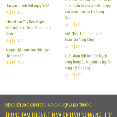
Tin vắn ngành thịt ngày 5/12
hoạch đầu tư của doanh nghiệp
vào chăn nuôi lợn tại Trung
05 | 12 | 2017
Quốc
Chi phí cao đẩy New Hope ra
25 | 11 | 2017
khỏi ngành chăn nuôi lợn Trung
Quốc
FAO: Nhập khẩu thực phẩm
toàn cầu đang tăng
05 | 12 | 2017
25 | 11 | 2017
Ngành chăn nuôi lợn: Bức tranh
10 năm tới?
Xuất khẩu thịt lợn Đan Mạch
sang Trung Quốc giảm do nguồn
05 | 12 | 2017
cung nội địa tăng
25 | 11 | 2017
VIỆN CHIẾN LƯỢC CHÍNH SÁCH NÔNG NGHIỆP VÀ MÔI TRƯỜNG
TRUNG TÂM THÔNG TIN VÀ DỊCH VỤ NÔNG NGHIỆP