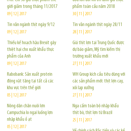
giới giảm trong tháng 11/2017
phẩm toàn cầu năm 2018
09 | 12 | 2017
30 | 11 | 2017
Tin vắn ngành thịt ngày 9/12
Tin vắn ngành thịt ngày 28/11
09 | 12 | 2017
28 | 11 | 2017
Thiếu kế hoạch hậu Brexit gây
Giá thịt lợn tại Trung Quốc được
thiệt hại cho xuất khẩu thực
dự báo giảm, Mỹ tìm kiếm thị
phẩm của Anh
trường xuất khẩu mới
09 | 12 | 2017
27 | 11 | 2017
Rabobank: Sản xuất protein
WH Group kích cầu tiêu dùng với
động vật tăng tại tất cả các
các sản phẩm mới: thịt lợn cay,
khu vực trên thế giới
xôi lạp xưởng
05 | 12 | 2017
27 | 11 | 2017
Nông dân chăn nuôi lợn
Nga cấm toàn bộ nhập khẩu
Campuchia lo ngại luồng lợn
thịt bò, thịt lợn từ Brazil
nhập khẩu ồ ạt
25 | 11 | 2017
05 | 12 | 2017
Về chính sách Bắc tiến và các kế