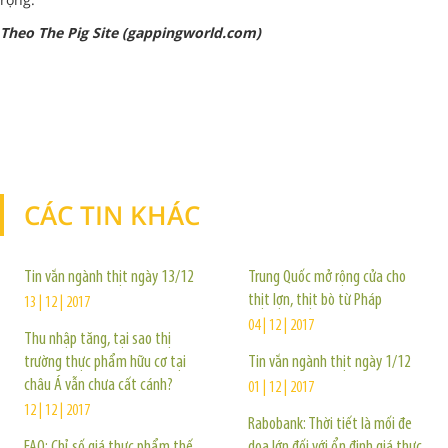
Theo The Pig Site (gappingworld.com)
CÁC TIN KHÁC
TIN KHÁC
Tin vắn ngành thịt ngày 13/12
Trung Quốc mở rộng cửa cho
thịt lợn, thịt bò từ Pháp
13 | 12 | 2017
04 | 12 | 2017
Thu nhập tăng, tại sao thị
trường thực phẩm hữu cơ tại
Tin vắn ngành thịt ngày 1/12
châu Á vẫn chưa cất cánh?
01 | 12 | 2017
12 | 12 | 2017
Rabobank: Thời tiết là mối đe
FAO: Chỉ số giá thực phẩm thế
dọa lớn đối với ổn định giá thực