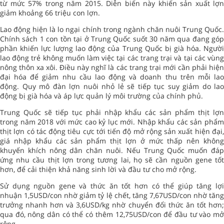
từ mức 57% trong năm 2015. Diễn biến này khiến sản xuất lợn
giảm khoảng 66 triệu con lợn.
Lao động hiện là lo ngại chính trong ngành chăn nuôi Trung Quốc.
Chính sách 1 con tồn tại ở Trung Quốc suốt 30 năm qua đang góp
phần khiến lực lượng lao động của Trung Quốc bị già hóa. Người
lao động trẻ không muốn làm việc tại các trang trại và tại các vùng
nông thôn xa xôi. Điều này nghĩ là các trang trại mới cần phải hiện
đại hóa để giảm nhu cầu lao động và doanh thu trên mỗi lao
động. Quy mô đàn lợn nuôi nhỏ lẻ sẽ tiếp tục suy giảm do lao
động bị già hóa và áp lực quản lý môi trường của chính phủ.
Trung Quốc sẽ tiếp tục phải nhập khẩu các sản phẩm thịt lợn
trong năm 2018 với mức cao kỷ lục mới. Nhập khẩu các sản phẩm
thịt lợn có tác động tiêu cực tới tiến độ mở rộng sản xuất hiện đại,
giá nhập khẩu các sản phẩm thịt lợn ở mức thấp nên không
khuyến khích nông dân chăn nuôi. Nếu Trung Quốc muốn đáp
ứng nhu cầu thịt lợn trong tương lai, họ sẽ cần nguồn gene tốt
hơn, để cải thiện khả năng sinh lời và đầu tư cho mở rộng.
Sử dụng nguồn gene và thức ăn tốt hơn có thể giúp tăng lợi
nhuận 1,5USD/con nhờ giảm tỷ lệ chết, tăng 7,67USD/con nhờ tăng
trưởng nhanh hơn và 3,6USD/kg nhờ chuyển đổi thức ăn tốt hơn;
qua đó, nông dân có thể có thêm 12,75USD/con để đầu tư vào mở
rộng.