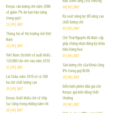
đầu 2006 tăng 29,8 triệu kg
Kenya: sản lượng chè năm 2006
04 | 09 | 2007
sẽ giảm 7% do hạn hán nặng
Rà soát năng lực để nâng cao
trong quý I
chất lượng chè
22 | 09 | 2007
03 | 09 | 2007
Thông tin về thị trường chè Việt
Chè Thái Nguyên đã được cấp
Nam
giấy chứng nhận đăng ký nhãn
22 | 09 | 2007
hiệu hàng hoá
Việt Nam: Dự kiến sẽ xuất khẩu
01 | 09 | 2007
120.000 tấn chè vào năm 2010
Sản lượng chè của Kênia tăng
21 | 09 | 2007
8% trong quý III/06
Lai Châu: năm 2010 sẽ có 200
29 | 08 | 2007
ha chè chất lượng cao
Diễn biến phiên đấu giá chè
20 | 09 | 2007
Kenya: giá biến động thất
Kenya: Xuất khẩu chè sẽ tiếp
thường
tục tăng trong những năm tới
29 | 08 | 2007
20 | 09 | 2007