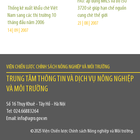
FAO: áp dụng MRLs và bộ ISO
Thống kê xuất khẩu chè Việt
3720 sẽ giúp hạn chế nguồn
Nam sang các thị trường 10
cung chè thế giới
tháng đầu năm 2006
23 | 08 | 2007
14 | 09 | 2007
VIỆN CHIẾN LƯỢC CHÍNH SÁCH NÔNG NGHIỆP VÀ MÔI TRƯỜNG
TRUNG TÂM THÔNG TIN VÀ DỊCH VỤ NÔNG NGHIỆP
VÀ MÔI TRƯỜNG
Số 16 Thụy Khuê - Tây Hồ - Hà Nội
Tel: 024.66883264
Email: info@agro.gov.vn
©2025 Viện Chiến lược Chính sách Nông nghiệp và Môi trường.