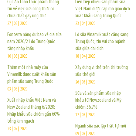
Cục An toàn thực phẩm thông
Liên tiếp nhiều sản phẩm sữa
tin về việc sữa công thức có
Việt Nam được cấp mã giao dịch
chứa chất gây ung thư
xuất khẩu sang Trung Quốc
27 | 08 | 2020
23 | 04 | 2020
Fonterra nâng dự báo về giá sữa
Lô sữa Vinamilk xuất cảng sang
năm 2020/21 do Trung Quốc
Trung Quốc, tin vui cho ngành
tăng nhập khẩu
sữa giữa đại dịch
10 | 08 | 2020
18 | 04 | 2020
Thêm một nhà máy của
Xây dựng vị thế trên thị trường
Vinamilk được xuất khẩu sản
sữa thế giới
phẩm sữa sang Trung Quốc
26 | 03 | 2020
03 | 08 | 2020
Sữa và sản phẩm sữa nhập
Xuất nhập khẩu Việt Nam và
khẩu từ Newzealand và Mỹ
New Zealand tháng 6/2020:
chiếm 56,7%
Nhập khẩu sữa chiếm gần 60%
12 | 03 | 2020
tổng kim ngạch
Ngành sữa xác lập trật tự mới
23 | 07 | 2020
09 | 03 | 2020