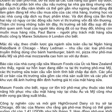
Doanh số bán phô-mai, bơ và sữa tại các cửa hàng sụt giảm tuy được
bù đắp một phần bởi nhu cầu nấu nướng tại nhà gia tăng nhưng việc
giãn cách từ đầu năm khiến cả thế giới gần như ngừng hoạt động đã
làm giảm đáng kể nhu cầu mua sữa của các nhà hàng, trường học và
các nhà cung cấp dịch vụ thực phẩm khác. Và đợt đóng cửa lần thứ
hai này có nguy cơ tác động xấu hơn vì thị trường vốn đã tổn thương.
Thậm chí trong những tuần tới đây, thị trường sẽ bắt đầu sụp đổ do
thói quen sinh hoạt của người tiêu dùng đã có sự thay đổi, không còn
muốn mua hàng nữa, Paul Barre - người phụ trách mặt hàng sữa
thuộc công ty Marex Solutions ở London cho biết.
Mặc dù vậy, theo chiến lược gia ngành sữa toàn cầu tại Ngân hàng
RaboBank ở Chicago - Mary Ledman – nhu cầu các loại phô-mai
truyền thống dùng cho bánh hamburger, bánh mì, pizza như phô-mai
kiểu Mỹ và phô-mai mozzarella cao hơn so với dự đoán.
Báo cáo của nhà cung cấp sữa Maxum Foods của Úc và New Zealand
cho thấy, ngoài sự hỗn loạn đang diễn ra tại thị trường phô-mai Mỹ,
các thị trường sữa toàn cầu vẫn bình tĩnh bất chấp đại dịch. Các yếu
tố cơ bản của thị trường sữa gồm các nhà sản xuất lớn và các yếu tố
khu vực đã ảnh hưởng đến định hướng giá trị của mặt hàng sữa.
Maxum Foods cho biết, nguy cơ tồn trữ phô-mai phụ thuộc vào khả
năng hồi phục nhu cầu mặt hàng này tại châu Âu và Mỹ cũng như
triển vọng gia tăng xuất khẩu.
Công ty nghiên cứu và môi giới HighGround Dairy có trụ sở tại
Chicago, đối tác của Marex cho rằng giá phô-mai thùng có thể giảm
xuống chỉ còn 1,41 USD/lb như hồi tháng 3; Hợp đồng phô-mai khối