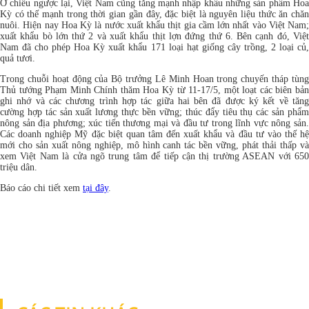
Ở chiều ngược lại, Việt Nam cũng tăng mạnh nhập khẩu những sản phẩm Hoa
Kỳ có thế mạnh trong thời gian gần đây, đặc biệt là nguyên liệu thức ăn chăn
nuôi. Hiện nay Hoa Kỳ là nước xuất khẩu thịt gia cầm lớn nhất vào Việt Nam;
xuất khẩu bò lớn thứ 2 và xuất khẩu thịt lợn đứng thứ 6. Bên cạnh đó, Việt
Nam đã cho phép Hoa Kỳ xuất khẩu 171 loại hạt giống cây trồng, 2 loại củ,
quả tươi.
Trong chuỗi hoạt động của Bộ trưởng Lê Minh Hoan trong chuyến tháp tùng
Thủ tướng Phạm Minh Chính thăm Hoa Kỳ từ 11-17/5, một loạt các biên bản
ghi nhớ và các chương trình hợp tác giữa hai bên đã được ký kết về tăng
cường hợp tác sản xuất lương thực bền vững; thúc đẩy tiêu thụ các sản phẩm
nông sản địa phương; xúc tiến thương mại và đầu tư trong lĩnh vực nông sản.
Các doanh nghiệp Mỹ đặc biệt quan tâm đến xuất khẩu và đầu tư vào thế hệ
mới cho sản xuất nông nghiệp, mô hình canh tác bền vững, phát thải thấp và
xem Việt Nam là cửa ngõ trung tâm để tiếp cận thị trường ASEAN với 650
triệu dân.
Báo cáo chi tiết xem
tại đây
.