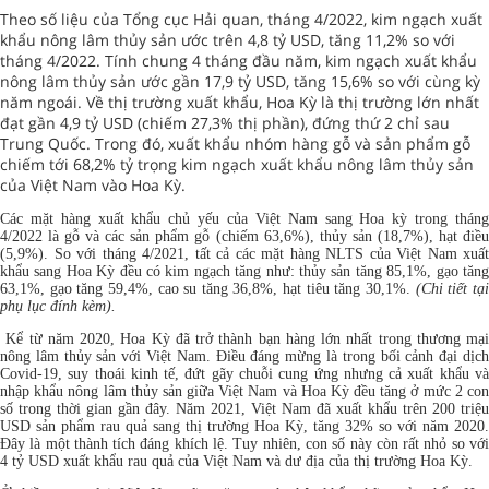
Theo số liệu của Tổng cục Hải quan, tháng 4/2022, kim ngạch xuất
khẩu nông lâm thủy sản ước trên 4,8 tỷ USD, tăng 11,2% so với
tháng 4/2022. Tính chung 4 tháng đầu năm, kim ngạch xuất khẩu
nông lâm thủy sản ước gần 17,9 tỷ USD, tăng 15,6% so với cùng kỳ
năm ngoái. Về thị trường xuất khẩu, Hoa Kỳ là thị trường lớn nhất
đạt gần 4,9 tỷ USD (chiếm 27,3% thị phần), đứng thứ 2 chỉ sau
Trung Quốc. Trong đó, xuất khẩu nhóm hàng gỗ và sản phẩm gỗ
chiếm tới 68,2% tỷ trọng kim ngạch xuất khẩu nông lâm thủy sản
của Việt Nam vào Hoa Kỳ.
Các mặt hàng xuất khẩu chủ yếu của Việt Nam sang Hoa kỳ trong tháng
4/2022 là gỗ và các sản phẩm gỗ (chiếm 63,6%), thủy sản (18,7%), hạt điều
(5,9%). So với tháng 4/2021, tất cả các mặt hàng NLTS của Việt Nam xuất
khẩu sang Hoa Kỳ đều có kim ngạch tăng như: thủy sản tăng 85,1%, gạo tăng
63,1%, gạo tăng 59,4%, cao su tăng 36,8%, hạt tiêu tăng 30,1%.
(Chi tiết tạ
phụ lục đính kèm).
Kể từ năm 2020, Hoa Kỳ đã trở thành bạn hàng lớn nhất trong thương mại
nông lâm thủy sản với Việt Nam. Điều đáng mừng là trong bối cảnh đại dịch
Covid-19, suy thoái kinh tế, đứt gãy chuỗi cung ứng nhưng cả xuất khẩu và
nhập khẩu nông lâm thủy sản giữa Việt Nam và Hoa Kỳ đều tăng ở mức 2 con
số trong thời gian gần đây. Năm 2021, Việt Nam đã xuất khẩu trên 200 triệu
USD sản phẩm rau quả sang thị trường Hoa Kỳ, tăng 32% so với năm 2020.
Đây là một thành tích đáng khích lệ. Tuy nhiên, con số này còn rất nhỏ so với
4 tỷ USD xuất khẩu rau quả của Việt Nam và dư địa của thị trường Hoa Kỳ.