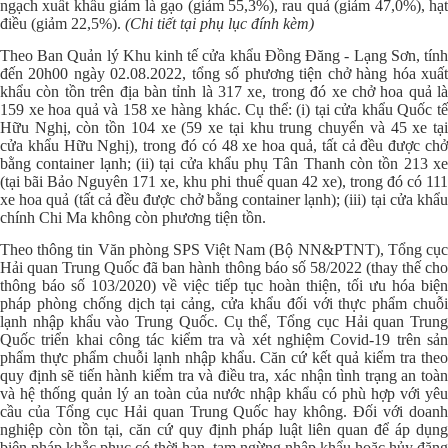
ngạch xuất khẩu giảm là gạo (giảm 55,3%), rau quả (giảm 47,0%), hạt
điều (giảm 22,5%).
(Chi tiết tại phụ lục đính kèm)
Theo Ban Quản lý Khu kinh tế cửa khẩu Đồng Đăng - Lạng Sơn, tính
đến 20h00 ngày 02.08.2022, tổng số phương tiện chở hàng hóa xuất
khẩu còn tồn trên địa bàn tỉnh là 317 xe, trong đó xe chở hoa quả là
159 xe hoa quả và 158 xe hàng khác. Cụ thể: (i) tại cửa khẩu Quốc tế
Hữu Nghị, còn tồn 104 xe (59 xe tại khu trung chuyển và 45 xe tại
cửa khẩu Hữu Nghị), trong đó có 48 xe hoa quả, tất cả đều được chở
bằng container lạnh; (ii) tại cửa khẩu phụ Tân Thanh còn tồn 213 xe
(tại bãi Bảo Nguyên 171 xe, khu phi thuế quan 42 xe), trong đó có 111
xe hoa quả (tất cả đều được chở bằng container lạnh); (iii) tại cửa khẩu
chính Chi Ma không còn phương tiện tồn.
Theo thông tin Văn phòng SPS Việt Nam (Bộ NN&PTNT), Tổng cục
Hải quan Trung Quốc đã ban hành thông báo số 58/2022 (thay thế cho
thông báo số 103/2020) về việc tiếp tục hoàn thiện, tối ưu hóa biện
pháp phòng chống dịch tại cảng, cửa khẩu đối với thực phẩm chuỗi
lạnh nhập khẩu vào Trung Quốc. Cụ thể, Tổng cục Hải quan Trung
Quốc triển khai công tác kiểm tra và xét nghiệm Covid-19 trên sản
phẩm thực phẩm chuỗi lạnh nhập khẩu. Căn cứ kết quả kiểm tra theo
quy định sẽ tiến hành kiểm tra và điều tra, xác nhận tình trạng an toàn
và hệ thống quản lý an toàn của nước nhập khẩu có phù hợp với yêu
cầu của Tổng cục Hải quan Trung Quốc hay không. Đối với doanh
nghiệp còn tồn tại, căn cứ quy định pháp luật liên quan để áp dụng
biện pháp khắc phục có thời hạn, tạm ngừng nhập khẩu hoặc hủy đăng