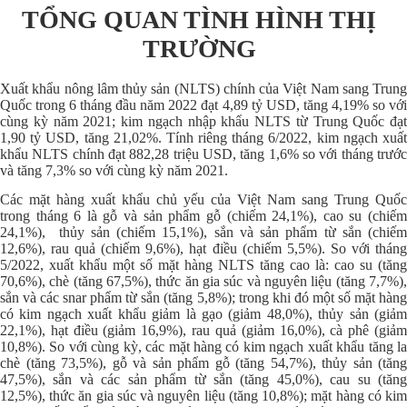
TỔNG QUAN TÌNH HÌNH THỊ
TRƯỜNG
Xuất khẩu nông lâm thủy sản (NLTS) chính của Việt Nam sang Trung
Quốc trong 6 tháng đầu năm 2022 đạt 4,89 tỷ USD, tăng 4,19% so với
cùng kỳ năm 2021; kim ngạch nhập khẩu NLTS từ Trung Quốc đạt
1,90 tỷ USD, tăng 21,02%. Tính riêng tháng 6/2022, kim ngạch xuất
khẩu NLTS chính đạt 882,28 triệu USD, tăng 1,6% so với tháng trước
và tăng 7,3% so với cùng kỳ năm 2021.
Các mặt hàng xuất khẩu chủ yếu của Việt Nam sang Trung Quốc
trong tháng 6 là gỗ và sản phẩm gỗ (chiếm 24,1%), cao su (chiếm
24,1%), thủy sản (chiếm 15,1%), sắn và sản phẩm từ sắn (chiếm
12,6%), rau quả (chiếm 9,6%), hạt điều (chiếm 5,5%). So với tháng
5/2022, xuất khẩu một số mặt hàng NLTS tăng cao là: cao su (tăng
70,6%), chè (tăng 67,5%), thức ăn gia súc và nguyên liệu (tăng 7,7%),
sắn và các snar phẩm từ sắn (tăng 5,8%); trong khi đó một số mặt hàng
có kim ngạch xuất khẩu giảm là gạo (giảm 48,0%), thủy sản (giảm
22,1%), hạt điều (giảm 16,9%), rau quả (giảm 16,0%), cà phê (giảm
10,8%). So với cùng kỳ, các mặt hàng có kim ngạch xuất khẩu tăng la
chè (tăng 73,5%), gỗ và sản phẩm gỗ (tăng 54,7%), thủy sản (tăng
47,5%), sắn và các sản phẩm từ sắn (tăng 45,0%), cau su (tăng
12,5%), thức ăn gia súc và nguyên liệu (tăng 10,8%); mặt hàng có kim