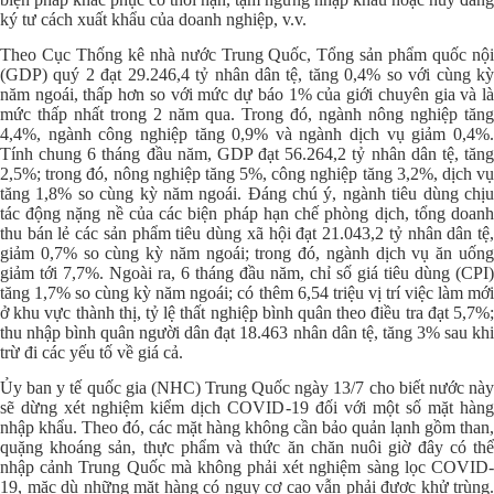
ký tư cách xuất khẩu của doanh nghiệp, v.v.
Theo Cục Thống kê nhà nước Trung Quốc, Tổng sản phẩm quốc nội
(GDP) quý 2 đạt 29.246,4 tỷ nhân dân tệ, tăng 0,4% so với cùng kỳ
năm ngoái, thấp hơn so với mức dự báo 1% của giới chuyên gia và là
mức thấp nhất trong 2 năm qua. Trong đó, ngành nông nghiệp tăng
4,4%, ngành công nghiệp tăng 0,9% và ngành dịch vụ giảm 0,4%.
Tính chung 6 tháng đầu năm, GDP đạt 56.264,2 tỷ nhân dân tệ, tăng
2,5%; trong đó, nông nghiệp tăng 5%, công nghiệp tăng 3,2%, dịch vụ
tăng 1,8% so cùng kỳ năm ngoái. Đáng chú ý, ngành tiêu dùng chịu
tác động nặng nề của các biện pháp hạn chế phòng dịch, tổng doanh
thu bán lẻ các sản phẩm tiêu dùng xã hội đạt 21.043,2 tỷ nhân dân tệ,
giảm 0,7% so cùng kỳ năm ngoái; trong đó, ngành dịch vụ ăn uống
giảm tới 7,7%. Ngoài ra, 6 tháng đầu năm, chỉ số giá tiêu dùng (CPI)
tăng 1,7% so cùng kỳ năm ngoái; có thêm 6,54 triệu vị trí việc làm mới
ở khu vực thành thị, tỷ lệ thất nghiệp bình quân theo điều tra đạt 5,7%;
thu nhập bình quân người dân đạt 18.463 nhân dân tệ, tăng 3% sau khi
trừ đi các yếu tố về giá cả.
Ủy ban y tế quốc gia (NHC) Trung Quốc ngày 13/7 cho biết nước này
sẽ dừng xét nghiệm kiểm dịch COVID-19 đối với một số mặt hàng
nhập khẩu. Theo đó, các mặt hàng không cần bảo quản lạnh gồm than,
quặng khoáng sản, thực phẩm và thức ăn chăn nuôi giờ đây có thể
nhập cảnh Trung Quốc mà không phải xét nghiệm sàng lọc COVID-
19, mặc dù những mặt hàng có nguy cơ cao vẫn phải được khử trùng.