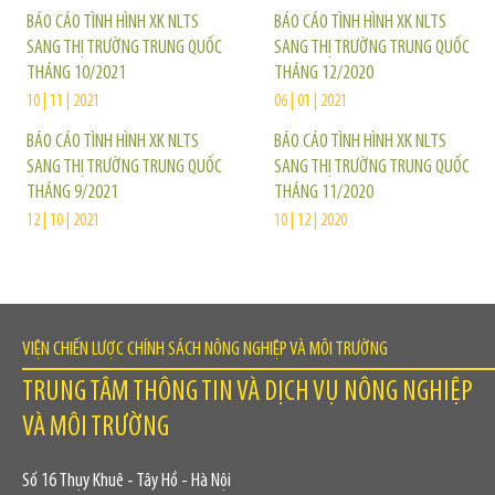
BÁO CÁO TÌNH HÌNH XK NLTS
BÁO CÁO TÌNH HÌNH XK NLTS
SANG THỊ TRƯỜNG TRUNG QUỐC
SANG THỊ TRƯỜNG TRUNG QUỐC
THÁNG 10/2021
THÁNG 12/2020
10 | 11 | 2021
06 | 01 | 2021
BÁO CÁO TÌNH HÌNH XK NLTS
BÁO CÁO TÌNH HÌNH XK NLTS
SANG THỊ TRƯỜNG TRUNG QUỐC
SANG THỊ TRƯỜNG TRUNG QUỐC
THÁNG 9/2021
THÁNG 11/2020
12 | 10 | 2021
10 | 12 | 2020
VIỆN CHIẾN LƯỢC CHÍNH SÁCH NÔNG NGHIỆP VÀ MÔI TRƯỜNG
TRUNG TÂM THÔNG TIN VÀ DỊCH VỤ NÔNG NGHIỆP
VÀ MÔI TRƯỜNG
Số 16 Thụy Khuê - Tây Hồ - Hà Nội