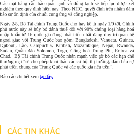
Các mặt hàng cần bảo quản lạnh và đông lạnh sẽ tiếp tục được xét
nghiệm theo quy định hiện nay. Theo NHC, quyết định trên nhằm đảm
bảo sự ổn định của chuỗi cung ứng và công nghiệp.
Ngày 2/8, Bộ Tài chính Trung Quốc cho hay kể từ ngày 1/9 tới, Chính
phủ nước này sẽ hủy bỏ đánh thuế đối với 98% chủng loại hàng hoá
nhập khẩu từ 16 quốc gia đang phát triển nhất đang duy trì quan hệ
ngoại giao với Trung Quốc bao gồm: Bangladesh, Vanuatu, Guinea,
Djibouti, Lào, Campuchia, Kiribati, Mozambique, Nepal, Rwanda,
Sudan, Quần đảo Solomon, Togo, Cộng hoà Trung Phi, Eritrea và
Chad. Bộ Tài chính Trung Quốc nhấn mạnh việc gỡ bỏ các hạn chế
thương mại “sẽ cho phép khai thác các cơ hội thị trường, đảm bảo sự
phát triển chung của Trung Quốc và các quốc gia nêu trên”.
Báo cáo chi tiết xem
tại đây.
CÁC TIN KHÁC
TIN KHÁC