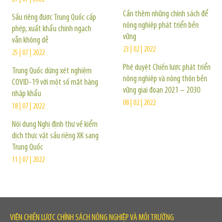
Cần thêm những chính sách để
Sầu riêng được Trung Quốc cấp
nông nghiệp phát triển bền
phép, xuất khẩu chính ngạch
vững
vẫn không dễ
23 | 02 | 2022
25 | 07 | 2022
Phê duyệt Chiến lược phát triển
Trung Quốc dừng xét nghiệm
nông nghiệp và nông thôn bền
COVID-19 với một số mặt hàng
vững giai đoạn 2021 – 2030
nhập khẩu
08 | 02 | 2022
18 | 07 | 2022
Nội dung Nghị định thư về kiểm
dịch thực vật sầu riêng XK sang
Trung Quốc
11 | 07 | 2022
VIỆN CHIẾN LƯỢC CHÍNH SÁCH NÔNG NGHIỆP VÀ MÔI TRƯỜNG