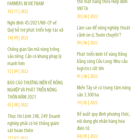
thể mặt hàng theo Hiệp định
FARMERS IN VIETNAM
VKFTA
30 | 11 | 2022
20 | 06 | 2022
Nghị định 45/2021/NĐ-CP về
Làm sao để nông nghiệp thoát
Quỹ hỗ trợ phát triển hợp tác xã
cảnh ùn ứ, 'buôn chuyến'?
14 | 09 | 2022
09 | 06 | 2022
Chống gian lận mã vùng trồng
Phát triển kinh tế vùng Đồng
sầu riêng: Cần có khung pháp lý
bằng sông Cửu Long: Nhu cầu
mạnh hơn
logistics rất lớn
12 | 09 | 2022
01 | 06 | 2022
BÁO CÁO THƯỜNG NIÊN VỀ NÔNG
Miền Tây sẽ có trung tâm nông
NGHIỆP VÀ PHÁT TRIỂN NÔNG
sản 3.300 ha
THÔN NĂM 2021
19 | 05 | 2022
05 | 08 | 2022
Đề xuất quy định phương thức,
Thực thi Lệnh 248, 249: Doanh
nội dung ghi nhãn hàng hóa
nghiệp phải có hệ thống giám
điện tử
sát hoàn thiện
04 | 05 | 2022
27 | 07 | 2022