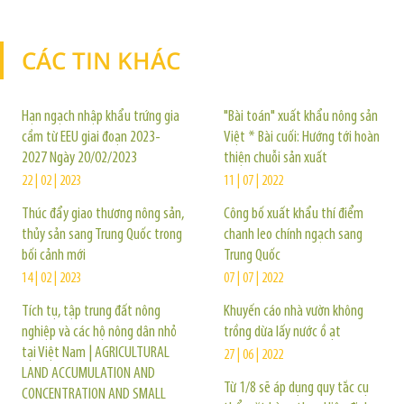
CÁC TIN KHÁC
TIN KHÁC
Hạn ngạch nhập khẩu trứng gia
"Bài toán" xuất khẩu nông sản
cầm từ EEU giai đoạn 2023-
Việt * Bài cuối: Hướng tới hoàn
2027 Ngày 20/02/2023
thiện chuỗi sản xuất
22 | 02 | 2023
11 | 07 | 2022
Thúc đẩy giao thương nông sản,
Công bố xuất khẩu thí điểm
thủy sản sang Trung Quốc trong
chanh leo chính ngạch sang
bối cảnh mới
Trung Quốc
14 | 02 | 2023
07 | 07 | 2022
Tích tụ, tập trung đất nông
Khuyến cáo nhà vườn không
nghiệp và các hộ nông dân nhỏ
trồng dừa lấy nước ồ ạt
tại Việt Nam | AGRICULTURAL
27 | 06 | 2022
LAND ACCUMULATION AND
Từ 1/8 sẽ áp dụng quy tắc cụ
CONCENTRATION AND SMALL