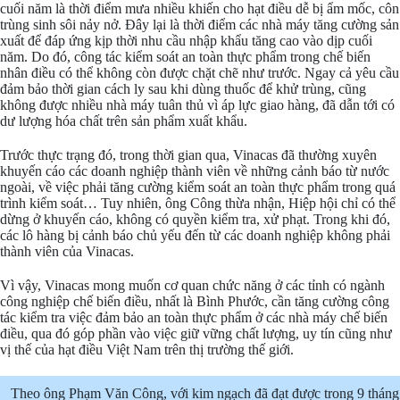
cuối năm là thời điểm mưa nhiều khiến cho hạt điều dễ bị ẩm mốc, côn
trùng sinh sôi nảy nở. Đây lại là thời điểm các nhà máy tăng cường sản
xuất để đáp ứng kịp thời nhu cầu nhập khẩu tăng cao vào dịp cuối
năm. Do đó, công tác kiểm soát an toàn thực phẩm trong chế biến
nhân điều có thể không còn được chặt chẽ như trước. Ngay cả yêu cầu
đảm bảo thời gian cách ly sau khi dùng thuốc để khử trùng, cũng
không được nhiều nhà máy tuân thủ vì áp lực giao hàng, đã dẫn tới có
dư lượng hóa chất trên sản phẩm xuất khẩu.
Trước thực trạng đó, trong thời gian qua, Vinacas đã thường xuyên
khuyến cáo các doanh nghiệp thành viên về những cảnh báo từ nước
ngoài, về việc phải tăng cường kiểm soát an toàn thực phẩm trong quá
trình kiểm soát… Tuy nhiên, ông Công thừa nhận, Hiệp hội chỉ có thể
dừng ở khuyến cáo, không có quyền kiểm tra, xử phạt. Trong khi đó,
các lô hàng bị cảnh báo chủ yếu đến từ các doanh nghiệp không phải
thành viên của Vinacas.
Vì vậy, Vinacas mong muốn cơ quan chức năng ở các tỉnh có ngành
công nghiệp chế biến điều, nhất là Bình Phước, cần tăng cường công
tác kiểm tra việc đảm bảo an toàn thực phẩm ở các nhà máy chế biến
điều, qua đó góp phần vào việc giữ vững chất lượng, uy tín cũng như
vị thế của hạt điều Việt Nam trên thị trường thế giới.
Theo ông Phạm Văn Công, với kim ngạch đã đạt được trong 9 tháng