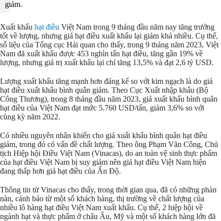
giảm.
Xuất khẩu
hạt điều
Việt Nam trong 9 tháng đầu năm nay tăng trưởng
tốt về lượng, nhưng giá hạt điều xuất khẩu lại giảm khá nhiều. Cụ thể,
số liệu của Tổng cục Hải quan cho thấy, trong 9 tháng năm 2023, Việt
Nam đã xuất khẩu được 453 nghìn tấn hạt điều, tăng gần 19% về
lượng, nhưng giá trị xuất khẩu lại chỉ tăng 13,5% và đạt 2,6 tỷ USD.
Lượng xuất khẩu tăng mạnh hơn đáng kể so với kim ngạch là do giá
hạt điều xuất khẩu bình quân giảm. Theo Cục Xuất nhập khẩu (Bộ
Công Thương), trong 8 tháng đầu năm 2023, giá xuất khẩu bình quân
hạt điều của Việt Nam đạt mức 5.760 USD/tấn, giảm 3,6% so với
cùng kỳ năm 2022.
Có nhiều nguyên nhân khiến cho giá xuất khẩu bình quân hạt điều
giảm, trong đó có vấn đề chất lượng. Theo ông Phạm Văn Công, Chủ
tịch Hiệp hội Điều Việt Nam (Vinacas), do an toàn vệ sinh thực phẩm
của hạt điều Việt Nam bị suy giảm nên giá hạt điều Việt Nam hiện
đang thấp hơn giá hạt điều của Ấn Độ.
Thông tin từ Vinacas cho thấy, trong thời gian qua, đã có những phàn
nàn, cảnh báo từ một số khách hàng, thị trường về chất lượng của
nhiều lô hàng hạt điều Việt Nam xuất khẩu. Cụ thể, 2 hiệp hội về
ngành hạt và thực phẩm ở châu Âu, Mỹ và một số khách hàng lớn đã