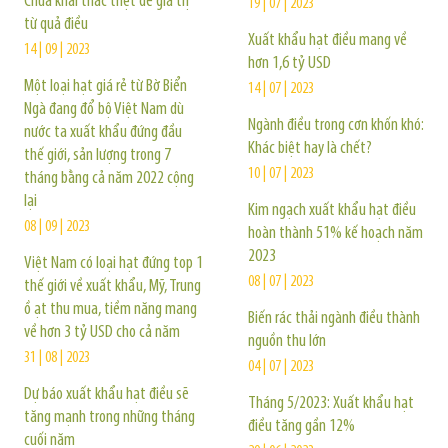
Chưa khai thác triệt để giá trị
19 | 07 | 2023
từ quả điều
Xuất khẩu hạt điều mang về
14 | 09 | 2023
hơn 1,6 tỷ USD
Một loại hạt giá rẻ từ Bờ Biển
14 | 07 | 2023
Ngà đang đổ bộ Việt Nam dù
Ngành điều trong cơn khốn khó:
nước ta xuất khẩu đứng đầu
Khác biệt hay là chết?
thế giới, sản lượng trong 7
10 | 07 | 2023
tháng bằng cả năm 2022 cộng
lại
Kim ngạch xuất khẩu hạt điều
08 | 09 | 2023
hoàn thành 51% kế hoạch năm
2023
Việt Nam có loại hạt đứng top 1
08 | 07 | 2023
thế giới về xuất khẩu, Mỹ, Trung
ồ ạt thu mua, tiềm năng mang
Biến rác thải ngành điều thành
về hơn 3 tỷ USD cho cả năm
nguồn thu lớn
31 | 08 | 2023
04 | 07 | 2023
Dự báo xuất khẩu hạt điều sẽ
Tháng 5/2023: Xuất khẩu hạt
tăng mạnh trong những tháng
điều tăng gần 12%
cuối năm