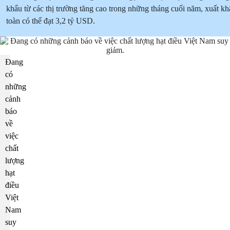
khẩu từ các thị trường tăng cao trong những tháng cuối năm, xuất k
toàn có thể đạt 3,2 tỷ USD.
Đang
có
những
cảnh
báo
về
việc
chất
lượng
hạt
điều
Việt
Nam
suy