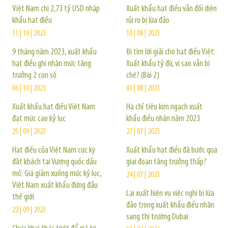
Việt Nam chi 2,73 tỷ USD nhập
Xuất khẩu hạt điều vẫn đối diện
khẩu hạt điều
rủi ro bị lừa đảo
11 | 10 | 2023
10 | 08 | 2023
9 tháng năm 2023, xuất khẩu
Đi tìm lời giải cho hạt điều Việt:
hạt điều ghi nhận mức tăng
Xuất khẩu tỷ đô, vì sao vẫn bị
trưởng 2 con số
chê? (Bài 2)
06 | 10 | 2023
01 | 08 | 2023
Xuất khẩu hạt điều Việt Nam
Hạ chỉ tiêu kim ngạch xuất
đạt mức cao kỷ lục
khẩu điều nhân năm 2023
25 | 09 | 2023
27 | 07 | 2023
Hạt điều của Việt Nam cực kỳ
Xuất khẩu hạt điều đã bước qua
đắt khách tại Vương quốc dầu
giai đoạn tăng trưởng thấp?
mỏ: Giá giảm xuống mức kỷ lục,
24 | 07 | 2023
Việt Nam xuất khẩu đứng đầu
Lại xuất hiện vụ việc nghi bị lừa
thế giới
đảo trong xuất khẩu điều nhân
22 | 09 | 2023
sang thị trường Dubai