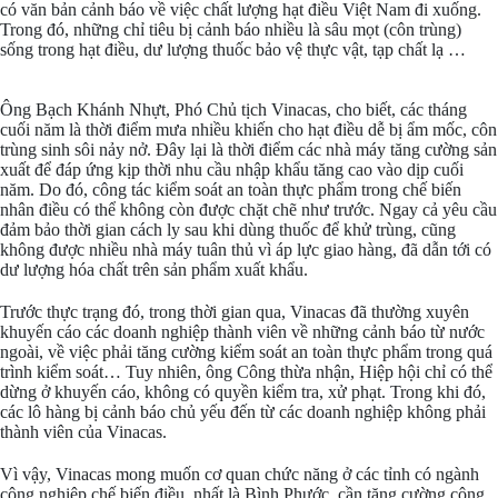
có văn bản cảnh báo về việc chất lượng hạt điều Việt Nam đi xuống.
Trong đó, những chỉ tiêu bị cảnh báo nhiều là sâu mọt (côn trùng)
sống trong hạt điều, dư lượng thuốc bảo vệ thực vật, tạp chất lạ …
Ông Bạch Khánh Nhựt, Phó Chủ tịch Vinacas, cho biết, các tháng
cuối năm là thời điểm mưa nhiều khiến cho hạt điều dễ bị ẩm mốc, côn
trùng sinh sôi nảy nở. Đây lại là thời điểm các nhà máy tăng cường sản
xuất để đáp ứng kịp thời nhu cầu nhập khẩu tăng cao vào dịp cuối
năm. Do đó, công tác kiểm soát an toàn thực phẩm trong chế biến
nhân điều có thể không còn được chặt chẽ như trước. Ngay cả yêu cầu
đảm bảo thời gian cách ly sau khi dùng thuốc để khử trùng, cũng
không được nhiều nhà máy tuân thủ vì áp lực giao hàng, đã dẫn tới có
dư lượng hóa chất trên sản phẩm xuất khẩu.
Trước thực trạng đó, trong thời gian qua, Vinacas đã thường xuyên
khuyến cáo các doanh nghiệp thành viên về những cảnh báo từ nước
ngoài, về việc phải tăng cường kiểm soát an toàn thực phẩm trong quá
trình kiểm soát… Tuy nhiên, ông Công thừa nhận, Hiệp hội chỉ có thể
dừng ở khuyến cáo, không có quyền kiểm tra, xử phạt. Trong khi đó,
các lô hàng bị cảnh báo chủ yếu đến từ các doanh nghiệp không phải
thành viên của Vinacas.
Vì vậy, Vinacas mong muốn cơ quan chức năng ở các tỉnh có ngành
công nghiệp chế biến điều, nhất là Bình Phước, cần tăng cường công