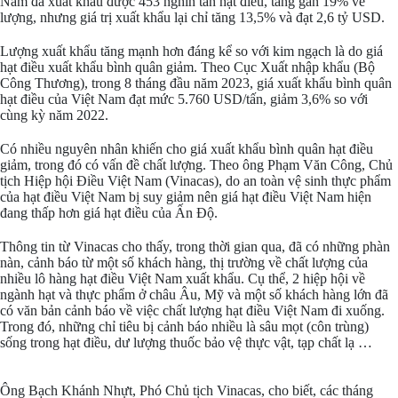
Nam đã xuất khẩu được 453 nghìn tấn hạt điều, tăng gần 19% về
lượng, nhưng giá trị xuất khẩu lại chỉ tăng 13,5% và đạt 2,6 tỷ USD.
Lượng xuất khẩu tăng mạnh hơn đáng kể so với kim ngạch là do giá
hạt điều xuất khẩu bình quân giảm. Theo Cục Xuất nhập khẩu (Bộ
Công Thương), trong 8 tháng đầu năm 2023, giá xuất khẩu bình quân
hạt điều của Việt Nam đạt mức 5.760 USD/tấn, giảm 3,6% so với
cùng kỳ năm 2022.
Có nhiều nguyên nhân khiến cho giá xuất khẩu bình quân hạt điều
giảm, trong đó có vấn đề chất lượng. Theo ông Phạm Văn Công, Chủ
tịch Hiệp hội Điều Việt Nam (Vinacas), do an toàn vệ sinh thực phẩm
của hạt điều Việt Nam bị suy giảm nên giá hạt điều Việt Nam hiện
đang thấp hơn giá hạt điều của Ấn Độ.
Thông tin từ Vinacas cho thấy, trong thời gian qua, đã có những phàn
nàn, cảnh báo từ một số khách hàng, thị trường về chất lượng của
nhiều lô hàng hạt điều Việt Nam xuất khẩu. Cụ thể, 2 hiệp hội về
ngành hạt và thực phẩm ở châu Âu, Mỹ và một số khách hàng lớn đã
có văn bản cảnh báo về việc chất lượng hạt điều Việt Nam đi xuống.
Trong đó, những chỉ tiêu bị cảnh báo nhiều là sâu mọt (côn trùng)
sống trong hạt điều, dư lượng thuốc bảo vệ thực vật, tạp chất lạ …
Ông Bạch Khánh Nhựt, Phó Chủ tịch Vinacas, cho biết, các tháng