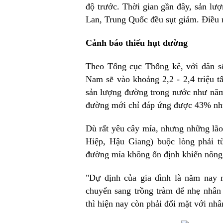
độ trước. Thời gian gần đây, sản lư
Lan, Trung Quốc đều sụt giảm. Điều 
Cảnh báo thiếu hụt đường
Theo Tổng cục Thống kê, với dân số
Nam sẽ vào khoảng 2,2 - 2,4 triệu 
sản lượng đường trong nước như năm 
đường mới chỉ đáp ứng được 43% nhu
Dù rất yêu cây mía, nhưng những lã
Hiệp, Hậu Giang) buộc lòng phải t
đường mía không ổn định khiến nông d
"Dự định của gia đình là năm nay m
chuyển sang trồng tràm để nhẹ nhân 
thì hiện nay còn phải đối mặt với nh