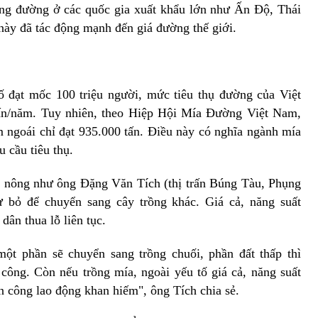
ợng đường ở các quốc gia xuất khẩu lớn như Ấn Độ, Thái
này đã tác động mạnh đến giá đường thế giới.
 đạt mốc 100 triệu người, mức tiêu thụ đường của Việt
tấn/năm. Tuy nhiên, theo Hiệp Hội Mía Đường Việt Nam,
ngoái chỉ đạt 935.000 tấn. Điều này có nghĩa ngành mía
 cầu tiêu thụ.
o nông như ông Đặng Văn Tích (thị trấn Búng Tàu, Phụng
ừ bỏ để chuyển sang cây trồng khác. Giá cả, năng suất
ân thua lỗ liên tục.
ột phần sẽ chuyển sang trồng chuối, phần đất thấp thì
công. Còn nếu trồng mía, ngoài yếu tố giá cả, năng suất
ân công lao động khan hiếm", ông Tích chia sẻ.