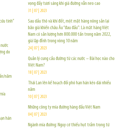
vọng đầy tươi sáng khi giá đường vẫn neo cao
31 | 07 | 2023
cứu tinh”
Sau dầu thô và khí đốt, một mặt hàng nông sản lại
bão giá khiến châu Âu “đau đầu”: Là mặt hàng Việt
Nam có sản lượng hơn 800.000 tấn trong năm 2022,
giá lập đỉnh trong vòng 10 năm
i nước
24 | 07 | 2023
ợng do
Quản lý cung cầu đường từ các nước – Bài học nào cho
Việt Nam?
18 | 07 | 2023
tấn/năm
Thái Lan lên kế hoạch đối phó hạn hán kéo dài nhiều
năm
 mía
10 | 07 | 2023
Những công ty mía đường hàng đầu Việt Nam
04 | 07 | 2023
hạn hán
Ngành mía đường: Nguy cơ thiếu hụt trầm trọng từ