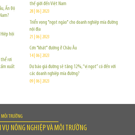
thế giới đến Việt Nam
ầu, Ấn Độ
28 | 06 | 2023
 Nam?
Triển vọng "ngọt ngào" cho doanh nghiệp mía đường
nội địa
 Hiệp hội
21 | 06 | 2023
Cơn "khát" đường ở Châu Âu
14 | 06 | 2023
thể rơi
 cấm xuất
Dự báo giá đường sẽ tăng 12%, “vị ngọt” có đến với
các doanh nghiệp mía đường?
09 | 06 | 2023
À MÔI TRƯỜNG
H VỤ NÔNG NGHIỆP VÀ MÔI TRƯỜNG