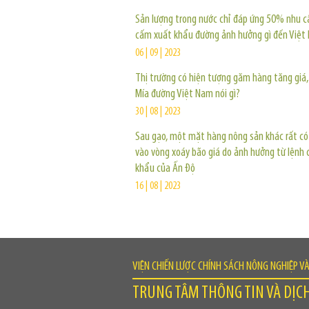
Sản lượng trong nước chỉ đáp ứng 50% nhu c
cấm xuất khẩu đường ảnh hưởng gì đến Việt
06 | 09 | 2023
Thị trường có hiện tượng găm hàng tăng giá,
Mía đường Việt Nam nói gì?
30 | 08 | 2023
Sau gạo, một mặt hàng nông sản khác rất có 
vào vòng xoáy bão giá do ảnh hưởng từ lệnh
khẩu của Ấn Độ
16 | 08 | 2023
VIỆN CHIẾN LƯỢC CHÍNH SÁCH NÔNG NGHIỆP V
TRUNG TÂM THÔNG TIN VÀ DỊC