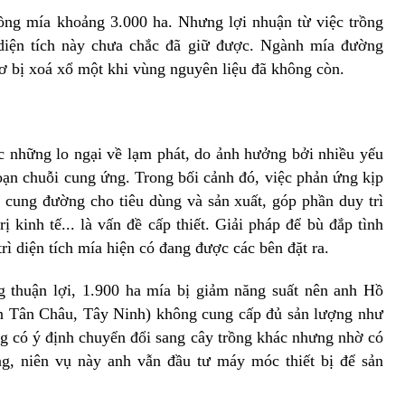
ồng mía khoảng 3.000 ha. Nhưng lợi nhuận từ việc trồng
 diện tích này chưa chắc đã giữ được. Ngành mía đường
 bị xoá xổ một khi vùng nguyên liệu đã không còn.
c những lo ngại về lạm phát, do ảnh hưởng bởi nhiều yếu
oạn chuỗi cung ứng. Trong bối cảnh đó, việc phản ứng kịp
cung đường cho tiêu dùng và sản xuất, góp phần duy trì
ị kinh tế... là vấn đề cấp thiết. Giải pháp để bù đắp tình
rì diện tích mía hiện có đang được các bên đặt ra.
g thuận lợi, 1.900 ha mía bị giảm năng suất nên anh Hồ
n Tân Châu, Tây Ninh) không cung cấp đủ sản lượng như
g có ý định chuyển đổi sang cây trồng khác nhưng nhờ có
g, niên vụ này anh vẫn đầu tư máy móc thiết bị để sản