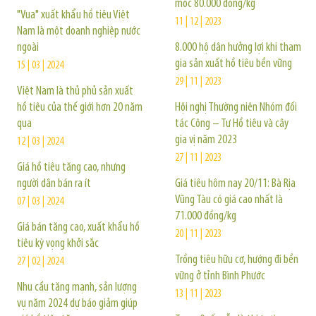
mốc 80.000 đồng/kg
"Vua" xuất khẩu hồ tiêu Việt
11 | 12 | 2023
Nam là một doanh nghiệp nước
ngoài
8.000 hộ dân hưởng lợi khi tham
gia sản xuất hồ tiêu bền vững
15 | 03 | 2024
29 | 11 | 2023
Việt Nam là thủ phủ sản xuất
hồ tiêu của thế giới hơn 20 năm
Hội nghị Thường niên Nhóm đối
qua
tác Công – Tư Hồ tiêu và cây
gia vị năm 2023
12 | 03 | 2024
27 | 11 | 2023
Giá hồ tiêu tăng cao, nhưng
người dân bán ra ít
Giá tiêu hôm nay 20/11: Bà Rịa
Vũng Tàu có giá cao nhất là
07 | 03 | 2024
71.000 đồng/kg
Giá bán tăng cao, xuất khẩu hồ
20 | 11 | 2023
tiêu kỳ vọng khởi sắc
Trồng tiêu hữu cơ, hướng đi bền
27 | 02 | 2024
vững ở tỉnh Bình Phước
Nhu cầu tăng mạnh, sản lượng
13 | 11 | 2023
vụ năm 2024 dự báo giảm giúp