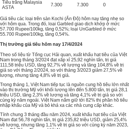
Tiêu trắng Malaysia
7.300
7.300
0
ASTA
Giá tiêu các loại trên sàn Kochi (Ấn Độ) hôm nay tăng nhẹ so
với hôm qua. Trong đó, loại Garbled giao dịch khớp ở mức
57.700 Rupee/100kg, tăng 0,52%; loại UnGarbled ở mức
55.700 Rupee/100kg, tăng 0,54%.
Thị trường giá tiêu hôm nay 17/4/2024
Theo số liệu từ Tổng cục Hải quan, xuất khẩu hạt tiêu của Việt
Nam trong tháng 3/2024 đạt xấp xỉ 25,92 nghìn tấn, trị giá
111,58 triệu USD, tăng 92,7% về lượng và tăng 104,8% về trị
giá so với tháng 2/2024, so với tháng 3/2023 giảm 27,5% về
lượng, nhưng tăng 4,8% về trị giá.
Trong tháng 1, Việt Nam tiếp tục là nguồn cung hồ tiêu lớn nhất
vào thị trường Mỹ với khối lượng lên đến 5.800 tấn, trị giá 28,1
triệu USD, tăng 2,3% về lượng và tăng 4,1% về trị giá so với
cùng kỳ năm ngoái. Việt Nam nắm giữ tới 82% thị phần hồ tiêu
nhập khẩu của Mỹ và bỏ khá xa các nhà cung cấp khác.
Tính chung 3 tháng đầu năm 2024, xuất khẩu hạt tiêu của Việt
Nam đạt 56,78 nghìn tấn, trị giá 235,82 triệu USD, giảm 25,4%
về lượng, nhưng tăng 1,1% về trị giá so với cùng kỳ năm 2023,