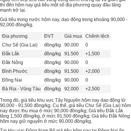
thì đến hôm nay giá tiêu một số địa phương quay đầu tăng
mạnh trở lại.
Giá tiêu trong nước hôm nay, dao động trong khoảng 90,000 -
92,000 đồng/kg.
Địa phương
ĐVT
Giá mua
Chênh lệch
Chư Sê (Gia Lai)
đồng/kg
90.000
0
Đắk Lắk
đồng/kg
91.500
+1,500
Đắk Nông
đồng/kg
90.000
0
Bình Phước
đồng/kg
91.500
+2,000
Đồng Nai
đồng/kg
90.000
0
Bà Rịa - Vũng Tàu
đồng/kg
92.000
+2,500
Trong đó, giá tiêu khu vực Tây Nguyên hôm nay dao động từ
90,000 - 91,500 đồng/kg. Cụ thể, giá tiêu Chư Sê (Gia Lai) hôm
nay được thu mua ở mức 90,000 đồng/kg; Giá tiêu Đắk Lắk
tăng 1,500 đồng/kg, ở mức 91,500 đồng/kg; Giá tiêu Đắk Nông
hôm nay giữ nguyên ở mức 90.000 đồng/kg.
Tại khu vực Đông Nam Bộ giá tiêu hôm nay tại Đồng Nai ổn