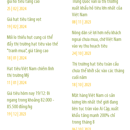
giá hồ tiêu tăng cao
Trung Quốc vẫn là thị trường
xuất khẩu hồ tiêu lớn nhất của
25 | 02 | 2024
Việt Nam
Giá hạt tiêu tăng vọt
08 | 11 | 2023
19 | 02 | 2024
Nông dân sẽ lợi hơn nếu khách
Mối lo thiếu hụt cung có thể
ngoại chưa mua, chờ Việt Nam
đẩy thị trường hạt tiêu vào thế
vào vụ thu hoạch tiêu
"tranh mua", giá tăng cao
24 | 10 | 2023
18 | 01 | 2024
Thị trường hạt tiêu toàn cầu
Hạt tiêu Việt Nam chiếm lĩnh
chưa thể khởi sắc vào các tháng
thị trường Mỹ
cuối năm
11 | 01 | 2024
18 | 10 | 2023
Giá tiêu hôm nay 19/12: Đi
Mặt hàng Việt Nam có sản
ngang trong khoảng 82.000 -
lượng lớn nhất thế giới đang
85.500 đồng/kg
liên tục tràn vào Ai Cập, xuất
19 | 12 | 2023
khẩu tăng mạnh 200% chỉ
trong tháng 8
06 | 10 | 2023