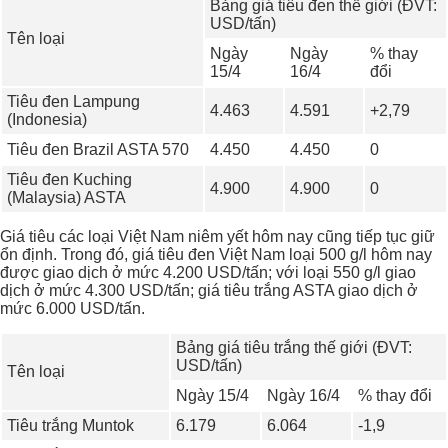
Bảng giá tiêu đen thế giới (ĐVT:
USD/tấn)
Tên loại
Ngày
Ngày
% thay
15/4
16/4
đổi
Tiêu đen Lampung
4.463
4.591
+2,79
(Indonesia)
Tiêu đen Brazil ASTA 570
4.450
4.450
0
Tiêu đen Kuching
4.900
4.900
0
(Malaysia) ASTA
Giá tiêu các loại Việt Nam niêm yết hôm nay cũng tiếp tục giữ
ổn định. Trong đó, giá tiêu đen Việt Nam loại 500 g/l hôm nay
được giao dịch ở mức 4.200 USD/tấn; với loại 550 g/l giao
dịch ở mức 4.300 USD/tấn; giá tiêu trắng ASTA giao dịch ở
mức 6.000 USD/tấn.
Bảng giá tiêu trắng thế giới (ĐVT:
USD/tấn)
Tên loại
Ngày 15/4
Ngày 16/4
% thay đổi
Tiêu trắng Muntok
6.179
6.064
-1,9