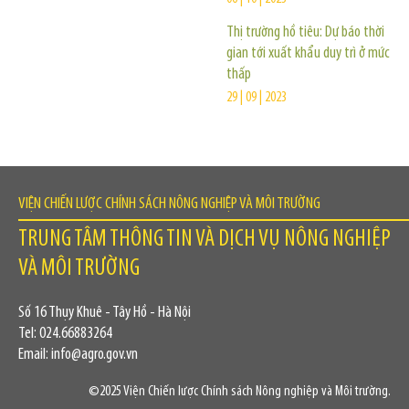
Thị trường hồ tiêu: Dự báo thời
gian tới xuất khẩu duy trì ở mức
thấp
29 | 09 | 2023
VIỆN CHIẾN LƯỢC CHÍNH SÁCH NÔNG NGHIỆP VÀ MÔI TRƯỜNG
TRUNG TÂM THÔNG TIN VÀ DỊCH VỤ NÔNG NGHIỆP
VÀ MÔI TRƯỜNG
Số 16 Thụy Khuê - Tây Hồ - Hà Nội
Tel: 024.66883264
Email: info@agro.gov.vn
©2025 Viện Chiến lược Chính sách Nông nghiệp và Môi trường.