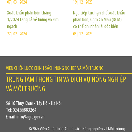
07 | 03 | 2024
19 | 12 | 2023
Xuất khẩu phân bón tháng
Nga tiếp tục hạn chế xuất khẩu
1/2024 tăng cả về lượng và kim
phân bón, Đạm Cà Mau (DCM)
ngạch
có thể ghi nhận lãi đột biến
27 | 02 | 2024
05 | 12 | 2023
VIỆN CHIẾN LƯỢC CHÍNH SÁCH NÔNG NGHIỆP VÀ MÔI TRƯỜNG
TRUNG TÂM THÔNG TIN VÀ DỊCH VỤ NÔNG NGHIỆP
VÀ MÔI TRƯỜNG
Số 16 Thụy Khuê - Tây Hồ - Hà Nội
Tel: 024.66883264
Email: info@agro.gov.vn
©2025 Viện Chiến lược Chính sách Nông nghiệp và Môi trường.