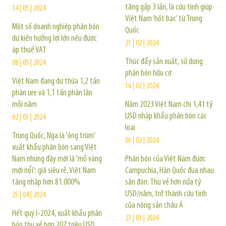
tăng gấp 3 lần, là cứu tinh giúp
14 | 05 | 2024
Việt Nam ‘hốt bạc’ từ Trung
Một số doanh nghiệp phân bón
Quốc
dự kiến hưởng lợi lớn nếu được
21 | 02 | 2024
áp thuế VAT
Thúc đẩy sản xuất, sử dụng
08 | 05 | 2024
phân bón hữu cơ
Việt Nam đang dư thừa 1,2 tấn
16 | 02 | 2024
phân ure và 1,1 tấn phân lân
mỗi năm
Năm 2023 Việt Nam chi 1,41 tỷ
USD nhập khẩu phân bón các
02 | 05 | 2024
loại
Trung Quốc, Nga là 'ông trùm'
06 | 02 | 2024
xuất khẩu phân bón sang Việt
Nam nhưng đây mới là 'mỏ vàng
Phân bón của Việt Nam được
mới nổi': giá siêu rẻ, Việt Nam
Campuchia, Hàn Quốc đua nhau
tăng nhập hơn 81.000%
săn đón: Thu về hơn nửa tỷ
USD/năm, trở thành cứu tinh
25 | 04 | 2024
của nông sản châu Á
Hết quý I-2024, xuất khẩu phân
23 | 01 | 2024
bón thu về hơn 207 triệu USD