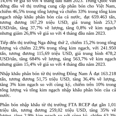
14,6% về giá so với 4 tháng đầu năm 2023. Trung Quốc vẫn
đứng đầu về thị trường cung cấp phân bón cho Việt Nam,
chiếm 46,5% trong tổng lượng và chiếm 33% trong tổng kim
ngạch nhập khẩu phân bón của cả nước, đạt 659.463 tấn,
tương đương 167,29 triệu USD, giá trung bình 253,7
USD/tấn, tăng 37,7% về lượng, tăng 0,8% về kim ngạch
nhưng giảm 26,8% về giá so với 4 tháng đầu năm 2023.
Tiếp đến thị trường Nga đứng thứ 2, chiếm 15,2% trong tổng
lượng và chiếm 22,9% trong tổng kim ngạch, với 241.950
tấn, tương đương 115,69 triệu USD, giá trung bình 478,2
USD/tấn, tăng 684% về lượng, tăng 563,7% về kim ngạch
nhưng giảm 15,4% về giá so với 4 tháng đầu năm 2023.
Nhập khẩu phân bón từ thị trường Đông Nam Á đạt 163.218
tấn, tương đương 51,75 triệu USD, tăng 36,4% về lượng,
tăng 3% kim ngạch so với cùng kỳ, chiếm trên 10% trong
tổng lượng và tổng kim ngạch nhập khẩu phân bón của cả
nước.
Phân bón nhập khẩu từ thị trường FTA RCEP đạt gần 1,01
triệu tấn, tương đương 259,02 triệu USD, tăng 35% về
lượng, tăng 2,9% kim ngạch so với cùng kỳ, chiếm 63,3%