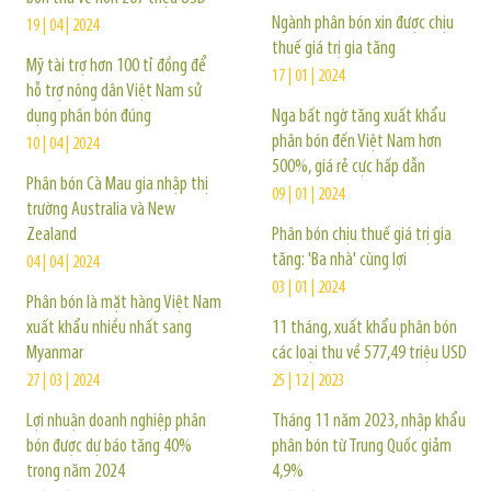
Ngành phân bón xin được chịu
19 | 04 | 2024
thuế giá trị gia tăng
Mỹ tài trợ hơn 100 tỉ đồng để
17 | 01 | 2024
hỗ trợ nông dân Việt Nam sử
dụng phân bón đúng
Nga bất ngờ tăng xuất khẩu
phân bón đến Việt Nam hơn
10 | 04 | 2024
500%, giá rẻ cực hấp dẫn
Phân bón Cà Mau gia nhập thị
09 | 01 | 2024
trường Australia và New
Zealand
Phân bón chịu thuế giá trị gia
tăng: 'Ba nhà' cùng lợi
04 | 04 | 2024
03 | 01 | 2024
Phân bón là mặt hàng Việt Nam
xuất khẩu nhiều nhất sang
11 tháng, xuất khẩu phân bón
Myanmar
các loại thu về 577,49 triệu USD
27 | 03 | 2024
25 | 12 | 2023
Lợi nhuận doanh nghiệp phân
Tháng 11 năm 2023, nhập khẩu
bón được dự báo tăng 40%
phân bón từ Trung Quốc giảm
trong năm 2024
4,9%