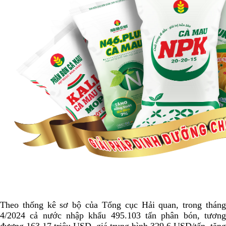
Theo thống kê sơ bộ của Tổng cục Hải quan, trong tháng
4/2024 cả nước nhập khẩu 495.103 tấn phân bón, tương