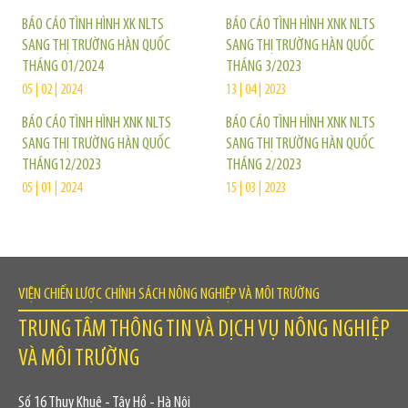
BÁO CÁO TÌNH HÌNH XK NLTS
BÁO CÁO TÌNH HÌNH XNK NLTS
SANG THỊ TRƯỜNG HÀN QUỐC
SANG THỊ TRƯỜNG HÀN QUỐC
THÁNG 01/2024
THÁNG 3/2023
05 | 02 | 2024
13 | 04 | 2023
BÁO CÁO TÌNH HÌNH XNK NLTS
BÁO CÁO TÌNH HÌNH XNK NLTS
SANG THỊ TRƯỜNG HÀN QUỐC
SANG THỊ TRƯỜNG HÀN QUỐC
THÁNG12/2023
THÁNG 2/2023
05 | 01 | 2024
15 | 03 | 2023
VIỆN CHIẾN LƯỢC CHÍNH SÁCH NÔNG NGHIỆP VÀ MÔI TRƯỜNG
TRUNG TÂM THÔNG TIN VÀ DỊCH VỤ NÔNG NGHIỆP
VÀ MÔI TRƯỜNG
Số 16 Thụy Khuê - Tây Hồ - Hà Nội