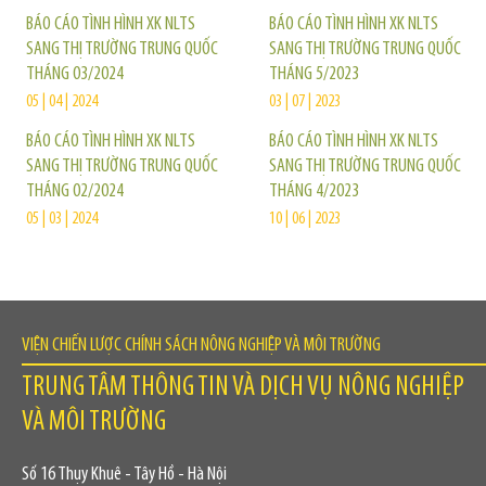
BÁO CÁO TÌNH HÌNH XK NLTS
BÁO CÁO TÌNH HÌNH XK NLTS
SANG THỊ TRƯỜNG TRUNG QUỐC
SANG THỊ TRƯỜNG TRUNG QUỐC
THÁNG 03/2024
THÁNG 5/2023
05 | 04 | 2024
03 | 07 | 2023
BÁO CÁO TÌNH HÌNH XK NLTS
BÁO CÁO TÌNH HÌNH XK NLTS
SANG THỊ TRƯỜNG TRUNG QUỐC
SANG THỊ TRƯỜNG TRUNG QUỐC
THÁNG 02/2024
THÁNG 4/2023
05 | 03 | 2024
10 | 06 | 2023
VIỆN CHIẾN LƯỢC CHÍNH SÁCH NÔNG NGHIỆP VÀ MÔI TRƯỜNG
TRUNG TÂM THÔNG TIN VÀ DỊCH VỤ NÔNG NGHIỆP
VÀ MÔI TRƯỜNG
Số 16 Thụy Khuê - Tây Hồ - Hà Nội