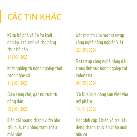
CÁC TIN KHÁC
TIN KHÁC
Kỹ sư bỏ phố về Sa Pa khởi
Ước mơ lớn của một startup
nghiệp, tạo sinh kế cho hàng
công nghệ nông nghiệp Việt
chục hộ dân
22 | 05 | 2024
14 | 08 | 2025
5 startup công nghệ hàng đầu
Khởi nghiệp từ nông nghiệp thời
trong lĩnh vực nông nghiệp tại
công nghệ số
Indonesia
11 | 08 | 2025
08 | 05 | 2024
Gieo sáng chế, gặt nụ cười từ
‘Cô Dừa’ đưa nông sản Việt vào
nông dân
mỹ phẩm
08 | 08 | 2025
19 | 01 | 2024
Biến đồi hoang thành vườn nho
Học sinh cấp 3 biến vỏ trái sầu
trĩu quả, thu hàng trăm triệu
riêng thành thức ăn chăn nuôi
mỗi năm
hữu cơ