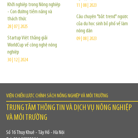
Khởi nghiệp trong Nông nghiệp
11 | 08 | 2023
- Con đường tiềm năng và
Câu chuyện "bắt trend" ngược
thách thức
của du học sinh bỏ phố về làm
28 | 07 | 2025
nông dân
Startup Việt thắng giải
09 | 08 | 2023
WorldCup về công nghệ nông
nghiệp
30 | 12 | 2024
VIỆN CHIẾN LƯỢC CHÍNH SÁCH NÔNG NGHIỆP VÀ MÔI TRƯỜNG
TRUNG TÂM THÔNG TIN VÀ DỊCH VỤ NÔNG NGHIỆP
VÀ MÔI TRƯỜNG
Số 16 Thụy Khuê - Tây Hồ - Hà Nội