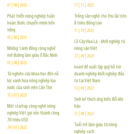
07 | 08 | 2025
17 | 11 | 2023
Phát triển nông nghiệp tuần
Trồng sắn nghệ cho thu lãi trên
hoàn: Bước chuyển mình bền
8 triệu đồng/sào
vững
11 | 10 | 2023
05 | 08 | 2025
Cỏ Cây Hoa Lá - khởi nghiệp từ
Những 'cánh đồng công nghệ'
nông sản Việt
mở đường làm giàu ở Bắc Ninh
27 | 09 | 2023
01 | 08 | 2025
Israel đề xuất lập quỹ hỗ trợ
Từ nghiên cứu khoa học đến nỗ
doanh nghiệp khởi nghiệp đầu
lực xanh hóa nông nghiệp lúa
tư tại Việt Nam
nước của sinh viên Cần Thơ
13 | 09 | 2023
31 | 07 | 2025
Sinh kế thích ứng biến đổi khí
Một startup công nghệ nông
hậu
nghiệp Việt gọi vốn thành công
31 | 08 | 2023
70 triệu USD
Tuổi trẻ làm giàu từ nông
29 | 07 | 2025
nghiệp sạch