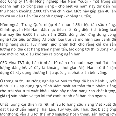
đốc Công ty TNHH Nông nghiệp Hải Nam Youqi - một trong số
doanh nghiệp trồng sầu riêng - cho biết vụ năm nay dự kiến họ
thu hoạch khoảng 2.000 tấn trái chín cây. Mức này gấp gần 40 lần
so với vụ đầu tiên của doanh nghiệp (khoảng 50 tấn).
Năm ngoái, Trung Quốc nhập khẩu hơn 1,56 triệu tấn sầu riêng.
Chính quyền Hải Nam đặt mục tiêu mở rộng diện tích trồng loại
trái này lên 6.600 ha vào năm 2028, đồng thời ứng dụng công
nghệ tưới tiêu tự động, AI phân loại trái và mô hình xen canh để
tăng năng suất. Tuy nhiên, giới phân tích cho rằng chỉ khi sản
lượng nội địa đạt hàng trăm nghìn tấn, tác động tới thị trường khu
vực mới rõ rệt, điều khó xảy ra trong ngắn hạn.
CEO Vina T&T dự báo ít nhất 10 năm nữa nước này mới đạt sản
lượng đáng kể, và đây là khoảng thời gian Việt Nam có thể tận
dụng để xây dựng thương hiệu quốc gia, phát triển bền vững.
Ở trong nước, Bộ Nông nghiệp và Môi trường đã ban hành Quyết
định 3015, áp dụng quy trình kiểm soát an toàn thực phẩm riêng
cho trái sầu tươi xuất khẩu. Việc này nhằm nâng cao chất lượng,
giá trị sản phẩm và tạo lợi thế cạnh tranh dài hạn cho ngành.
Chất lượng cải thiện rõ rệt, nhiều lô hàng sầu riêng Việt xuất đi
đạt tiêu chuẩn ngang Thái Lan. Tuy vậy, sầu Thái, đặc biệt giống
Monthong, vẫn giữ lợi thế nhờ logistics hoàn thiện, sản lượng lớn