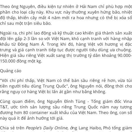
Theo ông Nguyên, điều kiện tự nhiên ở Hải Nam chỉ phù hợp một
phần cho loại cây này. Khu vực này thường xuyên hứng bão, nhiệt
độ thấp, khiến cây mất 4 năm mới ra hoa nhưng có thể bị xóa sổ
chỉ sau một trận siêu bão.
Ngoài ra, chi phí lao động và kỹ thuật cao khiến giá thành sản xuất
đội lên gấp 2-3 lần so với Việt Nam, khó cạnh tranh với hàng nhập
khẩu từ Đông Nam Á. Trong khi đó, hàng Việt với hương vị đặc
trưng và giá cạnh tranh tiếp tục được người tiêu dùng ưa chuộng.
Hiện giá sầu riêng Việt xuất sang thị trường tỷ dân khoảng 90.000-
150.000 đồng một kg.
Quảng cáo
"Với chi phí thấp, Việt Nam có thể bán sầu riêng rẻ hơn, vừa túi
tiền người tiêu dùng Trung Quốc", ông Nguyên nói, đồng thời cho
rằng nguy cơ hàng Việt bị lấn át gần như bằng không.
Cùng quan điểm, ông Nguyễn Đình Tùng - Tổng giám đốc Vina
T&T, ước tính sản lượng sầu riêng Trung Quốc năm nay tương
đương hơn 80 container xuất khẩu của Việt Nam. Theo ông, con số
này quá ít để ảnh hưởng tới giá.
Chia sẻ trên
People’s Daily Online, ô
ng Lang Haibo, Phó tổng giá