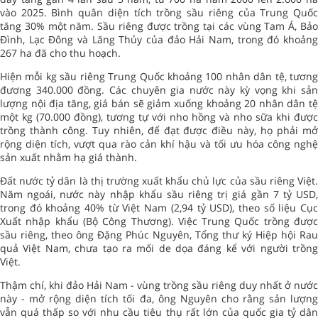
vào 2025. Bình quân diện tích trồng sầu riêng của Trung Quốc
tăng 30% một năm. Sầu riêng được trồng tại các vùng Tam Á, Bảo
Đình, Lạc Đông và Lăng Thủy của đảo Hải Nam, trong đó khoảng
267 ha đã cho thu hoạch.
Hiện mỗi kg sầu riêng Trung Quốc khoảng 100 nhân dân tệ, tương
đương 340.000 đồng. Các chuyên gia nước này kỳ vọng khi sản
lượng nội địa tăng, giá bán sẽ giảm xuống khoảng 20 nhân dân tệ
một kg (70.000 đồng), tương tự với nho hồng và nho sữa khi được
trồng thành công. Tuy nhiên, để đạt được điều này, họ phải mở
rộng diện tích, vượt qua rào cản khí hậu và tối ưu hóa công nghệ
sản xuất nhằm hạ giá thành.
Đất nước tỷ dân là thị trường xuất khẩu chủ lực của sầu riêng Việt.
Năm ngoái, nước này nhập khẩu sầu riêng trị giá gần 7 tỷ USD,
trong đó khoảng 40% từ Việt Nam (2,94 tỷ USD), theo số liệu Cục
Xuất nhập khẩu (Bộ Công Thương). Việc Trung Quốc trồng được
sầu riêng, theo ông Đặng Phúc Nguyên, Tổng thư ký Hiệp hội Rau
quả Việt Nam, chưa tạo ra mối de dọa đáng kể với người trồng
Việt.
Thậm chí, khi đảo Hải Nam - vùng trồng sầu riêng duy nhất ở nước
này - mở rộng diện tích tối đa, ông Nguyên cho rằng sản lượng
vẫn quá thấp so với nhu cầu tiêu thụ rất lớn của quốc gia tỷ dân