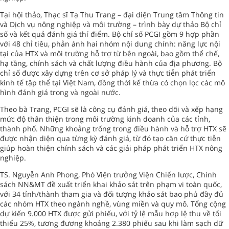
Tại hội thảo, Thạc sĩ Tạ Thu Trang – đại diện Trung tâm Thông tin
và Dịch vụ nông nghiệp và môi trường – trình bày dự thảo Bộ chỉ
số và kết quả đánh giá thí điểm. Bộ chỉ số PCGI gồm 9 hợp phần
với 48 chỉ tiêu, phản ánh hai nhóm nội dung chính: năng lực nội
tại của HTX và môi trường hỗ trợ từ bên ngoài, bao gồm thể chế,
hạ tầng, chính sách và chất lượng điều hành của địa phương. Bộ
chỉ số được xây dựng trên cơ sở pháp lý và thực tiễn phát triển
kinh tế tập thể tại Việt Nam, đồng thời kế thừa có chọn lọc các mô
hình đánh giá trong và ngoài nước.
Theo bà Trang, PCGI sẽ là công cụ đánh giá, theo dõi và xếp hạng
mức độ thân thiện trong môi trường kinh doanh của các tỉnh,
thành phố. Những khoảng trống trong điều hành và hỗ trợ HTX sẽ
được nhận diện qua từng kỳ đánh giá, từ đó tạo căn cứ thực tiễn
giúp hoàn thiện chính sách và các giải pháp phát triển HTX nông
nghiệp.
TS. Nguyễn Anh Phong, Phó Viện trưởng Viện Chiến lược, Chính
sách NN&MT đề xuất triển khai khảo sát trên phạm vi toàn quốc,
với 34 tỉnh/thành tham gia và đối tượng khảo sát bao phủ đầy đủ
các nhóm HTX theo ngành nghề, vùng miền và quy mô. Tổng cộng
dự kiến 9.000 HTX được gửi phiếu, với tỷ lệ mẫu hợp lệ thu về tối
thiểu 25%, tương đương khoảng 2.380 phiếu sau khi làm sạch dữ