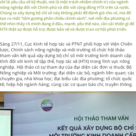
chỉ là yêu cầu về kỹ thuật, mà là một trách nhiệm chính trị của ngành
nông nghiệp đối với Chính phủ và đối với cộng đồng HTX trên cả nước.
Chúng ta xây dựng bộ chỉ số này không phải để đánh giá cho có, mà để
tạo ra một “tấm gương phản chiếu chính sách”, nơi mỗi địa phương có
thể nhìn thấy rõ mình đang ở đâu, mạnh, yếu thế nào, cần cải thiện gì để
HTX thật sự được hỗ trợ, được bảo vệ và được trao cơ hội phát triển.
Sáng 27/11, Cục Kinh tế hợp tác và PTNT phối hợp với Viện Chiến
lược, Chính sách nông nghiệp và môi trường tổ chức hội thảo
tham vấn kết quả xây dựng bộ chỉ số môi trường kinh doanh cấp
tỉnh đối với kinh tế tập thể, hợp tác xã (HTX) trong lĩnh vực nông
nghiệp. Hội thảo có sự tham dự của đại diện các đơn vị thuộc Bộ
Nông nghiệp và Môi trường; đại diện các bộ, ngành liên quan; các
chuyên gia, nhà khoa học; đại biểu các địa phương; tổ chức quốc
tế; hiệp hội ngành hàng; cùng các cơ quan báo chí, truyền thông.