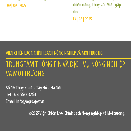
khiến nông, thủy sản Việt gặp
09 | 09 | 2025
khó
13 | 08 | 2025
VIỆN CHIẾN LƯỢC CHÍNH SÁCH NÔNG NGHIỆP VÀ MÔI TRƯỜNG
TRUNG TÂM THÔNG TIN VÀ DỊCH VỤ NÔNG NGHIỆP
VÀ MÔI TRƯỜNG
Số 16 Thụy Khuê - Tây Hồ - Hà Nội
Tel: 024.66883264
Email: info@agro.gov.vn
©2025 Viện Chiến lược Chính sách Nông nghiệp và Môi trường.