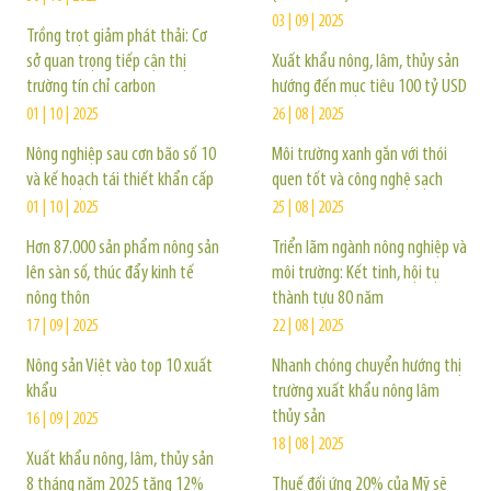
03 | 09 | 2025
Trồng trọt giảm phát thải: Cơ
sở quan trọng tiếp cận thị
Xuất khẩu nông, lâm, thủy sản
trường tín chỉ carbon
hướng đến mục tiêu 100 tỷ USD
01 | 10 | 2025
26 | 08 | 2025
Nông nghiệp sau cơn bão số 10
Môi trường xanh gắn với thói
và kế hoạch tái thiết khẩn cấp
quen tốt và công nghệ sạch
01 | 10 | 2025
25 | 08 | 2025
Hơn 87.000 sản phẩm nông sản
Triển lãm ngành nông nghiệp và
lên sàn số, thúc đẩy kinh tế
môi trường: Kết tinh, hội tụ
nông thôn
thành tựu 80 năm
17 | 09 | 2025
22 | 08 | 2025
Nông sản Việt vào top 10 xuất
Nhanh chóng chuyển hướng thị
khẩu
trường xuất khẩu nông lâm
thủy sản
16 | 09 | 2025
18 | 08 | 2025
Xuất khẩu nông, lâm, thủy sản
8 tháng năm 2025 tăng 12%
Thuế đối ứng 20% của Mỹ sẽ