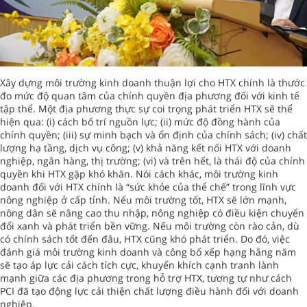
Xây dựng môi trường kinh doanh thuận lợi cho HTX chính là thước
đo mức độ quan tâm của chính quyền địa phương đối với kinh tế
tập thể. Một địa phương thực sự coi trọng phát triển HTX sẽ thể
hiện qua: (i) cách bố trí nguồn lực; (ii) mức độ đồng hành của
chính quyền; (iii) sự minh bạch và ổn định của chính sách; (iv) chất
lượng hạ tầng, dịch vụ công; (v) khả năng kết nối HTX với doanh
nghiệp, ngân hàng, thị trường; (vi) và trên hết, là thái độ của chính
quyền khi HTX gặp khó khăn. Nói cách khác, môi trường kinh
doanh đối với HTX chính là “sức khỏe của thể chế” trong lĩnh vực
nông nghiệp ở cấp tỉnh. Nếu môi trường tốt, HTX sẽ lớn mạnh,
nông dân sẽ nâng cao thu nhập, nông nghiệp có điều kiện chuyển
đổi xanh và phát triển bền vững. Nếu môi trường còn rào cản, dù
có chính sách tốt đến đâu, HTX cũng khó phát triển. Do đó, việc
đánh giá môi trường kinh doanh và công bố xếp hạng hằng năm
sẽ tạo áp lực cải cách tích cực, khuyến khích cạnh tranh lành
mạnh giữa các địa phương trong hỗ trợ HTX, tương tự như cách
PCI đã tạo động lực cải thiện chất lượng điều hành đối với doanh
nghiệp.