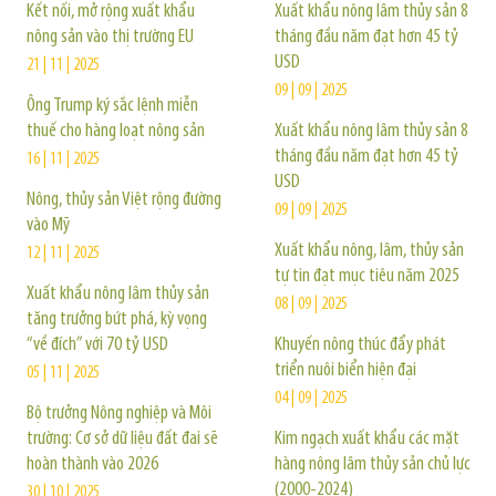
Kết nối, mở rộng xuất khẩu
Xuất khẩu nông lâm thủy sản 8
nông sản vào thị trường EU
tháng đầu năm đạt hơn 45 tỷ
USD
21 | 11 | 2025
09 | 09 | 2025
Ông Trump ký sắc lệnh miễn
thuế cho hàng loạt nông sản
Xuất khẩu nông lâm thủy sản 8
tháng đầu năm đạt hơn 45 tỷ
16 | 11 | 2025
USD
Nông, thủy sản Việt rộng đường
09 | 09 | 2025
vào Mỹ
Xuất khẩu nông, lâm, thủy sản
12 | 11 | 2025
tự tin đạt mục tiêu năm 2025
Xuất khẩu nông lâm thủy sản
08 | 09 | 2025
tăng trưởng bứt phá, kỳ vọng
“về đích” với 70 tỷ USD
Khuyến nông thúc đẩy phát
triển nuôi biển hiện đại
05 | 11 | 2025
04 | 09 | 2025
Bộ trưởng Nông nghiệp và Môi
trường: Cơ sở dữ liệu đất đai sẽ
Kim ngạch xuất khẩu các mặt
hoàn thành vào 2026
hàng nông lâm thủy sản chủ lực
(2000-2024)
30 | 10 | 2025