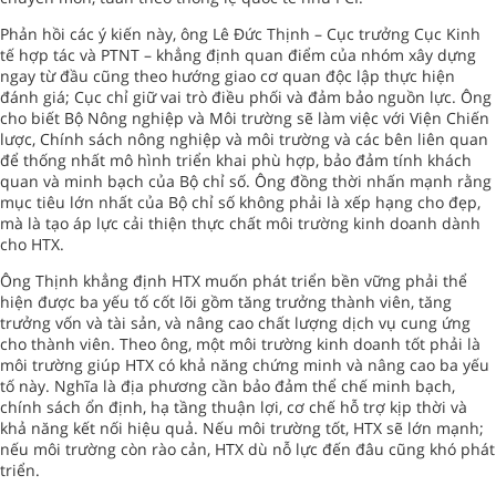
Phản hồi các ý kiến này, ông Lê Đức Thịnh – Cục trưởng Cục Kinh
tế hợp tác và PTNT – khẳng định quan điểm của nhóm xây dựng
ngay từ đầu cũng theo hướng giao cơ quan độc lập thực hiện
đánh giá; Cục chỉ giữ vai trò điều phối và đảm bảo nguồn lực. Ông
cho biết Bộ Nông nghiệp và Môi trường sẽ làm việc với Viện Chiến
lược, Chính sách nông nghiệp và môi trường và các bên liên quan
để thống nhất mô hình triển khai phù hợp, bảo đảm tính khách
quan và minh bạch của Bộ chỉ số. Ông đồng thời nhấn mạnh rằng
mục tiêu lớn nhất của Bộ chỉ số không phải là xếp hạng cho đẹp,
mà là tạo áp lực cải thiện thực chất môi trường kinh doanh dành
cho HTX.
Ông Thịnh khẳng định HTX muốn phát triển bền vững phải thể
hiện được ba yếu tố cốt lõi gồm tăng trưởng thành viên, tăng
trưởng vốn và tài sản, và nâng cao chất lượng dịch vụ cung ứng
cho thành viên. Theo ông, một môi trường kinh doanh tốt phải là
môi trường giúp HTX có khả năng chứng minh và nâng cao ba yếu
tố này. Nghĩa là địa phương cần bảo đảm thể chế minh bạch,
chính sách ổn định, hạ tầng thuận lợi, cơ chế hỗ trợ kịp thời và
khả năng kết nối hiệu quả. Nếu môi trường tốt, HTX sẽ lớn mạnh;
nếu môi trường còn rào cản, HTX dù nỗ lực đến đâu cũng khó phát
triển.