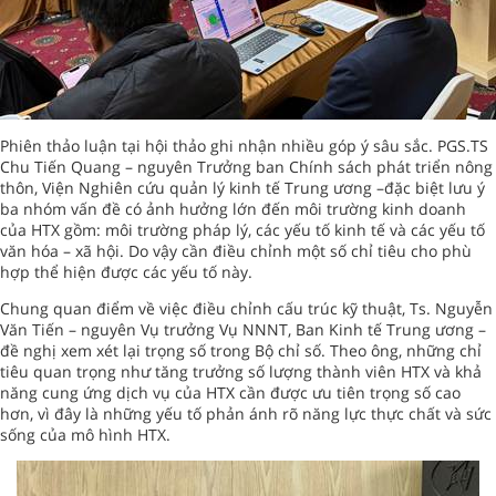
Phiên thảo luận tại hội thảo ghi nhận nhiều góp ý sâu sắc. PGS.TS
Chu Tiến Quang – nguyên Trưởng ban Chính sách phát triển nông
thôn, Viện Nghiên cứu quản lý kinh tế Trung ương –đặc biệt lưu ý
ba nhóm vấn đề có ảnh hưởng lớn đến môi trường kinh doanh
của HTX gồm: môi trường pháp lý, các yếu tố kinh tế và các yếu tố
văn hóa – xã hội. Do vậy cần điều chỉnh một số chỉ tiêu cho phù
hợp thể hiện được các yếu tố này.
Chung quan điểm về việc điều chỉnh cấu trúc kỹ thuật, Ts. Nguyễn
Văn Tiến – nguyên Vụ trưởng Vụ NNNT, Ban Kinh tế Trung ương –
đề nghị xem xét lại trọng số trong Bộ chỉ số. Theo ông, những chỉ
tiêu quan trọng như tăng trưởng số lượng thành viên HTX và khả
năng cung ứng dịch vụ của HTX cần được ưu tiên trọng số cao
hơn, vì đây là những yếu tố phản ánh rõ năng lực thực chất và sức
sống của mô hình HTX.