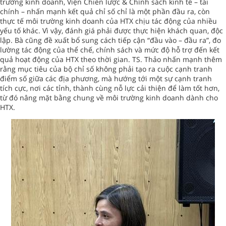
trường kinh doanh, Viện Chiến lược & Chính sách kinh tế – tài
chính – nhấn mạnh kết quả chỉ số chỉ là một phần đầu ra, còn
thực tế môi trường kinh doanh của HTX chịu tác động của nhiều
yếu tố khác. Vì vậy, đánh giá phải được thực hiện khách quan, độc
lập. Bà cũng đề xuất bổ sung cách tiếp cận “đầu vào – đầu ra”, đo
lường tác động của thể chế, chính sách và mức độ hỗ trợ đến kết
quả hoạt động của HTX theo thời gian. TS. Thảo nhấn mạnh thêm
rằng mục tiêu của bộ chỉ số không phải tạo ra cuộc cạnh tranh
điểm số giữa các địa phương, mà hướng tới một sự cạnh tranh
tích cực, nơi các tỉnh, thành cùng nỗ lực cải thiện để làm tốt hơn,
từ đó nâng mặt bằng chung về môi trường kinh doanh dành cho
HTX.