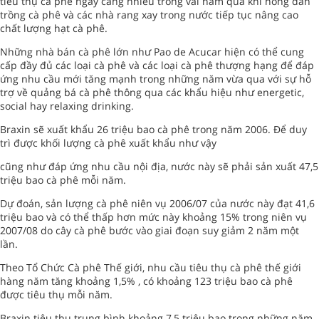
tiêu thụ cà phê ngày càng nhiều trong vài năm qua khi nông dân
trồng cà phê và các nhà rang xay trong nước tiếp tục nâng cao
chất lượng hạt cà phê.
Những nhà bán cà phê lớn như Pao de Acucar hiện có thể cung
cấp đầy đủ các loại cà phê và các loại cà phê thượng hạng để đáp
ứng nhu cầu mới tăng mạnh trong những năm vừa qua với sự hỗ
trợ về quảng bá cà phê thông qua các khẩu hiệu như energetic,
social hay relaxing drinking.
Braxin sẽ xuất khẩu 26 triệu bao cà phê trong năm 2006. Để duy
trì được khối lượng cà phê xuất khẩu như vậy
cũng như đáp ứng nhu cầu nội địa, nước này sẽ phải sản xuất 47,5
triệu bao cà phê mỗi năm.
Dự đoán, sản lượng cà phê niên vụ 2006/07 của nước này đạt 41,6
triệu bao và có thể thấp hơn mức này khoảng 15% trong niên vụ
2007/08 do cây cà phê bước vào giai đoạn suy giảm 2 năm một
lần.
Theo Tổ Chức Cà phê Thế giới, nhu cầu tiêu thụ cà phê thế giới
hàng năm tăng khoảng 1,5% , có khoảng 123 triệu bao cà phê
được tiêu thụ mỗi năm.
Braxin tiêu thụ trung bình khoảng 7,5 triệu bao trong những năm