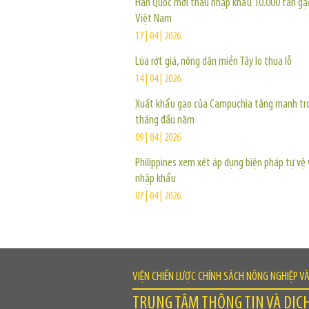
Hàn Quốc mời thầu nhập khẩu 10.000 tấn g
Việt Nam
17 | 04 | 2026
Lúa rớt giá, nông dân miền Tây lo thua lỗ
14 | 04 | 2026
Xuất khẩu gạo của Campuchia tăng mạnh tr
tháng đầu năm
09 | 04 | 2026
Philippines xem xét áp dụng biện pháp tự vệ 
nhập khẩu
07 | 04 | 2026
VIỆN CHIẾN LƯỢC CHÍNH SÁCH NÔNG NGHIỆP V
TRUNG TÂM THÔNG TIN VÀ DỊC