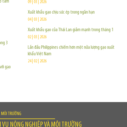
ạo tấm
09 | 03 | 2026
Xuất khẩu gạo chịu sức ép trong ngắn hạn
04 | 03 | 2026
Xuất khẩu gạo của Thái Lan giảm mạnh trong tháng 1
02 | 03 | 2026
ong 3
Lần đầu Philippines chiếm hơn một nửa lượng gạo xuất
khẩu Việt Nam
24 | 02 | 2026
với gạo
À MÔI TRƯỜNG
H VỤ NÔNG NGHIỆP VÀ MÔI TRƯỜNG