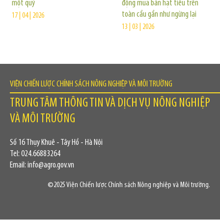
một quý
động mua bán hạt tiêu trên
toàn cầu gần như ngừng lại
17 | 04 | 2026
13 | 03 | 2026
VIỆN CHIẾN LƯỢC CHÍNH SÁCH NÔNG NGHIỆP VÀ MÔI TRƯỜNG
TRUNG TÂM THÔNG TIN VÀ DỊCH VỤ NÔNG NGHIỆP
VÀ MÔI TRƯỜNG
Số 16 Thụy Khuê - Tây Hồ - Hà Nội
Tel: 024.66883264
Email: info@agro.gov.vn
©2025 Viện Chiến lược Chính sách Nông nghiệp và Môi trường.