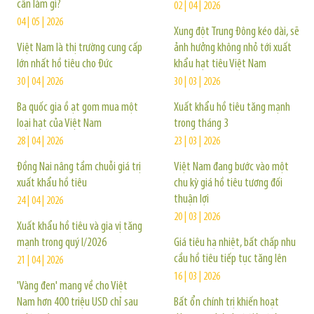
cần làm gì?
02 | 04 | 2026
04 | 05 | 2026
Xung đột Trung Đông kéo dài, sẽ
Việt Nam là thị trường cung cấp
ảnh hưởng không nhỏ tới xuất
lớn nhất hồ tiêu cho Đức
khẩu hạt tiêu Việt Nam
30 | 04 | 2026
30 | 03 | 2026
Ba quốc gia ồ ạt gom mua một
Xuất khẩu hồ tiêu tăng mạnh
loại hạt của Việt Nam
trong tháng 3
28 | 04 | 2026
23 | 03 | 2026
Đồng Nai nâng tầm chuỗi giá trị
Việt Nam đang bước vào một
xuất khẩu hồ tiêu
chu kỳ giá hồ tiêu tương đối
thuận lợi
24 | 04 | 2026
20 | 03 | 2026
Xuất khẩu hồ tiêu và gia vị tăng
mạnh trong quý I/2026
Giá tiêu hạ nhiệt, bất chấp nhu
cầu hồ tiêu tiếp tục tăng lên
21 | 04 | 2026
16 | 03 | 2026
'Vàng đen' mang về cho Việt
Nam hơn 400 triệu USD chỉ sau
Bất ổn chính trị khiến hoạt