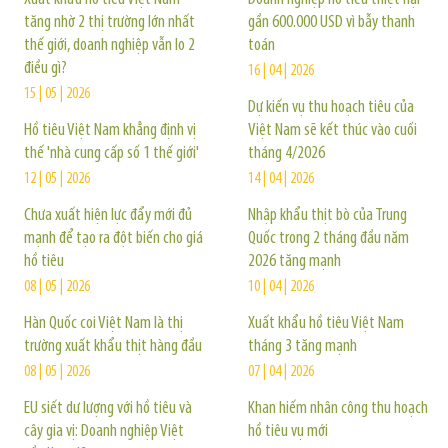
tăng nhờ 2 thị trường lớn nhất
gần 600.000 USD vì bẫy thanh
thế giới, doanh nghiệp vẫn lo 2
toán
điều gì?
16 | 04 | 2026
15 | 05 | 2026
Dự kiến vụ thu hoạch tiêu của
Hồ tiêu Việt Nam khẳng định vị
Việt Nam sẽ kết thúc vào cuối
thế 'nhà cung cấp số 1 thế giới'
tháng 4/2026
12 | 05 | 2026
14 | 04 | 2026
Chưa xuất hiện lực đẩy mới đủ
Nhập khẩu thịt bò của Trung
mạnh để tạo ra đột biến cho giá
Quốc trong 2 tháng đầu năm
hồ tiêu
2026 tăng mạnh
08 | 05 | 2026
10 | 04 | 2026
Hàn Quốc coi Việt Nam là thị
Xuất khẩu hồ tiêu Việt Nam
trường xuất khẩu thịt hàng đầu
tháng 3 tăng mạnh
08 | 05 | 2026
07 | 04 | 2026
EU siết dư lượng với hồ tiêu và
Khan hiếm nhân công thu hoạch
cây gia vị: Doanh nghiệp Việt
hồ tiêu vụ mới