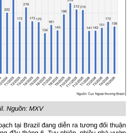
azil. Nguồn: MXV
hoạch tại Brazil đang diễn ra tương đối thuận
rong đầu tháng 6. Tuy nhiên, nhiều nhà vườn