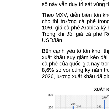
số này vẫn duy trì sát vùng t
Theo MXV, diễn biến tồn kho
cho thị trường cà phê tron
10/6, giá cà phê Arabica kỳ
Trong khi đó, giá cà phê R
USD/tấn.
Bên cạnh yếu tố tồn kho, th
xuất khẩu suy giảm kéo dài 
cà phê
của quốc gia này tro
8,6% so với cùng kỳ năm trư
2026, lượng xuất khẩu đã g