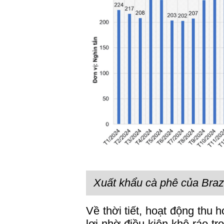
Xuất khẩu cà phê của Br
Về thời tiết, hoạt động thu 
lợi nhờ điều kiện khô ráo t