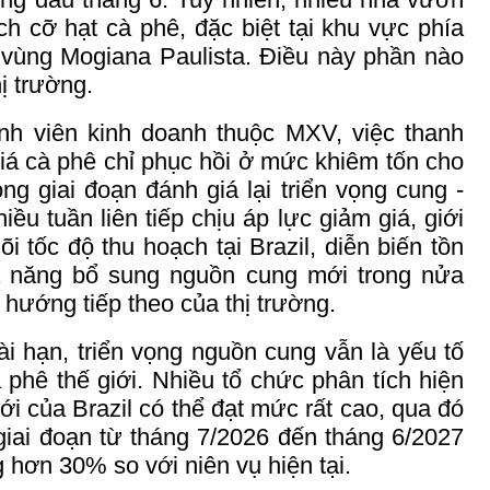
ích cỡ hạt cà phê, đặc biệt tại khu vực phía
vùng Mogiana Paulista. Điều này phần nào
ị trường.
nh viên kinh doanh thuộc MXV, việc thanh
iá cà phê chỉ phục hồi ở mức khiêm tốn cho
ong giai đoạn đánh giá lại triển vọng cung -
ều tuần liên tiếp chịu áp lực giảm giá, giới
õi tốc độ thu hoạch tại Brazil, diễn biến tồn
ả năng bổ sung nguồn cung mới trong nửa
 hướng tiếp theo của thị trường.
dài hạn, triển vọng nguồn cung vẫn là yếu tố
 phê thế giới
. Nhiều tổ chức phân tích hiện
i của Brazil có thể đạt mức rất cao, qua đó
giai đoạn từ tháng 7/2026 đến tháng 6/2027
g hơn 30% so với niên vụ hiện tại.